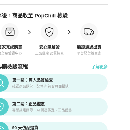
後，商品收至 PopChill 檢驗
買家完成購買
安心購驗證
驗證通過出貨
收貨至驗證中心
正品鑑定 品質檢查
平台發貨給買家
心購檢驗流程
了解更多
pChill拍拍圈正品驗證、安心購檢驗流程介紹
第一關：專人品質檢查
確認商品狀況、配件等 符合頁面描述
第二關：正品鑑定
專業鑑定團隊、AI 儀器鑑定、正品證書
90 天仿品退貨