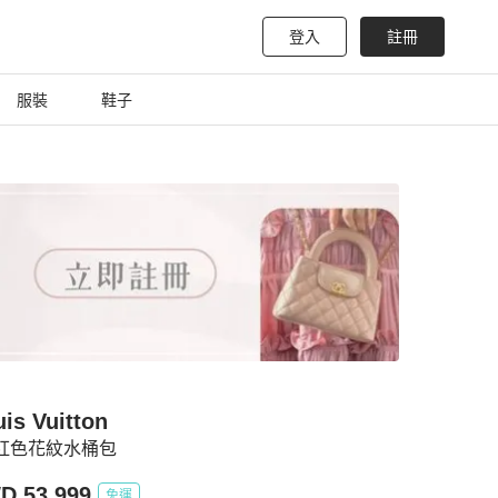
登入
註冊
服裝
鞋子
is Vuitton
 紅色花紋水桶包
D 53,999
免運