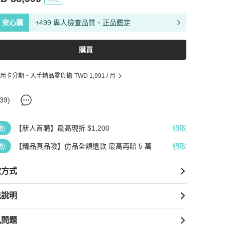
安心購
+499 專人檢查品質、正品鑑定
購買
用卡分期・入手精品零負擔
TWD 1,991
/ 月
39
)
動
【新人首購】最高現折 $1,200
領取
動
【精品真品險】仿品全額退款 最高再賠 5 萬
領取
款方式
送說明
見問題