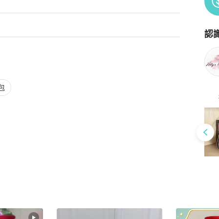
布製造，外型時尚，綴以色彩鮮艷的皮革飾邊及同色黏合式襯
中間有隔層好收納東西，外型簡單又時尚，出席任何場合皆
認
Po
包