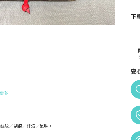
下單
安
Po
更多
髮絲紋／刮痕／汙漬／氣味。