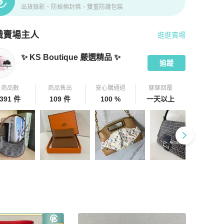
出貨錄影、防掉換封條、雙重防護包裝
識賣場主人
逛逛賣場
pChill 拍拍圈嚴選賣家
✨ KS Boutique 嚴選精品 ✨
介紹
✨ KS Boutique 嚴選精品 ✨
追蹤
商品數
商品售出
安心購通過
聊聊回覆
391 件
109 件
100 %
一天以上