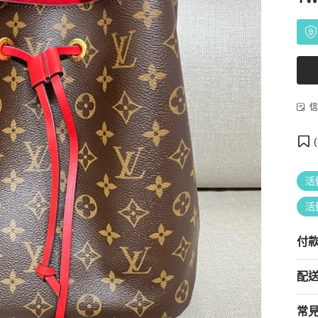
信
(
活
活
付
配
常