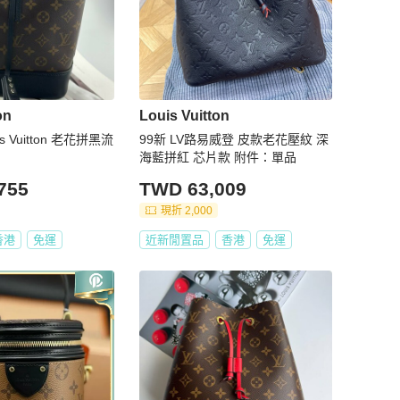
on
Louis Vuitton
s Vuitton 老花拼黑流
99新 LV路易威登 皮款老花壓紋 深
海藍拼紅 芯片款 附件：單品
755
TWD 63,009
現折 2,000
香港
免運
近新閒置品
香港
免運