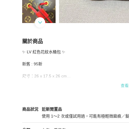
關於商品
關於
✨ LV 紅色花紋水桶包 ✨

LV 紅色花紋水桶包
商品詳情與購買須知
新舊 : 95新

尺寸：26 x 17.5 x 26 cm

查看
配件：防塵套

Louis Vuitton
女包
商品狀態與細節
商品狀況
近新閒置品
✨LV 經典花紋紅色水桶包✨

使用 1～2 次或僅試用過，可能有極輕微磨痕／
最熱門的經典老花水桶包系列

近新閒置品