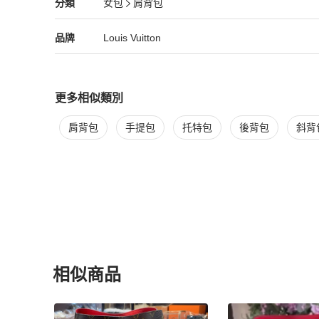
Louis Vuitton
女包
分類資訊
分類
女包
肩背包
各品牌桶包花樣繁多，這個全新現代設計以Monogram帆
女包
/
肩背包
推薦
裡，而可調節長度的肩帶可作肩背或斜背攜帶。容量充足，
宜，適合喜歡直率俐落的美女兒。

Louis Vuitton
Louis Vuitton
精品
推薦清單
女包
品牌介紹
品牌
Louis Vuitton
詢問商品細節請注意禮貌🙇‍♀️

更多相似類別
更多
Louis Vuitton
女包
相似商品推薦
商品皆自歐洲/日本正規管道進口

肩背包
手提包
托特包
後背包
斜背
照片都是現貨實拍📷請勿盜圖❌

每個包狀況不同，價格也會不同

二手商品皆有使用痕跡，高標準請靠櫃選購

下標前請善用聊聊確認任何細節

售出後不因任何個人因素退換商品
相似商品
更多相似
Louis Vuitton
女包
推薦精品