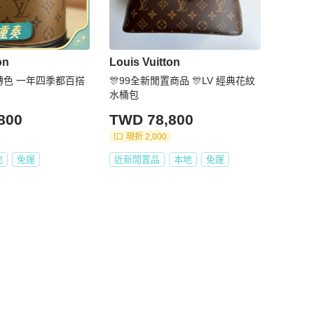
on
Louis Vuitton
反轉色 一年四季都百搭
🎊99全新閒置商品 🎊LV 經典花紋
水桶包
800
TWD 78,800
現折 2,000
地
免運
近新閒置品
本地
免運