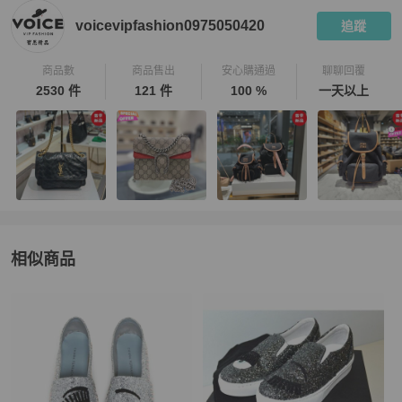
voicevipfashion0975050420
追蹤
商品數
商品售出
安心購通過
聊聊回覆
2530 件
121 件
100 %
一天以上
相似商品
更多相似
Chiara Ferragni
女鞋
推薦精品