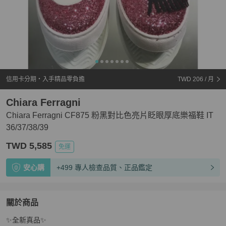
信用卡分期・入手精品零負擔
TWD 206
/ 月
Chiara Ferragni
Chiara Ferragni CF875 粉黑對比色亮片眨眼厚底樂福鞋 IT
36/37/38/39
TWD 5,585
免運
安心購
+499 專人檢查品質、正品鑑定
關於商品
關於
✨全新真品✨

Chiara Ferragni CF875 粉黑對比色亮片眨眼厚底樂福鞋 IT 3