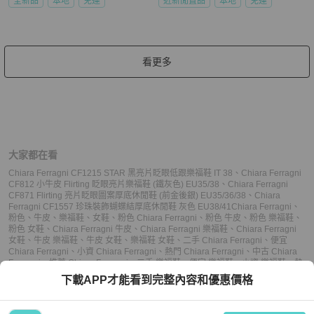
全新品
本地
免運
近新閒置品
本地
免運
看更多
大家都在看
Chiara Ferragni CF1215 STAR 黑亮片眨眼低跟樂福鞋 IT 38
、
Chiara Ferragni
CF812 小牛皮 Flirting 眨眼亮片樂福鞋 (鐵灰色) EU35/38
、
Chiara Ferragni
CF871 Flirting 亮片眨眼圖案厚底休閒鞋 (前金後銀) EU35/36/38
、
Chiara
Ferragni CF1557 珍珠裝飾蝴蝶結厚底休閒鞋 灰色 EU38/41
Chiara Ferragni
、
粉色
、
牛皮
、
樂福鞋
、
女鞋
、
粉色 Chiara Ferragni
、
粉色 牛皮
、
粉色 樂福鞋
、
粉色 女鞋
、
Chiara Ferragni 牛皮
、
Chiara Ferragni 樂福鞋
、
Chiara Ferragni
女鞋
、
牛皮 樂福鞋
、
牛皮 女鞋
、
樂福鞋 女鞋
、
二手 Chiara Ferragni
、
便宜
Chiara Ferragni
、
小資 Chiara Ferragni
、
熱門 Chiara Ferragni
、
中古 Chiara
Ferragni
、
推薦 Chiara Ferragni
、
二手 樂福鞋
、
便宜 樂福鞋
、
小資 樂福鞋
、
熱
門 樂福鞋
、
中古 樂福鞋
、
推薦 樂福鞋
、
二手 女鞋
、
便宜 女鞋
、
小資 女鞋
、
熱
下載APP才能看到完整內容和優惠價格
門 女鞋
、
中古 女鞋
、
推薦 女鞋