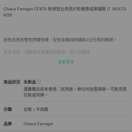
Chiara Ferragni CF875 粉黑對比色亮片眨眼厚底樂福鞋 IT 36/37/3
8/39

粉色及黑色雙色閃耀效果，配有金屬絲刺繡和3公分高的鞋跟。

皮革滾邊，淺藍色皮革襯里和鞋墊。意大利製造

查看更多
材質: 牛皮

Chiara Ferragni
女鞋
商品狀態與細節
商品狀況
全新品
僅離櫃且從未使用／試用過。無任何放置痕跡，可能含原
商品配件：

包裝或吊牌。
全新品
原廠防塵袋｜原廠說明卡｜原廠收納盒

Chiara Ferragni
女鞋
分類資訊
分類
女鞋
平底鞋
100% 專櫃真品保證 義大利製造
女鞋
/
平底鞋
推薦
Chiara Ferragni
Chiara Ferragni
精品
推薦清單
女鞋
品牌介紹
品牌
Chiara Ferragni