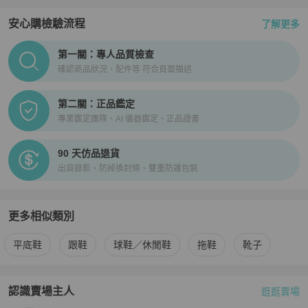
安心購檢驗流程
了解更多
PopChill拍拍圈正品驗證、安心購檢驗流程介紹
第一關：專人品質檢查
確認商品狀況、配件等 符合頁面描述
第二關：正品鑑定
專業鑑定團隊、AI 儀器鑑定、正品證書
90 天仿品退貨
出貨錄影、防掉換封條、雙重防護包裝
更多相似類別
更多
Chiara Ferragni
女鞋
相似商品推薦
平底鞋
跟鞋
球鞋／休閒鞋
拖鞋
靴子
認識賣場主人
逛逛賣場
PopChill 拍拍圈嚴選賣家
voicevipfashion0975050420
介紹