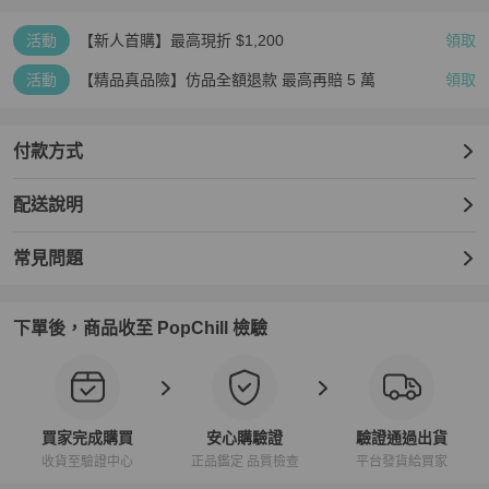
活動
【新人首購】最高現折 $1,200
領取
活動
【精品真品險】仿品全額退款 最高再賠 5 萬
領取
付款方式
配送說明
常見問題
下單後，商品收至 PopChill 檢驗
買家完成購買
安心購驗證
驗證通過出貨
收貨至驗證中心
正品鑑定 品質檢查
平台發貨給買家