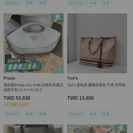
狀況良好
香港
免運
狀況良好
本地
免運
Prada
Tod's
普拉達/Prada 24s SoftCalf系列光面白
Tod’s 荔枝皮 編織手提包 牛皮 托特包
金餃子包 12.5×4.5×31.5
TWD 53,638
TWD 13,800
現折 2,000
狀況良好
香港
免運
狀況尚可
本地
免運