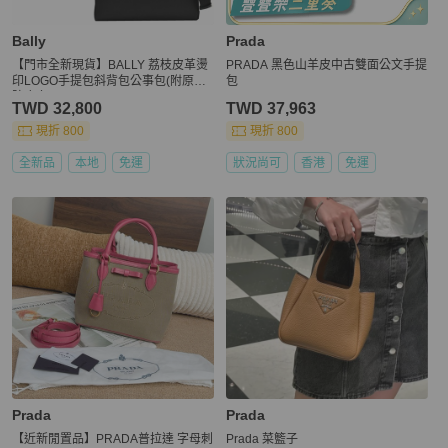
Bally
Prada
【門市全新現貨】BALLY 荔枝皮革燙
PRADA 黑色山羊皮中古雙面公文手提
印LOGO手提包斜背包公事包(附原廠
包
防塵套)
TWD 32,800
TWD 37,963
現折 800
現折 800
全新品
本地
免運
狀況尚可
香港
免運
Prada
Prada
【近新閒置品】PRADA普拉達 字母刺
Prada 菜籃子