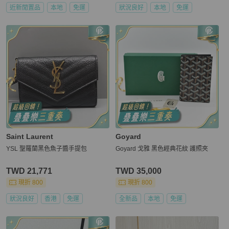
近新閒置品
本地
免運
狀況良好
本地
免運
Saint Laurent
Goyard
YSL 聖羅蘭黑色魚子醬手提包
Goyard 戈雅 黑色經典花紋 護照夾
TWD 21,771
TWD 35,000
現折 800
現折 800
狀況良好
香港
免運
全新品
本地
免運