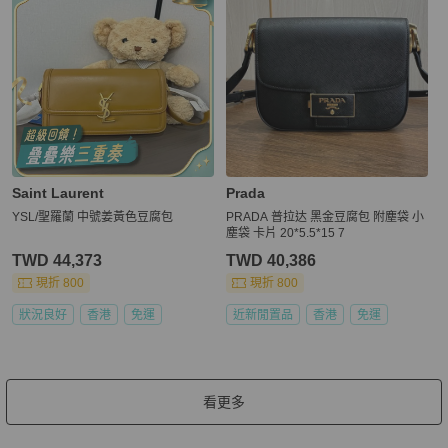
Saint Laurent
Prada
YSL/聖羅蘭 中號姜黃色豆腐包
PRADA 普拉达 黑金豆腐包 附塵袋 小
塵袋 卡片 20*5.5*15 7
TWD 44,373
TWD 40,386
現折 800
現折 800
狀況良好
香港
免運
近新閒置品
香港
免運
看更多