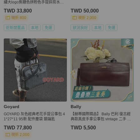
繡大logo焦糖色拼粉色手提斜背水餃
包
TWD 33,800
TWD 50,000
現折 800
現折 2,000
近新閒置品
本地
免運
狀況良好
本地
免運
Goyard
Bally
GOYARD 灰色經典老花手提公事包 4
【赫蒂國際精品】 Bally 巴利 復古經
1*27*11 95新 配件塵袋 鎖鑰匙
典款真皮手拿公事包 vintage 二手 中
古
TWD 77,800
TWD 5,500
現折 2,000