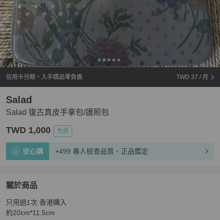
信用卡分期・入手精品零負擔
TWD 37
/ 月
Salad
Salad 復古真皮手拿包/護照包
TWD 1,000
免運
安心購
+499 專人檢查品質、正品鑑定
關於商品
關於
只用過1次 香港購入

Salad 復古真皮手拿包/護照包
商品詳情與購買須知
約20cm*11.5cm
