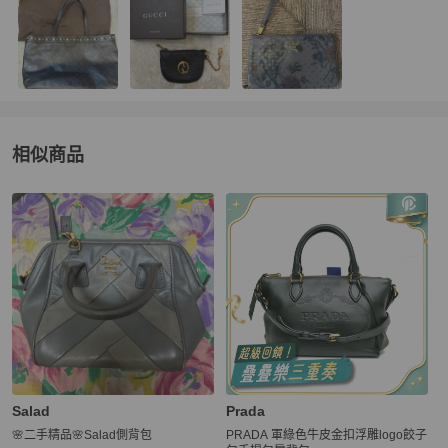
相似商品
更多相似
Salad
女包
推薦精品
Salad
Prada
🌸二手精品🌸Salad側背包
PRADA 軍綠色牛皮金扣浮雕logo餃子