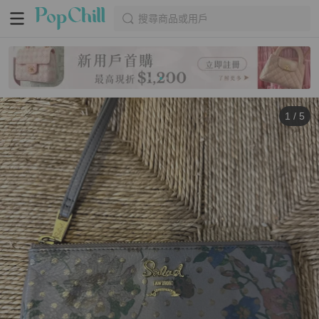
搜尋商品或用戶
1
/
5