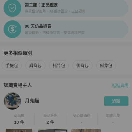
第二關：正品鑑定
專業鑑定團隊、AI 儀器鑑定、正品證書
90 天仿品退貨
出貨錄影、防掉換封條、雙重防護包裝
更多相似類別
更多
Salad
女包
相似商品推薦
手提包
肩背包
托特包
後背包
斜背包
認識賣場主人
逛逛賣場
PopChill 拍拍圈嚴選賣家
月亮貓
介紹
月亮貓
追蹤
商品數
商品售出
安心購通過
聊聊回覆
10 件
2 件
-
-