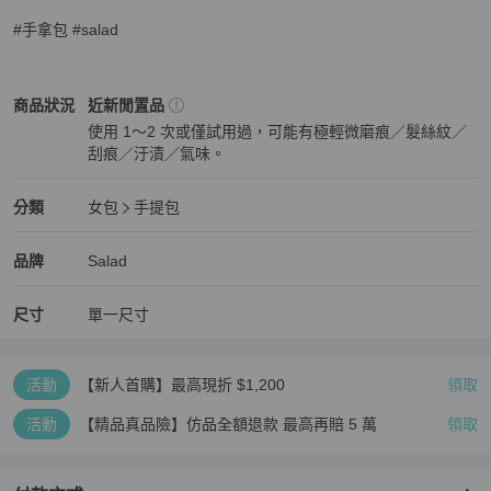
#手拿包 #salad
Salad
女包
商品狀態與細節
商品狀況
近新閒置品
使用 1～2 次或僅試用過，可能有極輕微磨痕／髮絲紋／
刮痕／汙漬／氣味。
近新閒置品
Salad
女包
分類資訊
分類
女包
手提包
女包
/
手提包
推薦
Salad
Salad
精品
推薦清單
女包
品牌介紹
品牌
Salad
尺寸
單一尺寸
活動
【新人首購】最高現折 $1,200
領取
活動
【精品真品險】仿品全額退款 最高再賠 5 萬
領取