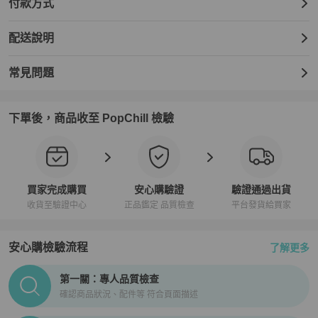
付款方式
配送說明
常見問題
下單後，商品收至 PopChill 檢驗
買家完成購買
安心購驗證
驗證通過出貨
收貨至驗證中心
正品鑑定 品質檢查
平台發貨給買家
安心購檢驗流程
了解更多
PopChill拍拍圈正品驗證、安心購檢驗流程介紹
第一關：專人品質檢查
確認商品狀況、配件等 符合頁面描述