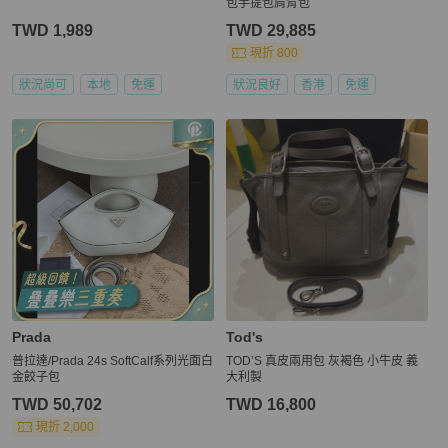
包手提包肩背包
TWD 1,989
TWD 29,885
現折 800
狀況尚可
本地
免運
狀況良好
香港
免運
Prada
Tod's
普拉達/Prada 24s SoftCalf系列光面白
TOD’S 真皮兩用包 灰褐色 小牛皮 義
金餃子包
大利製
TWD 50,702
TWD 16,800
現折 2,000