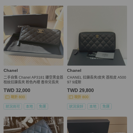
Chanel
Chanel
二手自售 Chanel AP3181 鏤空黑金荔
CHANEL 拉鍊長夾/皮夾 荔枝皮 A500
枝紋拉鍊長夾 粉色內裡 香奈兒長夾
97 9成新
TWD 32,000
TWD 29,800
現折 800
現折 800
狀況尚可
本地
免運
狀況良好
本地
免運