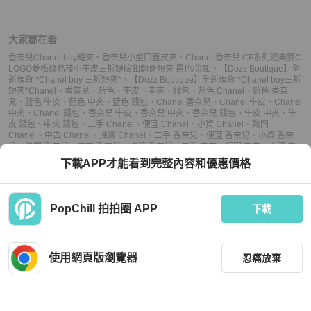
大家都在看
香奈兒Chanel boy短夾
、
香奈兒小型口蓋皮夾
、
Chanel 香奈兒 CF系列經典雙C
LOGO菱格紋荔枝小牛皮三折鏈暗釦翻蓋短夾 黑色/金釦
、
【Dozz Boutique】全
新現貨 *Chanel boy 三折短夾*
、
【Dozz Boutique】全新現貨 *Chanel boy三折
短夾*
Chanel
、
香奈兒
、
藍色
、
牛皮
、
中夾
、
錢包
、
藍色 Chanel
、
藍色 香奈
兒
、
藍色 牛皮
、
藍色 中夾
、
藍色 錢包
、
Chanel 香奈兒
、
Chanel 牛皮
、
Chanel
中夾
、
Chanel 錢包
、
香奈兒 牛皮
、
香奈兒 中夾
、
香奈兒 錢包
、
牛皮 中夾
、
牛
皮 錢包
、
中夾 錢包
、
二手 Chanel
、
便宜 Chanel
、
小資 Chanel
、
熱門
Chanel
、
中古 Chanel
、
推薦 Chanel
、
二手 香奈兒
、
便宜 香奈兒
、
小資 香奈
兒
、
熱門 香奈兒
、
中古 香奈兒
、
推薦 香奈兒
、
二手 中夾
、
便宜 中夾
、
小資 中
夾
、
熱門 中夾
、
中古 中夾
、
推薦 中夾
、
二手 錢包
、
便宜 錢包
、
小資 錢包
、
熱
下載APP才能看到完整內容和優惠價格
門 錢包
、
中古 錢包
、
推薦 錢包
PopChill 拍拍圈 APP
下載
上架
使用網頁版瀏覽器
忍痛放棄
議價
購買
收藏
(
5
)
聊聊