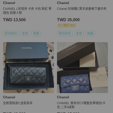
Chanel
Chanel
CHANEL L形短夾 卡夾 卡包 粉紅 零
Chanel 珍珠雙C黑羊皮菱格下蓋中夾
錢包 招貴人粉
TWD 13,500
TWD 35,000
現折 800
狀況尚可
本地
免運
狀況尚可
本地
免運
Chanel
Chanel
全新荔枝皮C金釦長夾
CHANEL 香奈兒CF寶藍色零錢包/卡
包 二手9成新