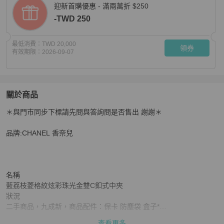
迎新首購優惠 - 滿兩萬折 $250
-TWD 250
最低消費：
TWD 20,000
領券
有效期限：
2026-09-07
關於商品
關於
＊與門市同步下標請先問與答詢問是否售出 謝謝＊

【巴黎站二手名牌專賣】＊現貨＊CHANEL 真品＊藍荔
品牌:CHANEL 香奈兒

名稱

藍荔枝菱格紋炫彩珠光金雙C釦式中夾

狀況

二手商品，九成新，商品配件：保卡 防塵袋 盒子*

顏色

查看更多