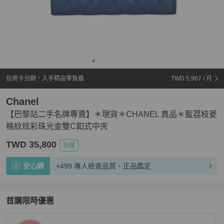
信用卡分期・入手精品零負擔
TWD 5,967
/ 月
Chanel
【巴黎站二手名牌專賣】＊現貨＊CHANEL 真品＊藍荔枝菱
格紋炫彩珠光金雙C釦式中夾
TWD 35,800
免運
安心購
+499 專人檢查品質、正品鑑定
首購限時優惠