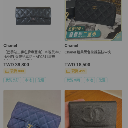
Chanel
Chanel
【巴黎站二手名牌專賣店】＊現貨＊C
Chanel 經典黑色拉鍊荔枝中夾
HANEL香奈兒真品＊AP0241經典黑
荔枝銀雙C釦式長夾
TWD 39,800
TWD 18,500
現折 800
現折 499
狀況良好
本地
免運
狀況尚可
本地
免運