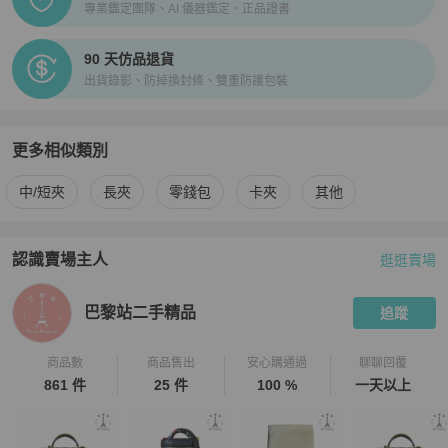
專業鑑定團隊、AI 儀器鑑定、正品證書
90 天仿品退貨
出貨錄影、防掉換封條、雙重防護包裝
更多相似類別
更多
Chanel
女士錢包 / 小皮件
相似商品推薦
中/短夾
長夾
零錢包
卡夾
其他
認識賣場主人
逛逛賣場
PopChill 拍拍圈嚴選賣家
巴黎站二手精品
介紹
巴黎站二手精品
追蹤
商品數
商品售出
安心購通過
聊聊回覆
861 件
25 件
100 %
一天以上