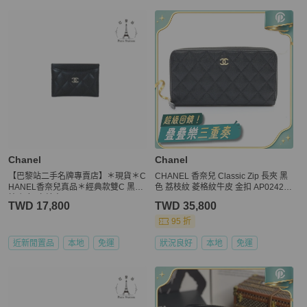
Chanel
Chanel
【巴黎站二手名牌專賣店】＊現貨＊C
CHANEL 香奈兒 Classic Zip 長夾 黑
HANEL香奈兒真品＊經典款雙C 黑荔
色 荔枝紋 菱格紋牛皮 金扣 AP0242 A
枝 銀釦 卡片夾
P0242
TWD 17,800
TWD 35,800
95 折
近新閒置品
本地
免運
狀況良好
本地
免運