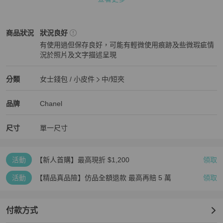
藍色系

材質

牛皮

Chanel
女士錢包 / 小皮件
商品狀態與細節
商品狀況
狀況良好
尺寸(公分)

有使用過但保存良好，可能有輕微使用痕跡及些微瑕疵情
約寬15 x 高10 x 厚度2.5 cm

況於照片及文字描述呈現
口袋

狀況良好
釦式開口

隔層x2 拉鍊袋x1 卡片層x6 內貼袋x1

Chanel
女士錢包 / 小皮件
分類資訊
分類
女士錢包 / 小皮件
中/短夾
附件

女士錢包 / 小皮件
/
中/短夾
推薦
開立巴黎站購買證明

Chanel
Chanel
精品
推薦清單
女士錢包 / 小皮件
品牌介紹
品牌
Chanel
產地

義大利
尺寸
單一尺寸
活動
【新人首購】最高現折 $1,200
領取
活動
【精品真品險】仿品全額退款 最高再賠 5 萬
領取
付款方式