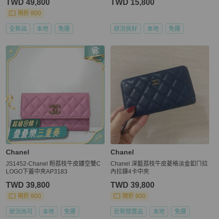
TWD 49,800
TWD 15,800
現折 800
全新品
本地
免運
狀況良好
本地
免運
Chanel
Chanel
JS1452-Chanel 粉荔枝牛皮鏤空雙C
Chanel 深藍荔枝牛皮菱格淡金釦ㄇ拉
LOGO下蓋中夾AP3183
內拉鍊4卡中夾
TWD 39,800
TWD 39,800
現折 800
現折 800
狀況尚可
本地
免運
近新閒置品
本地
免運