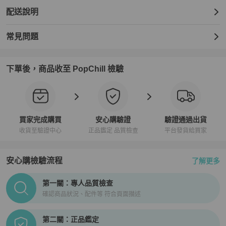
配送說明
常見問題
下單後，商品收至 PopChill 檢驗
買家完成購買
安心購驗證
驗證通過出貨
收貨至驗證中心
正品鑑定 品質檢查
平台發貨給買家
安心購檢驗流程
了解更多
PopChill拍拍圈正品驗證、安心購檢驗流程介紹
第一關：專人品質檢查
確認商品狀況、配件等 符合頁面描述
第二關：正品鑑定