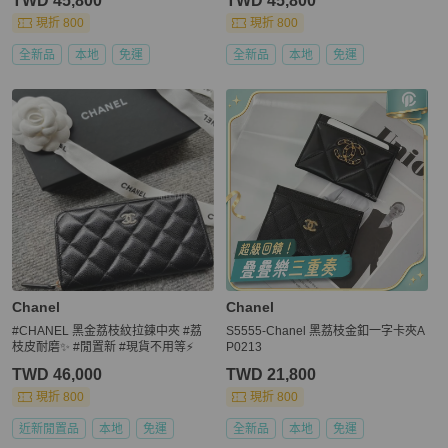
TWD 45,800
TWD 45,800
現折 800
現折 800
全新品
本地
免運
全新品
本地
免運
Chanel
Chanel
#CHANEL 黑金荔枝紋拉鍊中夾 #荔
S5555-Chanel 黑荔枝金釦一字卡夾A
枝皮耐磨✨ #閒置新 #現貨不用等⚡️
P0213
TWD 46,000
TWD 21,800
現折 800
現折 800
近新閒置品
本地
免運
全新品
本地
免運