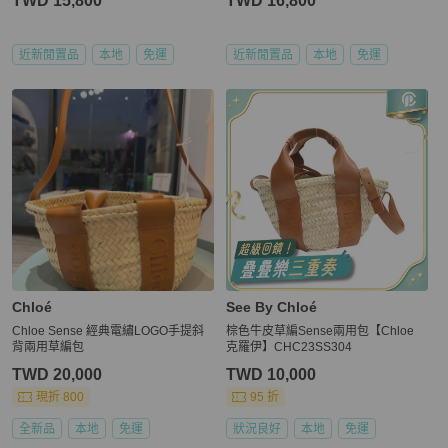
TWD 15,800
TWD 16,800
近新閒置品
本地
免運
近新閒置品
本地
免運
Chloé
See By Chloé
Chloe Sense 經典電繡LOGO手提斜
棕色牛皮草編Sense兩用包【Chloe
背兩用草編包
克羅伊】CHC23SS304
TWD 20,000
TWD 10,000
現折 800
95 折
全新品
本地
免運
狀況良好
本地
免運