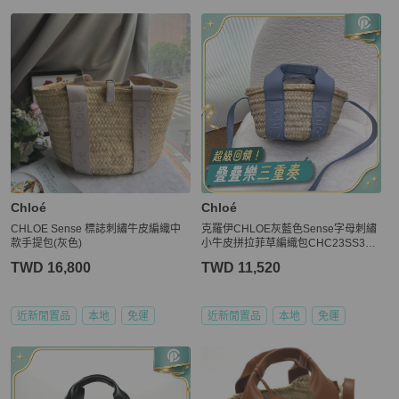
Chloé
Chloé
CHLOE Sense 標誌刺繡牛皮編織中
克羅伊CHLOE灰藍色Sense字母刺繡
款手提包(灰色)
小牛皮拼拉菲草編織包CHC23SS304
J66
TWD 16,800
TWD 11,520
近新閒置品
本地
免運
近新閒置品
本地
免運