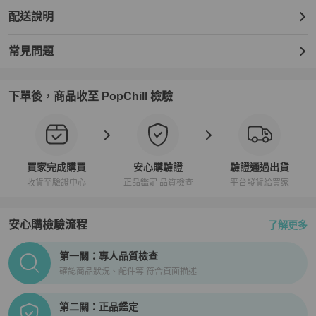
並且是手工整理的結果。

建議避免直射光、熱和雨。

配送說明
如果物品變濕，請立即用軟布擦乾。

常見問題
由於其表面略帶磨蝕性，

我們建議您避免接觸易碎材料。

避免用研磨材料劇烈摩擦。

下單後，商品收至 PopChill 檢驗
用薄紙填充袋子以幫助保持其形狀並存放在提供的防塵袋中。

可以使用柔軟的干布清潔皮革部件。

尺寸: 29X16X6.3公分

買家完成購買
安心購驗證
驗證通過出貨
手柄長度：7 公分

收貨至驗證中心
正品鑑定 品質檢查
平台發貨給買家
 最小肩帶高度：50公分

最大肩帶高度：58 公分

安心購檢驗流程
了解更多
PopChill拍拍圈正品驗證、安心購檢驗流程介紹
商品配件

第一關：專人品質檢查
原廠防塵袋｜原廠說明卡

確認商品狀況、配件等 符合頁面描述
100%專櫃真品 義大利製造
第二關：正品鑑定