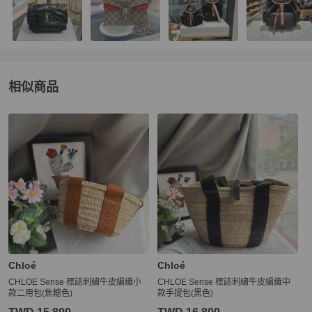
相似商品
更多相似
Chloé
女包
推薦精品
Chloé
Chloé
CHLOE Sense 標誌刺繡牛皮編織小
CHLOE Sense 標誌刺繡牛皮編織中
款二用包(焦糖色)
款手提包(黑色)