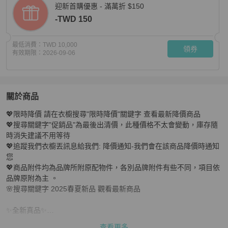
迎新首購優惠 - 滿萬折 $150
-TWD 150
最低消費：
TWD 10,000
領券
有效期限：
2026-09-06
關於商品
關於
💖限時降價 請在衣櫥搜尋"限時降價"關鍵字 查看最新降價商品

🌿春季限時降價🌿Chloe Sense 小款皮革飾帶草編包 焦
💖搜尋關鍵字"促銷品"為最後出清價，此種價格不太會變動，庫存隨
時消失建議不用等待

💖追蹤我們衣櫥丟訊息給我們: 降價通知-我們會在該商品降價時通知
您

💖商品附件均為品牌所附原配物件，各別品牌附件有些不同，項目依
品牌原附為主 。

🌸搜尋關鍵字 2025春夏新品 觀看最新商品

✨全新真品✨

Chloe Sense 小款皮革飾帶草編包

查看更多