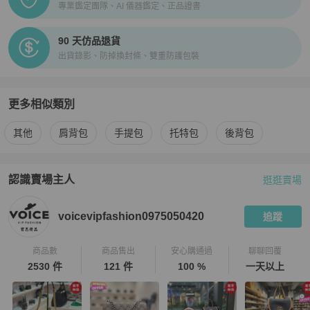
專業鑑定團隊、AI 儀器鑑定、正品證書
90 天仿品退貨
出貨錄影、防掉換封條、雙重防護包裝
更多相似類別
更多
Chloé
女包
相似商品推薦
其他
肩背包
手提包
托特包
後背包
認識賣場主人
逛逛賣場
PopChill 拍拍圈嚴選賣家
voicevipfashion0975050420
介紹
voicevipfashion0975050420
追蹤
商品數
商品售出
安心購通過
聊聊回覆
2530 件
121 件
100 %
一天以上