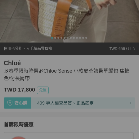
信用卡分期・入手精品零負擔
TWD 656
/ 月
Chloé
🌿春季限時降價🌿Chloe Sense 小款皮革飾帶草編包 焦糖
色/付長肩帶
TWD 17,800
免運
安心購
+499 專人檢查品質、正品鑑定
首購限時優惠