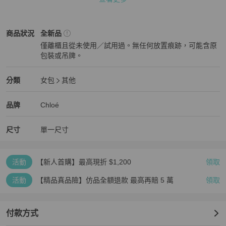
焦糖色/付長肩帶

這款 Chloé Sense 小籃子

Chloé
女包
商品狀態與細節
商品狀況
全新品
是一款採用手編拉菲草製成的小巧配飾，

僅離櫃且從未使用／試用過。無任何放置痕跡，可能含原
盡顯無憂無慮的夏日態度。

包裝或吊牌。
全新品
光滑的小牛皮條紋

和舒適的提手營造出奢華的對比效果，

Chloé
女包
分類資訊
分類
女包
其他
而 Chloé 標誌刺繡則帶來標誌性的飾面。

女包
/
其他
推薦
Chloé
Chloé
精品
推薦清單
女包
品牌介紹
品牌
Chloé
光滑皮革飾有徽標刺繡，形成紋理對比。

手工編織拉菲草小籃子、

尺寸
單一尺寸
光滑小牛皮和 Chloé 標誌刺繡

皮革鏈扣開合  1個主隔層 

活動
【新人首購】最高現折 $1,200
領取
活動
【精品真品險】仿品全額退款 最高再賠 5 萬
領取
這款籃子包由工匠大師用天然纖維精心縫製而成。

每件作品都經過精心挑選，以展現其自然之美。

任何不規則和顏色變化

付款方式
都是這種天然纖維固有的，
