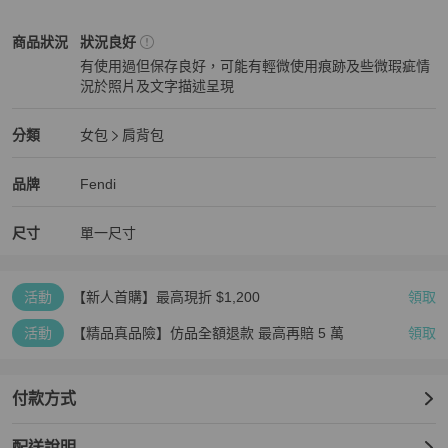
⚠️白白是反光

⚠️二手商品高標請至專櫃購買

Fendi
女包
商品狀態與細節
商品狀況
狀況良好
有使用過但保存良好，可能有輕微使用痕跡及些微瑕疵情
⭕️售出不退

況於照片及文字描述呈現
⭕️轉賣請另外拍照
狀況良好
Fendi
女包
分類資訊
分類
女包
肩背包
女包
/
肩背包
推薦
Fendi
Fendi
精品
推薦清單
女包
品牌介紹
品牌
Fendi
尺寸
單一尺寸
活動
【新人首購】最高現折 $1,200
領取
活動
【精品真品險】仿品全額退款 最高再賠 5 萬
領取
付款方式
配送說明