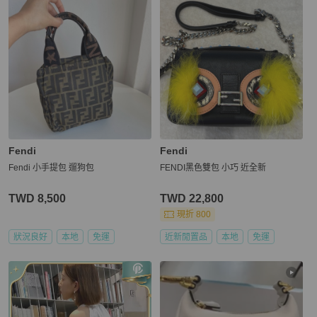
Fendi
Fendi
Fendi 小手提包 遛狗包
FENDI黑色雙包 小巧 近全新
TWD 8,500
TWD 22,800
現折 800
狀況良好
本地
免運
近新閒置品
本地
免運