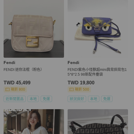
Fendi
Fendi
FENDI 迷你法棍（粉色）
FENDI紫色小怪獸超mini肩背斜背包1
5*8*2.5 98新配件塵袋
TWD 45,499
TWD 19,800
現折 800
現折 500
近新閒置品
本地
免運
狀況良好
本地
免運