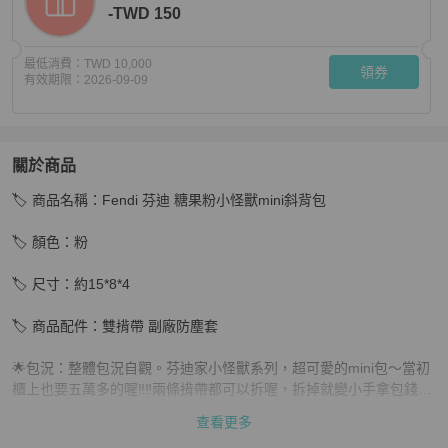
-TWD 150
最低消費：
TWD 10,000
領券
有效期限：
2026-09-09
關於商品
關於
🏷️ 商品名稱：Fendi 芬迪 糖果粉小怪獸mini斜背包

🎀 Fendi 芬迪 糖果粉小怪獸mini斜背包 小廢包
商品詳情
🏷️ 顏色：粉

🏷️ 尺寸：約15*8*4

🏷️ 商品配件：雙揹帶 副廠防塵套

🌟包況：整體包況自觀。芬迪家小怪獸系列，超可愛的mini包～當初
櫃上也要五萬多的喔‼️‼️兩條揹帶都可以拆喔，拆掉就變小手拿包錢包
囉～也可以只用一條✅多種揹法😍😍😍

查看更多