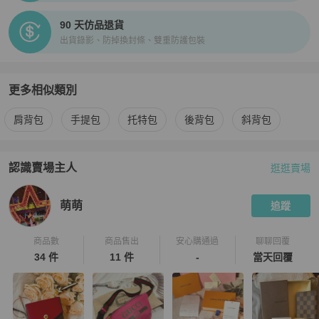
90 天仿品退貨
出貨錄影、防掉換封條、雙重防護包裝
更多相似類別
更多
Fendi
女包
相似商品推薦
肩背包
手提包
托特包
後背包
斜背包
認識賣場主人
逛逛賣場
PopChill 拍拍圈嚴選賣家
萌萌
介紹
萌萌
追蹤
商品數
商品售出
安心購通過
聊聊回覆
34 件
11 件
-
當天回覆