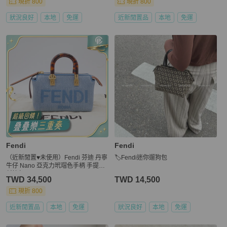
現折 800
現折 800
狀況良好
本地
免運
近新閒置品
本地
免運
Fendi
Fendi
（近新閒置♥️未使用）Fendi 芬迪 丹寧
🏷Fendi迷你遛狗包
牛仔 Nano 亞克力玳瑁色手柄 手提包
斜挎包
TWD 34,500
TWD 14,500
現折 800
近新閒置品
本地
免運
狀況良好
本地
免運