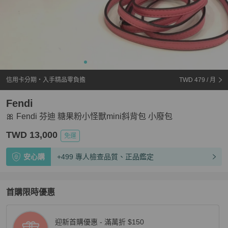
信用卡分期・入手精品零負擔
TWD 479
/ 月
Fendi
🎀 Fendi 芬迪 糖果粉小怪獸mini斜背包 小廢包
TWD 13,000
免運
安心購
+499 專人檢查品質、正品鑑定
首購限時優惠
迎新首購優惠 - 滿萬折 $150