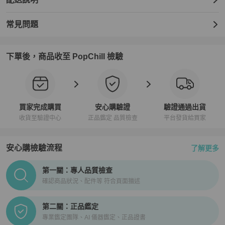
常見問題
下單後，商品收至 PopChill 檢驗
買家完成購買
安心購驗證
驗證通過出貨
收貨至驗證中心
正品鑑定 品質檢查
平台發貨給買家
安心購檢驗流程
了解更多
PopChill拍拍圈正品驗證、安心購檢驗流程介紹
第一關：專人品質檢查
確認商品狀況、配件等 符合頁面描述
第二關：正品鑑定
專業鑑定團隊、AI 儀器鑑定、正品證書