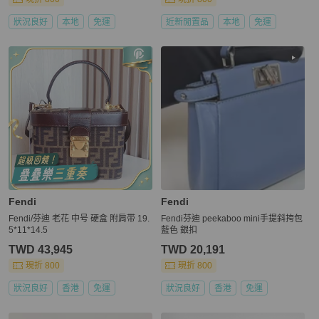
狀況良好
本地
免運
近新閒置品
本地
免運
Fendi
Fendi
Fendi/芬迪 老花 中号 硬盒 附肩带 19.
Fendi芬迪 peekaboo mini手提斜挎包
5*11*14.5
藍色 銀扣
TWD 43,945
TWD 20,191
現折 800
現折 800
狀況良好
香港
免運
狀況良好
香港
免運