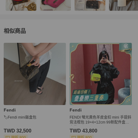
相似商品
更多相似
Fendi
女包
推薦精品
Fendi
Fendi
🏷Fendi mini飯盒包
FENDI 螢光黃色羊皮金扣 mini 手提斜
背法棍包 19×4×12cm 99新配件盒子
塵袋
TWD 32,500
TWD 43,800
現折 800
現折 800