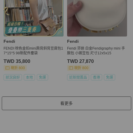
Fendi
Fendi
FENDI 棕色金扣mini肩背斜背豆腐包1
Fendi 芬迪 白金Fendigraphy mini 手
7*15*5 98新配件塵袋
腕包 小豌豆包 尺寸12x5x15
TWD 35,800
TWD 27,870
現折 800
現折 800
狀況良好
本地
免運
近新閒置品
香港
免運
看更多