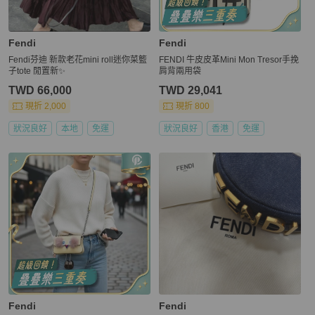
Fendi
Fendi
Fendi芬迪 新款老花mini roll迷你菜籃
FENDI 牛皮皮革Mini Mon Tresor手挽
子tote 閒置新✨️
肩背兩用袋
TWD 66,000
TWD 29,041
現折 2,000
現折 800
狀況良好
本地
免運
狀況良好
香港
免運
Fendi
Fendi