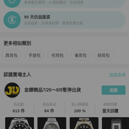
專業鑑定團隊、AI 儀器鑑定、正品證書
90 天仿品退貨
出貨錄影、防掉換封條、雙重防護包裝
更多相似類別
更多
Ferragamo
女包
相似商品推薦
肩背包
手提包
托特包
後背包
斜背包
認識賣場主人
逛逛賣場
PopChill 拍拍圈嚴選賣家
金鐸精品7/26～8/9暫停出貨
介紹
金鐸精品7/26～8/9暫停出貨
追蹤
商品數
商品售出
安心購通過
聊聊回覆
613 件
84 件
100 %
當天回覆