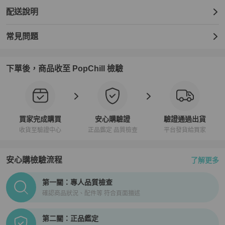
配送說明
常見問題
下單後，商品收至 PopChill 檢驗
買家完成購買
安心購驗證
驗證通過出貨
收貨至驗證中心
正品鑑定 品質檢查
平台發貨給買家
安心購檢驗流程
了解更多
PopChill拍拍圈正品驗證、安心購檢驗流程介紹
第一關：專人品質檢查
確認商品狀況、配件等 符合頁面描述
第二關：正品鑑定