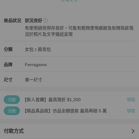
Ferragamo
女包
商品狀態與細節
商品狀況
狀況良好
有使用過但保存良好，可能有輕微使用痕跡及些微瑕疵情
況於照片及文字描述呈現
狀況良好
Ferragamo
女包
分類資訊
分類
女包
肩背包
女包
/
肩背包
推薦
Ferragamo
Ferragamo
精品
推薦清單
女包
品牌介紹
品牌
Ferragamo
尺寸
單一尺寸
活動
【新人首購】最高現折 $1,200
領取
活動
【精品真品險】仿品全額退款 最高再賠 5 萬
領取
付款方式