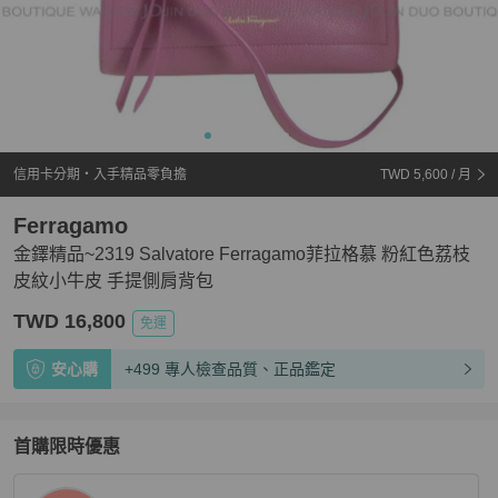
信用卡分期・入手精品零負擔
TWD 5,600
/ 月
Ferragamo
金鐸精品~2319 Salvatore Ferragamo菲拉格慕 粉紅色荔枝
皮紋小牛皮 手提側肩背包
TWD 16,800
免運
安心購
+499 專人檢查品質、正品鑑定
首購限時優惠