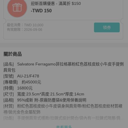
迎新首購優惠 - 滿萬折 $150
-TWD 150
最低消費：
TWD 10,000
領券
有效期限：
2026-09-06
關於商品
關於
[品名]	Salvatore Ferragamo菲拉格慕粉紅色荔枝皮紋小牛皮手提側
金鐸精品~2319 Salvatore Ferragamo菲拉格慕 
肩背包 

[型號]	AU-21/F478

[專櫃價]	約45000元

[特價]	16800元

[尺寸]	寬度:23.5cm*高度:21.5cm*厚度:14cm

[品相]	95%成新 附-原廠防塵袋&使用保養說明

[材質]	粉紅色荔枝皮紋小牛皮袋身與肩背帶/粉紅色荔枝皮紋材質襯
裡/拋光金色金屬配飾

[功能]	手提側肩背式樣款/拉鍊式設計開合/袋內有一拉鍊式隔層/肩背
帶可調整長度與拆下
查看更多