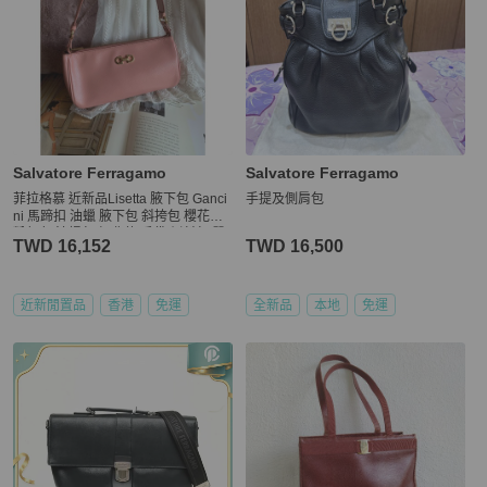
Salvatore Ferragamo
Salvatore Ferragamo
菲拉格慕 近新品Lisetta 腋下包 Ganci
手提及側肩包
ni 馬蹄扣 油蠟 腋下包 斜挎包 櫻花粉
粉紅色 法棍包 經典款 手袋 側斜包 單
TWD 16,152
TWD 16,500
肩包 麻雀包 油蠟皮革腋下包 側背包
包 古董包 經典 千禧風 Salvatore Ferr
agamo pink shoulder bag
近新閒置品
香港
免運
全新品
本地
免運