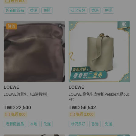
現折 800
近新閒置品
香港
免運
狀況良好
香港
免運
降價
LOEWE
LOEWE
LOEWE流蘇包（出清特價）
LOEWE 綠色牛皮金扣Pebble水桶buc
ket
TWD 22,500
TWD 56,542
現折 800
現折 2,000
近新閒置品
本地
免運
狀況良好
香港
免運