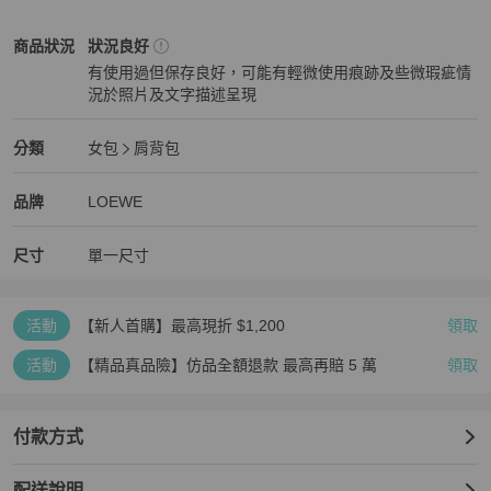
網頁商品會因為使用不同的品牌螢幕以及解析度不同，造成圖片顏色
呈現略有不同，請以實際商品顏色為準。
LOEWE
女包
商品狀態與細節
商品狀況
狀況良好
有使用過但保存良好，可能有輕微使用痕跡及些微瑕疵情
況於照片及文字描述呈現
狀況良好
LOEWE
女包
分類資訊
分類
女包
肩背包
女包
/
肩背包
推薦
LOEWE
LOEWE
精品
推薦清單
女包
品牌介紹
品牌
LOEWE
尺寸
單一尺寸
活動
【新人首購】最高現折 $1,200
領取
活動
【精品真品險】仿品全額退款 最高再賠 5 萬
領取
付款方式
配送說明