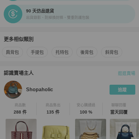
90 天仿品退貨
出貨錄影、防掉換封條、雙重防護包裝
更多相似類別
更多
LOEWE
女包
相似商品推薦
肩背包
手提包
托特包
後背包
斜背包
認識賣場主人
逛逛賣場
PopChill 拍拍圈嚴選賣家
Shopaholic
介紹
Shopaholic
追蹤
商品數
商品售出
安心購通過
聊聊回覆
288 件
135 件
100 %
當天回覆