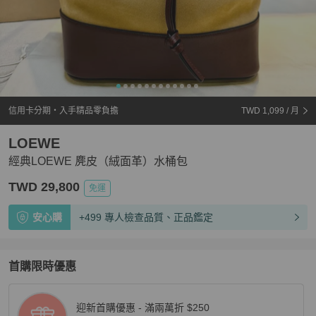
信用卡分期・入手精品零負擔
TWD 1,099
/ 月
LOEWE
經典LOEWE 麂皮（絨面革）水桶包
TWD 29,800
免運
安心購
+499 專人檢查品質、正品鑑定
首購限時優惠
迎新首購優惠 - 滿兩萬折 $250