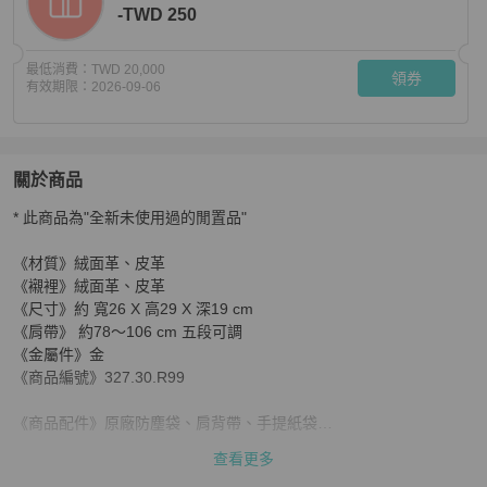
-TWD 250
最低消費：
TWD 20,000
領券
有效期限：
2026-09-06
關於商品
關於
* 此商品為"全新未使用過的閒置品"

經典LOEWE 麂皮（絨面革）水桶包
商品詳情與購買須知
《材質》絨面革、皮革

《襯裡》絨面革、皮革

《尺寸》約 寬26 X 高29 X 深19 cm

《肩帶》 約78～106 cm 五段可調

《金屬件》金

《商品編號》327.30.R99

《商品配件》原廠防塵袋、肩背帶、手提紙袋

查看更多
【注意事項】
