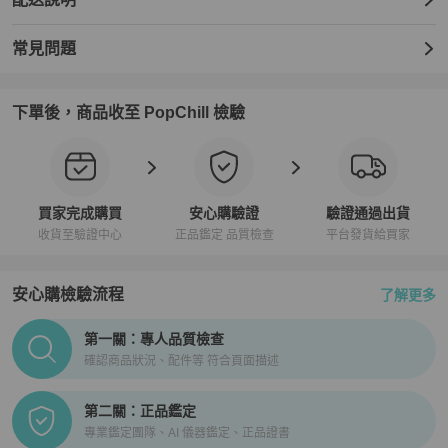
常見問題
下單後，商品收至 PopChill 檢驗
買家完成購買
安心購驗證
驗證通過出貨
收貨至驗證中心
正品鑑定 品質檢查
平台發貨給買家
安心購檢驗流程
了解更多
PopChill拍拍圈正品驗證、安心購檢驗流程介紹
第一關：專人品質檢查
確認商品狀況、配件等 符合頁面描述
第二關：正品鑑定
專業鑑定團隊、AI 儀器鑑定、正品證書