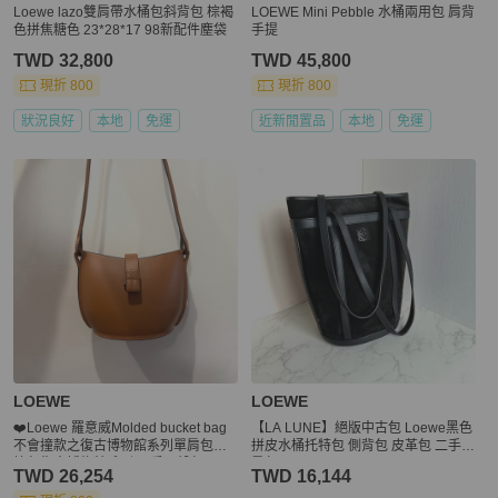
Loewe lazo雙肩帶水桶包斜背包 棕褐
LOEWE Mini Pebble 水桶兩用包 肩背
色拼焦糖色 23*28*17 98新配件塵袋
手提
TWD 32,800
TWD 45,800
現折 800
現折 800
狀況良好
本地
免運
近新閒置品
本地
免運
LOEWE
LOEWE
❤️Loewe 羅意威Molded bucket bag
【LA LUNE】絕版中古包 Loewe黑色
不會撞款之復古博物館系列單肩包斜
拼皮水桶托特包 側背包 皮革包 二手單
挎包復古博物館系列 可愛蛋殼包
肩包
TWD 26,254
TWD 16,144