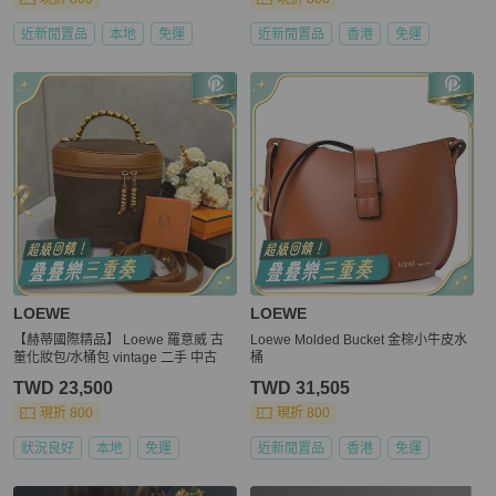
近新閒置品
本地
免運
近新閒置品
香港
免運
LOEWE
LOEWE
【赫蒂國際精品】 Loewe 羅意威 古
Loewe Molded Bucket 金棕小牛皮水
董化妝包/水桶包 vintage 二手 中古
桶
TWD 23,500
TWD 31,505
現折 800
現折 800
狀況良好
本地
免運
近新閒置品
香港
免運