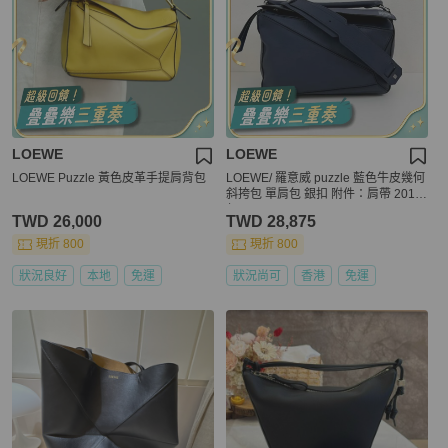
LOEWE
LOEWE
LOEWE Puzzle 黃色皮革手提肩背包
LOEWE/ 羅意威 puzzle 藍色牛皮幾何
斜挎包 單肩包 銀扣 附件：肩帶 2015
年
TWD 26,000
TWD 28,875
現折 800
現折 800
狀況良好
本地
免運
狀況尚可
香港
免運