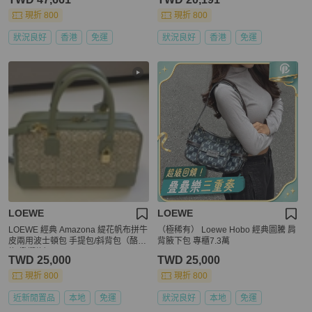
現折 800
現折 800
狀況良好
香港
免運
狀況良好
香港
免運
LOEWE
LOEWE
LOEWE 經典 Amazona 緹花帆布拼牛
（極稀有） Loewe Hobo 經典圖騰 肩
皮兩用波士頓包 手提包/斜背包（酪梨
背腋下包 專櫃7.3萬
綠/橄欖綠）
TWD 25,000
TWD 25,000
現折 800
現折 800
近新閒置品
本地
免運
狀況良好
本地
免運