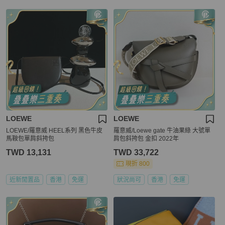
LOEWE
LOEWE
LOEWE/羅意威 HEEL系列 黑色牛皮
羅意威/Loewe gate 牛油果綠 大號單
馬鞍包單肩斜挎包
肩包斜挎包 金扣 2022年
TWD 13,131
TWD 33,722
現折 800
近新閒置品
香港
免運
狀況尚可
香港
免運