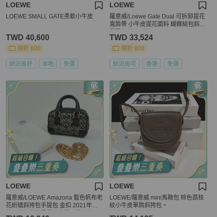
LOEWE
LOEWE
LOEWE SMALL GATE柔軟小牛皮
羅意威/Loewe Gate Dual 可拆卸提花
寬肩帶 小牛皮提花面料 蝴蝶結包斜挎
單肩包 綠色 金扣
TWD 40,600
TWD 33,524
現折 800
現折 800
狀況良好
本地
免運
狀況尚可
香港
免運
LOEWE
LOEWE
羅意威/LOEWE Amazona 藍色帆布老
LOEWE/羅意威 mini馬鞍包 棕色荔枝
花絎縫斜挎包手提包 金扣 2021年附
紋小牛皮單肩斜挎包。
件：金色鏈條肩帶，塵袋，說明書