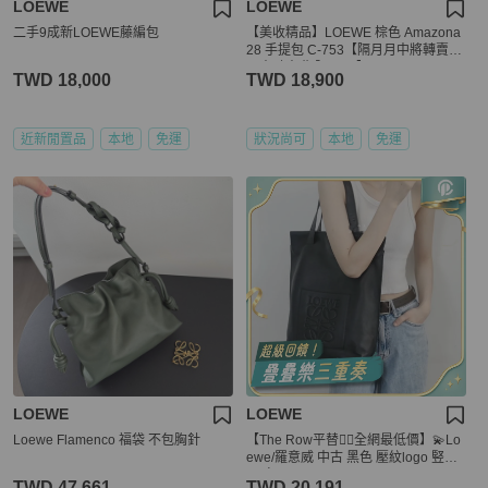
LOEWE
LOEWE
二手9成新LOEWE藤編包
【美收精品】LOEWE 棕色 Amazona
28 手提包 C-753【隔月月中將轉賣至
日本 上架期限30天】
TWD 18,000
TWD 18,900
近新閒置品
本地
免運
狀況尚可
本地
免運
LOEWE
LOEWE
Loewe Flamenco 福袋 不包胸針
【The Row平替👍🏻全網最低價】💫Lo
ewe/羅意威 中古 黑色 壓紋logo 竪版t
ote包
TWD 47,661
TWD 20,191