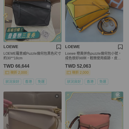
LOEWE
LOEWE
LOEWE羅意威Puzzle幾何包黑色尺寸
Loewe 橙黃拼色puzzle幾何包小號，
約30**18cm
成色很好98🆕，輕微使用痕跡，皮面
嶄新
TWD 66,644
TWD 52,063
現折 2,000
現折 2,000
狀況良好
香港
免運
狀況良好
香港
免運