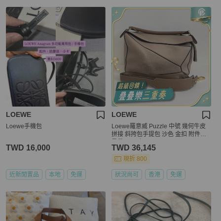
LOEWE
LOEWE
Loewe手機包
Loewe羅意威 Puzzle 中號 幾何牛皮
拼接 斜挎包手提包 沙色 金扣 附件：
肩帶 2019年
TWD 16,000
TWD 36,145
現折 800
近新閒置品
本地
免運
狀況尚可
香港
免運