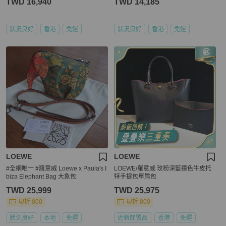
TWD 16,940
TWD 14,185
狀況良好
香港
免運
狀況良好
香港
免運
LOEWE
LOEWE
#全網唯一 #羅意威 Loewe x Paula's I
LOEWE/羅意威 玫粉深藍撞色牛皮托
biza Elephant Bag 大象包
特手提包單肩包
TWD 25,999
TWD 25,975
現折 800
現折 800
狀況良好
本地
免運
近新閒置品
香港
免運