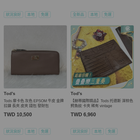
狀況良好
本地
免運
全新品
本地
免運
Tod's
Tod's
Tods 摩卡色 灰色 EPSOM 牛皮 金牌
【赫蒂國際精品】Tods 托德斯 深棕色
拉鍊 長夾 皮夾 錢包 發財包
鰐魚紋 卡夾 稀有 vintage
TWD 10,500
TWD 6,960
狀況良好
本地
免運
狀況良好
本地
免運