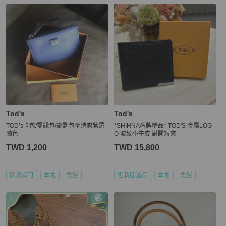
Tod's
Tod's
TOD’s卡包/零錢包/鑰匙包🍭清爽紫羅
*SHIHNA名牌精品* TOD'S 金屬LOG
蘭色
O 波紋小牛皮 對開短夾
TWD 1,200
TWD 15,800
狀況尚可
本地
免運
近新閒置品
本地
免運