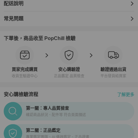
配送說明
常見問題
下單後，商品收至 PopChill 檢驗
買家完成購買
安心購驗證
驗證通過出貨
收貨至驗證中心
正品鑑定 品質檢查
平台發貨給買家
安心購檢驗流程
了解更多
PopChill拍拍圈正品驗證、安心購檢驗流程介紹
第一關：專人品質檢查
確認商品狀況、配件等 符合頁面描述
第二關：正品鑑定
專業鑑定團隊、AI 儀器鑑定、正品證書