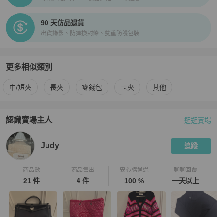
90 天仿品退貨
出貨錄影、防掉換封條、雙重防護包裝
更多相似類別
更多
Tods
女士錢包 / 小皮件
相似商品推薦
中/短夾
長夾
零錢包
卡夾
其他
認識賣場主人
逛逛賣場
PopChill 拍拍圈嚴選賣家
Judy
介紹
Judy
追蹤
商品數
商品售出
安心購通過
聊聊回覆
21 件
4 件
100 %
一天以上