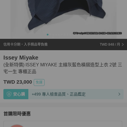
信用卡分期・入手精品零負擔
TWD 848
/ 月
Issey Miyake
(全新特價) ISSEY MIYAKE 主線灰藍色橫摺造型上衣 2號 三
宅一生 專櫃正品
TWD 23,000
免運
安心購
+499 專人檢查品質、正品鑑定
首購限時優惠