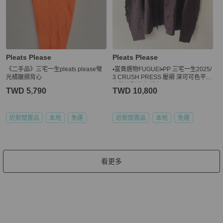
Pleats Please
Pleats Please
《二手品》三宅一生pleats please螢
▪️富貴選物FUGUEI▪️PP 三宅一生2025/
光橘皺摺背心
3 CRUSH PRESS 壓褶 深可可色平面
立體紋路外套 排釦
TWD 5,790
TWD 10,800
近新閒置品
本地
免運
近新閒置品
本地
免運
看更多