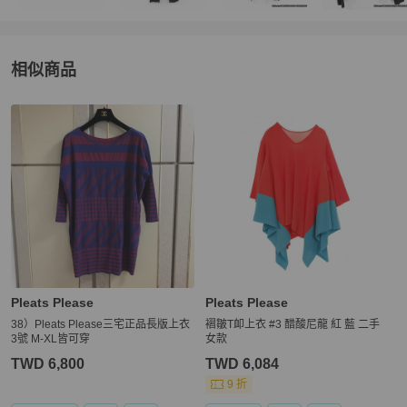
相似商品
更多相似
Issey Miyake
女裝
推薦精品
Pleats Please
Pleats Please
38）Pleats Please三宅正品長版上衣
褶皺T卹上衣 #3 醋酸尼龍 紅 藍 二手
3號 M-XL皆可穿
女款
TWD 6,800
TWD 6,084
9 折