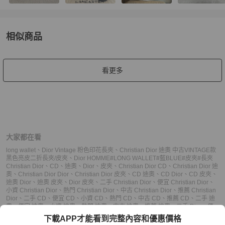
相似商品
更多相似
Dior
女士錢包 / 小皮件
推薦精品
看更多
大家都在看
long wallet
、
Dior Vintage 粉色印花長夾
、
Christian Dior 迪奧 中古VINTAGE款
黑色亮皮二折長夾/皮夾
、
Dior HOMME#LONG WALLET#藍BLUE#皮夾#長夾
Christian Dior
、
CD
、
迪奧
、
Dior
、
皮夾
、
Christian Dior CD
、
Christian Dior 迪
奧
、
Christian Dior Dior
、
Christian Dior 皮夾
、
CD 迪奧
、
CD Dior
、
CD 皮夾
、
迪奧 Dior
、
迪奧 皮夾
、
Dior 皮夾
、
二手 Christian Dior
、
便宜 Christian Dior
、
小資 Christian Dior
、
熱門 Christian Dior
、
中古 Christian Dior
、
推薦 Christian
Dior
、
二手 CD
、
便宜 CD
、
小資 CD
、
熱門 CD
、
中古 CD
、
推薦 CD
、
二手 迪
奧
、
便宜 迪奧
、
小資 迪奧
、
熱門 迪奧
、
中古 迪奧
、
推薦 迪奧
、
二手 Dior
、
便
宜 Dior
、
小資 Dior
、
熱門 Dior
、
中古 Dior
、
推薦 Dior
、
二手 皮夾
、
便宜 皮夾
、
下載APP才能看到完整內容和優惠價格
小資 皮夾
、
熱門 皮夾
、
中古 皮夾
、
推薦 皮夾