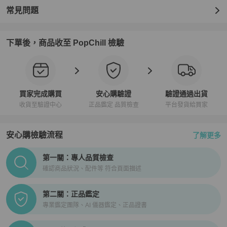
常見問題
下單後，商品收至 PopChill 檢驗
買家完成購買
安心購驗證
驗證通過出貨
收貨至驗證中心
正品鑑定 品質檢查
平台發貨給買家
安心購檢驗流程
了解更多
PopChill拍拍圈正品驗證、安心購檢驗流程介紹
第一關：專人品質檢查
確認商品狀況、配件等 符合頁面描述
第二關：正品鑑定
專業鑑定團隊、AI 儀器鑑定、正品證書