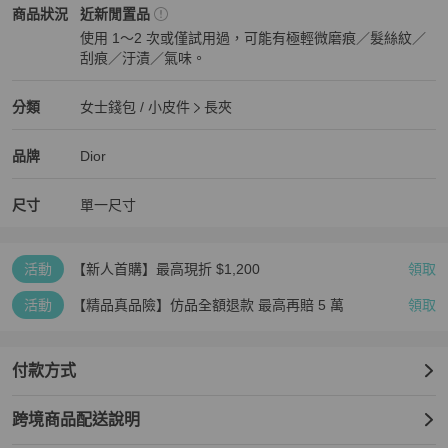
Dior
女士錢包 / 小皮件
商品狀態與細節
商品狀況
近新閒置品
使用 1～2 次或僅試用過，可能有極輕微磨痕／髮絲紋／
刮痕／汙漬／氣味。
近新閒置品
Dior
女士錢包 / 小皮件
分類資訊
分類
女士錢包 / 小皮件
長夾
女士錢包 / 小皮件
/
長夾
推薦
Dior
Dior
精品
推薦清單
女士錢包 / 小皮件
品牌介紹
品牌
Dior
尺寸
單一尺寸
活動
【新人首購】最高現折 $1,200
領取
活動
【精品真品險】仿品全額退款 最高再賠 5 萬
領取
付款方式
跨境商品配送說明