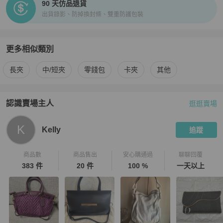
90 天仿品退貨
出貨錄影、防掉換封條、雙重防護包裝
更多相似類別
更多
Dior
女士錢包 / 小皮件
相似商品推薦
長夾
中/短夾
零錢包
卡夾
其他
認識賣場主人
逛逛賣場
PopChill 拍拍圈嚴選賣家
Kelly
介紹
K
Kelly
追蹤
商品數
商品售出
安心購通過
聊聊回覆
383 件
20 件
100 %
一天以上