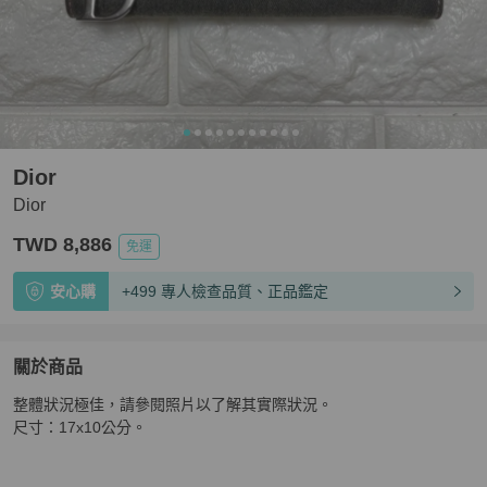
Dior
Dior
TWD 8,886
免運
安心購
+499 專人檢查品質、正品鑑定
關於商品
關於
整體狀況極佳，請參閱照片以了解其實際狀況。

Dior
商品詳情與購買須知
尺寸：17x10公分。