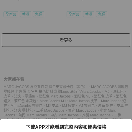
全新品
香港
免運
全新品
香港
免運
看更多
大家都在看
MARC JACOBS 馬克賈伯 鈕扣牛皮零錢卡包（黑色）
、
MARC JACOBS 鑰匙包
零錢包 卡夾 票卡 名片 拼色防刮 立體Logo 深藍色
Marc Jacobs
、
MJ
、
酒紅色
、
皮革
、
短夾
、
零錢包
、
酒紅色 Marc Jacobs
、
酒紅色 MJ
、
酒紅色 皮革
、
酒紅色
短夾
、
酒紅色 零錢包
、
Marc Jacobs MJ
、
Marc Jacobs 皮革
、
Marc Jacobs 短
夾
、
Marc Jacobs 零錢包
、
MJ 皮革
、
MJ 短夾
、
MJ 零錢包
、
皮革 短夾
、
皮革 零
錢包
、
短夾 零錢包
、
二手 Marc Jacobs
、
便宜 Marc Jacobs
、
小資 Marc
Jacobs
、
熱門 Marc Jacobs
、
中古 Marc Jacobs
、
推薦 Marc Jacobs
、
二手
MJ
、
便宜 MJ
、
小資 MJ
、
熱門 MJ
、
中古 MJ
、
推薦 MJ
、
二手 短夾
、
便宜 短
夾
、
小資 短夾
、
熱門 短夾
、
中古 短夾
、
推薦 短夾
、
二手 零錢包
、
便宜 零錢
下載APP才能看到完整內容和優惠價格
包
、
小資 零錢包
、
熱門 零錢包
、
中古 零錢包
、
推薦 零錢包