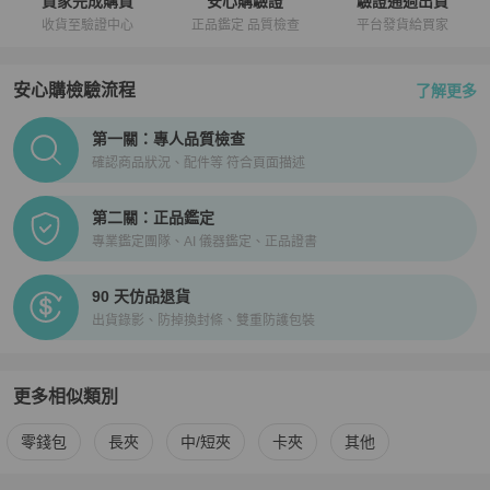
買家完成購買
安心購驗證
驗證通過出貨
收貨至驗證中心
正品鑑定 品質檢查
平台發貨給買家
安心購檢驗流程
了解更多
PopChill拍拍圈正品驗證、安心購檢驗流程介紹
第一關：專人品質檢查
確認商品狀況、配件等 符合頁面描述
第二關：正品鑑定
專業鑑定團隊、AI 儀器鑑定、正品證書
90 天仿品退貨
出貨錄影、防掉換封條、雙重防護包裝
更多相似類別
更多
Marc Jacobs
女士錢包 / 小皮件
相似商品推薦
零錢包
長夾
中/短夾
卡夾
其他