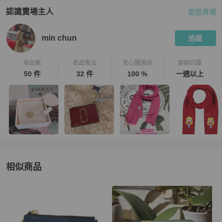
認識賣場主人
逛逛賣場
PopChill 拍拍圈嚴選賣家
min chun
介紹
min chun
追蹤
商品數
商品售出
安心購通過
聊聊回覆
50 件
32 件
100 %
一週以上
相似商品
更多相似
Marc Jacobs
女士錢包 / 小皮件
推薦精品