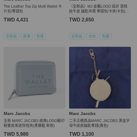
The Leather Top Zip Multi Wallet 卡
（全新品）MJ 金屬LOGO 設計 荔枝
片包/零錢包
紋牛皮 鑰匙吊環 零錢包/卡夾/卡包(深
藍）
TWD 4,431
TWD 2,650
全新品
香港
免運
全新品
本地
免運
Marc Jacobs
Marc Jacobs
全新 MARC JACOBS 經典LOGO壓印
二手正櫃真品MARC JACOBS 燙金字
輕奢皮革迷你短夾(柔霧藍 新款)
母牛皮皮鑰匙零錢(黃色)
TWD 5,980
TWD 1,100