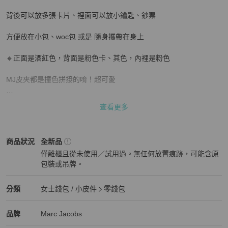
背後可以放多張卡片、裡面可以放小鑰匙、鈔票

方便放在小包、woc包 或是 隨身攜帶在身上 

🔸正面是酒紅色，背面是粉色卡、其色，內裡是粉色

MJ皮夾都是撞色拼接的唷！超可愛

台灣價格約4000-5000

查看更多
🔸全新 優惠價格$2000

Marc Jacobs
女士錢包 / 小皮件
商品狀態與細節
商品狀況
全新品
商品全新有附吊牌

僅離櫃且從未使用／試用過。無任何放置痕跡，可能含原
包裝或吊牌。
尺寸：13x8.5cm
全新品
Marc Jacobs
女士錢包 / 小皮件
分類資訊
分類
女士錢包 / 小皮件
零錢包
女士錢包 / 小皮件
/
零錢包
推薦
Marc Jacobs
Marc Jacobs
精品
推薦清單
女士錢包 / 小皮件
品牌介紹
品牌
Marc Jacobs