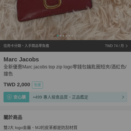
信用卡分期・入手精品零負擔
TWD 74
/ 月
Marc Jacobs
全新優惠Marc jacobs top zip logo零錢包鑰匙圈短夾/酒紅色/
撞色
TWD 2,000
免運
安心購
+499 專人檢查品質、正品鑑定
關於商品
關於
雙J大 logo金屬、MJ的皮革都是防刮材質

全新優惠Marc jacobs top zip logo零錢包鑰匙圈短夾/酒