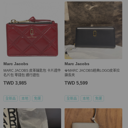
Marc Jacobs
Marc Jacobs
MARC JACOBS 皮革鑰匙包 卡片證件
💎MARC JACOBS經典LOGO皮革拉
名片包 零錢包 通行證包
鍊長夾
TWD 3,985
TWD 5,599
全新品
本地
免運
全新品
本地
免運