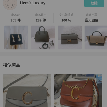
Hera’s Luxury
追蹤
商品數
商品售出
安心購通過
聊聊回覆
955 件
289 件
100 %
當天回覆
相似商品
更多相似
Chloé
女包
推薦精品