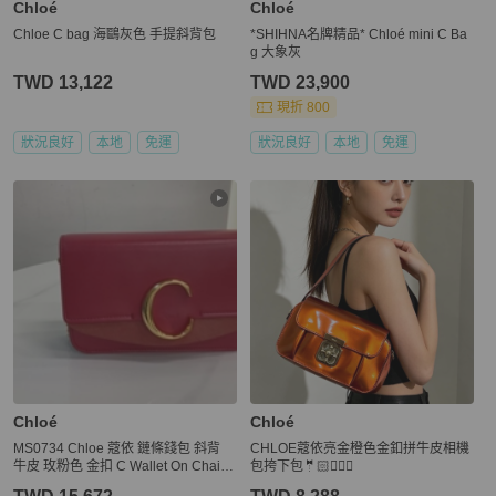
Chloé
Chloé
Chloe C bag 海鷗灰色 手提斜背包
*SHIHNA名牌精品* Chloé mini C Ba
g 大象灰
TWD 13,122
TWD 23,900
現折 800
狀況良好
本地
免運
狀況良好
本地
免運
Chloé
Chloé
MS0734 Chloe 蔻依 鏈條錢包 斜背
CHLOE蔻依亮金橙色金釦拼牛皮相機
牛皮 玫粉色 金扣 C Wallet On Chain
包挎下包🤵🏻🤵🏼‍♀️
Crossbody Bag Calfskin Pink x GHW