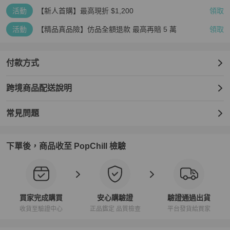
活動
【新人首購】最高現折 $1,200
領取
活動
【精品真品險】仿品全額退款 最高再賠 5 萬
領取
付款方式
跨境商品配送說明
常見問題
下單後，商品收至 PopChill 檢驗
買家完成購買
安心購驗證
驗證通過出貨
收貨至驗證中心
正品鑑定 品質檢查
平台發貨給買家