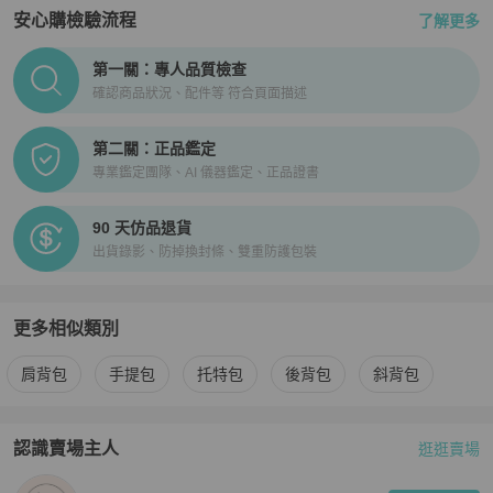
安心購檢驗流程
了解更多
PopChill拍拍圈正品驗證、安心購檢驗流程介紹
第一關：專人品質檢查
確認商品狀況、配件等 符合頁面描述
第二關：正品鑑定
專業鑑定團隊、AI 儀器鑑定、正品證書
90 天仿品退貨
出貨錄影、防掉換封條、雙重防護包裝
更多相似類別
更多
Chloé
女包
相似商品推薦
肩背包
手提包
托特包
後背包
斜背包
認識賣場主人
逛逛賣場
PopChill 拍拍圈嚴選賣家
Hera’s Luxury
介紹