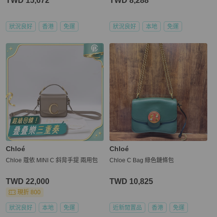
TWD 15,672
TWD 8,288
狀況良好
香港
免運
狀況良好
本地
免運
Chloé
Chloé
Chloe 蔻依 MINI C 斜背手提 兩用包
Chloe C Bag 綠色鏈條包
TWD 22,000
TWD 10,825
現折 800
狀況良好
本地
免運
近新閒置品
香港
免運