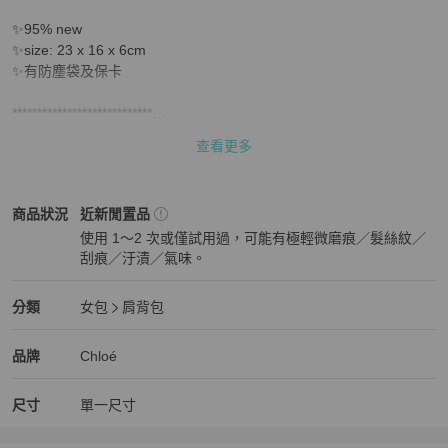
✨95% new

✨size: 23 x 16 x 6cm

✨有防塵袋及保卡

****************************

Hera’s Luxury Limited為香港註冊公司，提供正品名牌寄賣、現金收
查看更多
購及鑑證服務，只售正版正
Chloé
女包
商品狀態與細節
商品狀況
近新閒置品
使用 1～2 次或僅試用過，可能有極輕微磨痕／髮絲紋／
刮痕／汙漬／氣味。
近新閒置品
Chloé
女包
分類資訊
分類
女包
肩背包
女包
/
肩背包
推薦
Chloé
Chloé
精品
推薦清單
女包
品牌介紹
品牌
Chloé
尺寸
單一尺寸