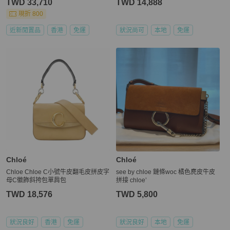
TWD 33,710
TWD 14,888
現折 800
近新閒置品
香港
免運
狀況尚可
本地
免運
Chloé
Chloé
Chloe Chloe C小號牛皮翻毛皮拼皮字
see by chloe 鏈條woc 橘色麂皮牛皮
母C徽飾斜挎包單肩包
拼接 chloe’
TWD 18,576
TWD 5,800
狀況良好
香港
免運
狀況良好
本地
免運