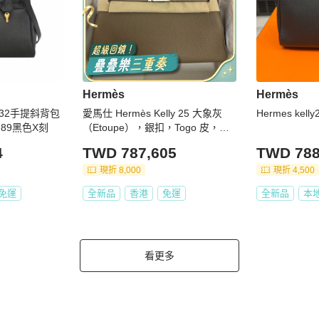
Hermès
Hermès
莉包32手提斜背包
愛馬仕 Hermès Kelly 25 大象灰
Hermes kell
89黑色X刻
（Etoupe），銀扣，Togo 皮，全
新全套，W 刻印，24 年 12 月票
4
TWD 787,605
TWD 788
據。
現折 8,000
現折 4,500
免運
全新品
香港
免運
全新品
本
看更多