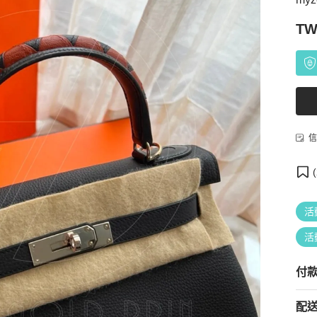
TW
信
(
活
活
付
配