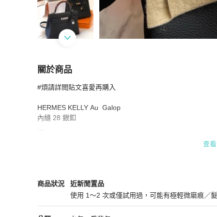
關於商品
關於
#煩請詳閲貼文喜愛再購入

🖤 Hermès Kelly Au Galop 28 內縫 銀釦 黑色
HERMES KELLY Au  Galop 

內縫 28 銀釦  

黑色/藍色靛藍 /Togo 皮革/

查看
小牛皮/山羊皮革

全新僅收藏拍照，貼膜也未撕

Hermès
女包
商品狀態與細節
商品狀況
近新閒置品
限量款定義為

使用 1～2 次或僅試用過，可能有極輕微磨痕／
🩶簡單而完美的包

近新閒置品
有多種皮革組合🩶
