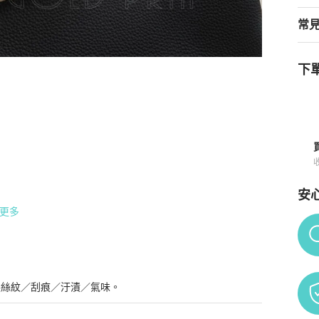
常
下單
/藍靛藍 INDIGO/NOIR/CUIVRE Togo 皮革/Box 小牛皮/ Chevre m
安
更多
Po
髮絲紋／刮痕／汙漬／氣味。