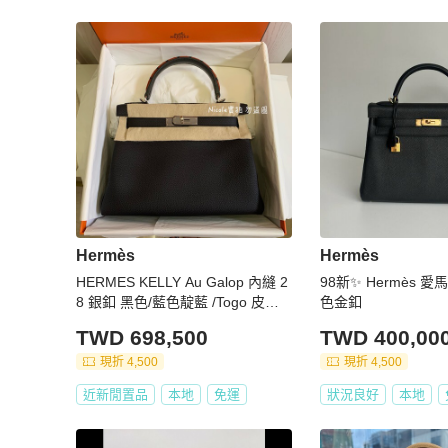
問問者或已讀不回的煩請蹺道

更多相似
Hermès
女包
推薦精品
其他地區配合雙方時間。

包包價高有預算再購買，

勿浪費彼此的時間及金錢

請尊重加入社團的權利及保障。

Hermès
Hermès
🙏🏻感謝大家支持🙏🏻
HERMES KELLY Au Galop 內縫 2
98新✨ Hermès 愛馬仕
8 銀釦 黑色/藍色靛藍 /Togo 皮革/
色金釦
小牛皮/山羊皮革
TWD 698,500
TWD 400,00
現折 4,500
現折 4,500
近新閒置品
本地
免運
狀況良好
本地