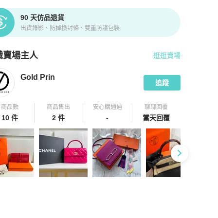
90 天仿品退貨
出貨錄影、防掉換封條、雙重防護包裝
識賣場主人
逛逛賣場
pChill 拍拍圈嚴選賣家
Gold Prin
介紹
Gold Prin
追蹤
商品數
商品售出
安心購通過
聊聊回覆
10 件
2 件
-
當天回覆