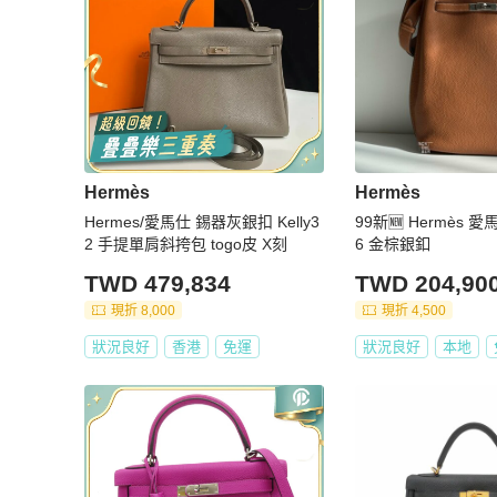
Hermès
Hermès
Hermes/愛馬仕 錫器灰銀扣 Kelly3
99新🆕 Hermès 愛馬仕
2 手提單肩斜挎包 togo皮 X刻
6 金棕銀釦
TWD 479,834
TWD 204,90
現折 8,000
現折 4,500
狀況良好
香港
免運
狀況良好
本地