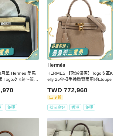
Hermès
3月單 Hermes 愛馬
HERMES 【激減優惠】Togo皮革K
 黑銀 Togo皮 K刻～質感
elly 25金扣手挽肩背兩用袋Etoupe
色經久不衰 好飒～
,970
TWD 772,960
9 折
港
免運
狀況良好
香港
免運