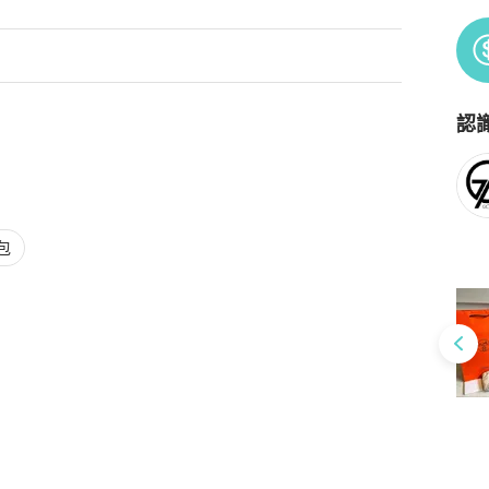
，內部非常乾淨，四角無損傷，這款包被定義為“簡單而完美
認
Po
包
防雨罩/購證正本去個資。
