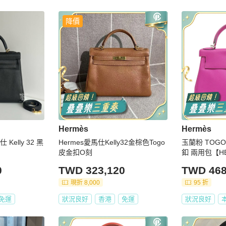
降價
Hermès
Hermès
 Kelly 32 黑
Hermes愛馬仕Kelly32金棕色Togo
玉蘭粉 TOGO牛
皮金扣O刻
釦 兩用包【H
0
TWD 323,120
TWD 468
現折 8,000
95 折
免運
狀況良好
香港
免運
狀況良好