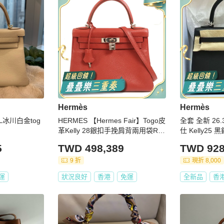
Hermès
Hermès
 8L冰川白金tog
HERMES 【Hermes Fair】Togo皮
全套 全新 26.
革Kelly 28銀扣手挽肩背兩用袋Rou
仕 Kelly25
ge Casaque
無敵 黑銀配
5
TWD 498,389
TWD 928
9 折
現折 8,000
運
狀況良好
香港
免運
全新品
香