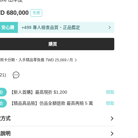
D 680,000
免運
安心購
+499 專人檢查品質、正品鑑定
購買
用卡分期・入手精品零負擔
TWD 25,069
/ 月
21
)
動
【新人首購】最高現折 $1,200
領取
動
【精品真品險】仿品全額退款 最高再賠 5 萬
領取
款方式
送說明