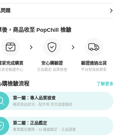
見問題
後，商品收至 PopChill 檢驗
yzore 山羊皮
商品詳情與購買須知
買家完成購買
安心購驗證
驗證通過出貨
收貨至驗證中心
正品鑑定 品質檢查
平台發貨給買家
心購檢驗流程
了解更多
pChill拍拍圈正品驗證、安心購檢驗流程介紹
第一關：專人品質檢查
確認商品狀況、配件等 符合頁面描述
第二關：正品鑑定
專業鑑定團隊、AI 儀器鑑定、正品證書