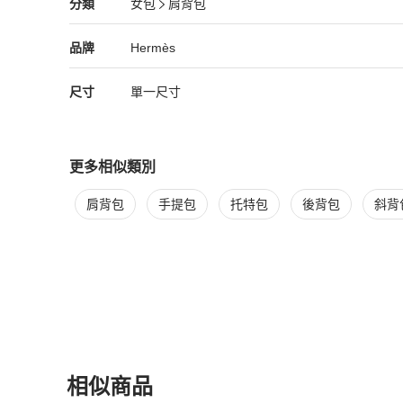
Hermès
女包
分類資訊
分類
女包
肩背包
女包
/
肩背包
推薦
照片很多細細看，無打光、無修圖，用最自然的照片給大家
的製作”，最罕見獨特工藝之作品及顏色和皮革組合。

Hermès
Hermès
精品
推薦清單
女包
品牌介紹
品牌
Hermès
喜愛真的不要錯過這個難得的機會。

尺寸
單一尺寸
🔗IG知名網美網路照片如不妥可即刪🔗

顏色：黑色/可可色/藍色靛藍

更多相似類別
材質： Togo皮革/小牛皮/ 

更多
Hermès
女包
相似商品推薦
肩背包
手提包
托特包
後背包
斜背
Chevre myzore山羊皮

內部規格：夾層×2  /拉鍊口袋×1 

尺寸約:28×22×11.5cm

購於新光專櫃

不包含巨額配貨🙄🙄

相似商品
配件：紙袋/防麈套大*1 小*2/橘盒/肩帶/鎖頭🔒/鑰匙🔑*2/