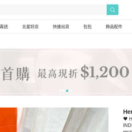
直送
五星好店
快速出貨
包包
飾品配件
He
🖤 
IND
my