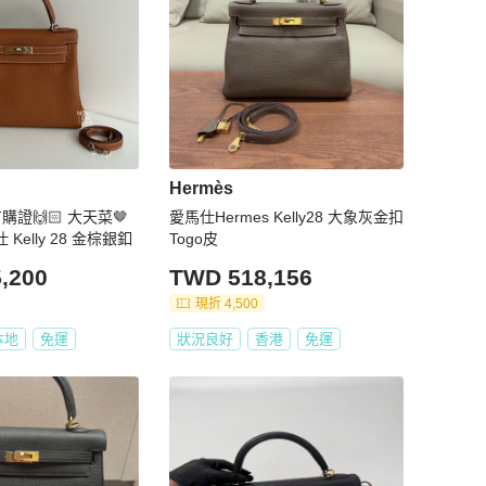
Hermès
有購證🙌🏻 大天菜🤎
愛馬仕Hermes Kelly28 大象灰金扣
 Kelly 28 金棕銀釦
Togo皮
,200
TWD 518,156
現折 4,500
本地
免運
狀況良好
香港
免運