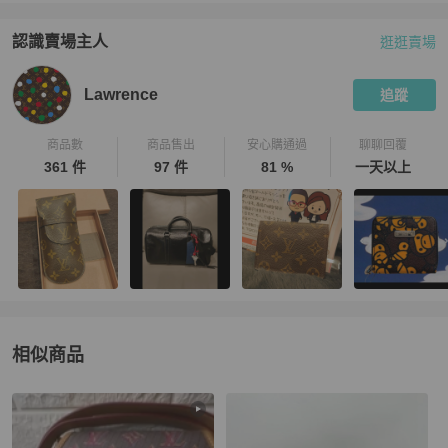
認識賣場主人
逛逛賣場
PopChill 拍拍圈嚴選賣家
Lawrence
介紹
Lawrence
追蹤
商品數
商品售出
安心購通過
聊聊回覆
361 件
97 件
81 %
一天以上
相似商品
更多相似
Louis Vuitton
男包
推薦精品