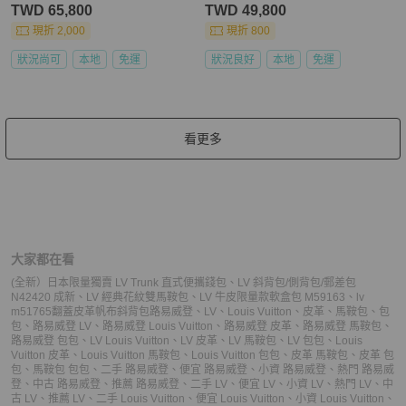
TWD 65,800
TWD 49,800
現折 2,000
現折 800
狀況尚可
本地
免運
狀況良好
本地
免運
看更多
大家都在看
(全新）日本限量獨賣 LV Trunk 直式便攜錢包
、
LV 斜背包/側背包/郵差包
N42420 成新
、
LV 經典花紋雙馬鞍包
、
LV 牛皮限量款軟盒包 M59163
、
lv
m51765翻蓋皮革帆布斜背包
路易威登
、
LV
、
Louis Vuitton
、
皮革
、
馬鞍包
、
包
包
、
路易威登 LV
、
路易威登 Louis Vuitton
、
路易威登 皮革
、
路易威登 馬鞍包
、
路易威登 包包
、
LV Louis Vuitton
、
LV 皮革
、
LV 馬鞍包
、
LV 包包
、
Louis
Vuitton 皮革
、
Louis Vuitton 馬鞍包
、
Louis Vuitton 包包
、
皮革 馬鞍包
、
皮革 包
包
、
馬鞍包 包包
、
二手 路易威登
、
便宜 路易威登
、
小資 路易威登
、
熱門 路易威
登
、
中古 路易威登
、
推薦 路易威登
、
二手 LV
、
便宜 LV
、
小資 LV
、
熱門 LV
、
中
古 LV
、
推薦 LV
、
二手 Louis Vuitton
、
便宜 Louis Vuitton
、
小資 Louis Vuitton
、