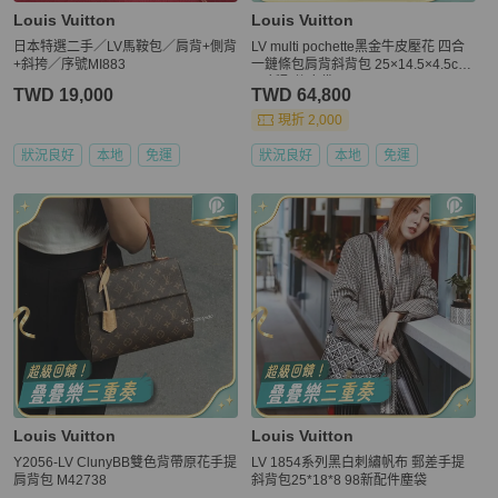
Louis Vuitton
Louis Vuitton
日本特選二手／LV馬鞍包／肩背+側背
LV multi pochette黑金牛皮壓花 四合
+斜挎／序號MI883
一鏈條包肩背斜背包 25×14.5×4.5cm
98新配件塵袋
TWD 19,000
TWD 64,800
現折 2,000
狀況良好
本地
免運
狀況良好
本地
免運
Louis Vuitton
Louis Vuitton
Y2056-LV ClunyBB雙色背帶原花手提
LV 1854系列黑白刺繡帆布 郵差手提
肩背包 M42738
斜背包25*18*8 98新配件塵袋