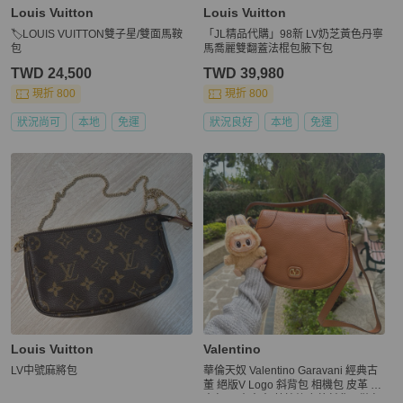
Louis Vuitton
Louis Vuitton
🏷LOUIS VUITTON雙子星/雙面馬鞍
「JL精品代購」98新 LV奶芝黃色丹寧
包
馬喬麗雙翻蓋法棍包腋下包
TWD 24,500
TWD 39,980
現折 800
現折 800
狀況尚可
本地
免運
狀況良好
本地
免運
Louis Vuitton
Valentino
LV中號麻將包
華倫天奴 Valentino Garavani 經典古
董 絕版V Logo 斜背包 相機包 皮革 中
古包 日本中古 荔枝紋皮革斜背馬鞍包