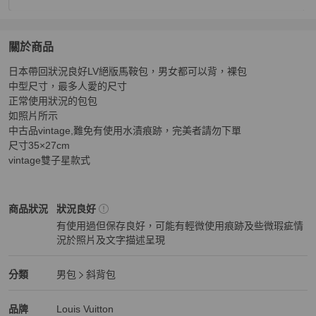
關於商品
關於
日本帶回狀況良好LV絕版馬鞍包，男女都可以背，裸包

日本帶回狀況良好LV絕版馬鞍包，保證正品，男女都可以
中型尺寸，最多人愛的尺寸

正常使用狀況的包包

如照片所示

中古品vintage,難免有使用水漬痕跡，完美者請勿下單

尺寸35×27cm

vintage雙子星款式
Louis Vuitton
男包
商品狀態與細節
商品狀況
狀況良好
有使用過但保存良好，可能有輕微使用痕跡及些微瑕疵情
況於照片及文字描述呈現
狀況良好
Louis Vuitton
男包
分類資訊
分類
男包
斜背包
男包
/
斜背包
推薦
Louis Vuitton
Louis Vuitton
精品
推薦清單
男包
品牌介紹
品牌
Louis Vuitton