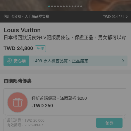
信用卡分期・入手精品零負擔
TWD 914
/ 月
Louis Vuitton
日本帶回狀況良好LV絕版馬鞍包，保證正品，男女都可以背
TWD 24,800
免運
安心購
+499 專人檢查品質、正品鑑定
首購限時優惠
迎新首購優惠 - 滿兩萬折 $250
-TWD 250
最低消費：
TWD 20,000
領券
有效期限：
2026-09-07