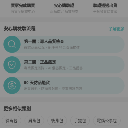
買家完成購買
安心購驗證
驗證通過出貨
收貨至驗證中心
正品鑑定 品質檢查
平台發貨給買家
安心購檢驗流程
了解更多
PopChill拍拍圈正品驗證、安心購檢驗流程介紹
第一關：專人品質檢查
確認商品狀況、配件等 符合頁面描述
第二關：正品鑑定
專業鑑定團隊、AI 儀器鑑定、正品證書
90 天仿品退貨
出貨錄影、防掉換封條、雙重防護包裝
更多相似類別
更多
Louis Vuitton
男包
相似商品推薦
斜背包
肩背包
後背包
手提包
電腦公事包