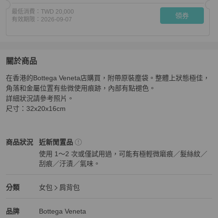
最低消費：
TWD 20,000
領券
有效期限：
2026-09-07
關於商品
關於
在香港的Bottega Veneta店購買，附帶原裝塵袋。整體上狀態極佳，
Bottega Veneta
商品詳情與購買須知
角落和金屬位置有些微使用痕跡，內部有點褪色。

詳細狀況請參考照片。

尺寸：32x20x16cm
Bottega Veneta
女包
商品狀態與細節
商品狀況
近新閒置品
使用 1～2 次或僅試用過，可能有極輕微磨痕／髮絲紋／
刮痕／汙漬／氣味。
近新閒置品
Bottega Veneta
女包
分類資訊
分類
女包
肩背包
女包
/
肩背包
推薦
Bottega Veneta
Bottega Veneta
精品
推薦清單
女包
品牌介紹
品牌
Bottega Veneta