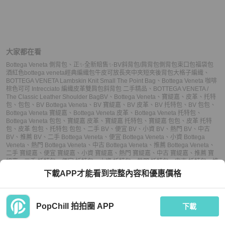
大家都在看
Bottega Veneta 側背包
、
正✨全新賠售✨BV斜背包/肩背包側背包束口包福袋包
酒紅色bottega veneta經典編織包牛皮可放長夾中夾短夾後背包大格子編織
、
BOTTEGA VENETA Lambskin Knit Small The Point Bag
、
Bottega Veneta 咖啡
棕色可可 Intrecciato 編織皮革雙肩包斜背包 二手精品
、
BOTTEGA VENETA /
The Classic Leather Shoulder Bag
BV
、
Bottega Veneta
、
寶緹嘉
、
皮革
、
托特
包
、
包包
、
BV Bottega Veneta
、
BV 寶緹嘉
、
BV 皮革
、
BV 托特包
、
BV 包包
、
Bottega Veneta 寶緹嘉
、
Bottega Veneta 皮革
、
Bottega Veneta 托特包
、
Bottega Veneta 包包
、
寶緹嘉 皮革
、
寶緹嘉 托特包
、
寶緹嘉 包包
、
皮革 托特
包
、
皮革 包包
、
托特包 包包
、
二手 BV
、
便宜 BV
、
小資 BV
、
熱門 BV
、
中古
BV
、
推薦 BV
、
二手 Bottega Veneta
、
便宜 Bottega Veneta
、
小資 Bottega
Veneta
、
熱門 Bottega Veneta
、
中古 Bottega Veneta
、
推薦 Bottega Veneta
、
二手 寶緹嘉
、
便宜 寶緹嘉
、
小資 寶緹嘉
、
熱門 寶緹嘉
、
中古 寶緹嘉
、
推薦 寶
緹嘉
、
二手 托特包
、
便宜 托特包
、
小資 托特包
、
熱門 托特包
、
中古 托特包
、
推
薦 托特包
、
二手 包包
、
便宜 包包
、
小資 包包
、
熱門 包包
、
中古 包包
、
推薦 包
下載APP才能看到完整內容和優惠價格
包
PopChill 拍拍圈 APP
下載