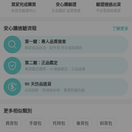
買家完成購買
安心購驗證
驗證通過出貨
收貨至驗證中心
正品鑑定 品質檢查
平台發貨給買家
安心購檢驗流程
了解更多
PopChill拍拍圈正品驗證、安心購檢驗流程介紹
第一關：專人品質檢查
確認商品狀況、配件等 符合頁面描述
第二關：正品鑑定
專業鑑定團隊、AI 儀器鑑定、正品證書
90 天仿品退貨
出貨錄影、防掉換封條、雙重防護包裝
更多相似類別
更多
Bottega Veneta
女包
相似商品推薦
肩背包
手提包
托特包
後背包
斜背包