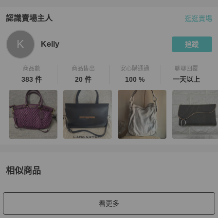
認識賣場主人
逛逛賣場
PopChill 拍拍圈嚴選賣家
Kelly
介紹
K
Kelly
追蹤
商品數
商品售出
安心購通過
聊聊回覆
383 件
20 件
100 %
一天以上
相似商品
更多相似
Bottega Veneta
女包
推薦精品
看更多