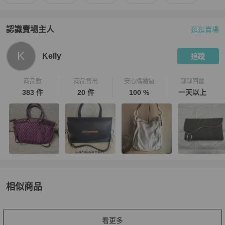
認識賣場主人
逛逛賣場
PopChill 拍拍圈嚴選賣家
Kelly
介紹
K
Kelly
追蹤
商品數
商品售出
安心購通過
聊聊回覆
383 件
20 件
100 %
一天以上
相似商品
更多相似
Alexander Wang
女包
推薦精品
看更多