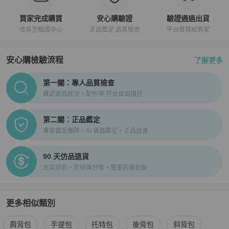
買家完成購買
安心購驗證
驗證通過出貨
收貨至驗證中心
正品鑑定 品質檢查
平台發貨給買家
安心購檢驗流程
了解更多
PopChill拍拍圈正品驗證、安心購檢驗流程介紹
第一關：專人品質檢查
確認商品狀況、配件等 符合頁面描述
第二關：正品鑑定
專業鑑定團隊、AI 儀器鑑定、正品證書
90 天仿品退貨
出貨錄影、防掉換封條、雙重防護包裝
更多相似類別
更多
Alexander Wang
女包
相似商品推薦
肩背包
手提包
托特包
後背包
斜背包