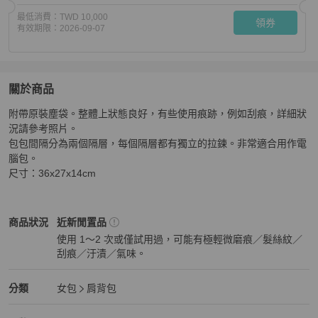
最低消費：
TWD 10,000
領券
有效期限：
2026-09-07
關於商品
關於
附帶原裝塵袋。整體上狀態良好，有些使用痕跡，例如刮痕，詳細狀
Alexander Wang
商品詳情與購買須知
況請參考照片。

包包間隔分為兩個隔層，每個隔層都有獨立的拉鍊。非常適合用作電
腦包。

尺寸：36x27x14cm
Alexander Wang
女包
商品狀態與細節
商品狀況
近新閒置品
使用 1～2 次或僅試用過，可能有極輕微磨痕／髮絲紋／
刮痕／汙漬／氣味。
近新閒置品
Alexander Wang
女包
分類資訊
分類
女包
肩背包
女包
/
肩背包
推薦