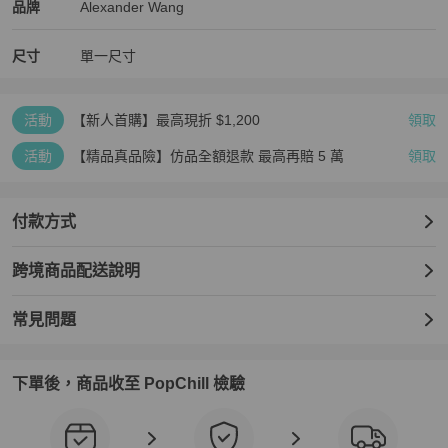
Alexander Wang
Alexander Wang
精品
推薦清單
女包
品牌介紹
品牌
Alexander Wang
尺寸
單一尺寸
活動
【新人首購】最高現折 $1,200
領取
活動
【精品真品險】仿品全額退款 最高再賠 5 萬
領取
付款方式
跨境商品配送說明
常見問題
下單後，商品收至 PopChill 檢驗