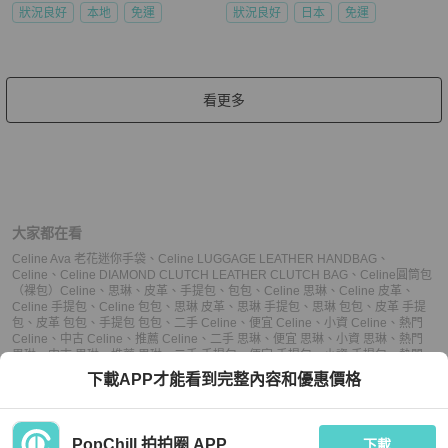
狀況良好
本地
免運
狀況良好
日本
免運
看更多
大家都在看
Celine Ava 老花迷你手袋
、
Celine LUGGAGE LEATHER HANDBAG
、
Celine
、
Celine DIAMOND CLUTCH LEATHER CLUTCH BAG
、
Celine圓筒包
（裸包）
Celine
、
思琳
、
皮革
、
手提包
、
包包
、
Celine 思琳
、
Celine 皮革
、
Celine 手提包
、
Celine 包包
、
思琳 皮革
、
思琳 手提包
、
思琳 包包
、
皮革 手提
包
、
皮革 包包
、
手提包 包包
、
二手 Celine
、
便宜 Celine
、
小資 Celine
、
熱門
Celine
、
中古 Celine
、
推薦 Celine
、
二手 思琳
、
便宜 思琳
、
小資 思琳
、
熱門
思琳
、
中古 思琳
、
推薦 思琳
、
二手 手提包
、
便宜 手提包
、
小資 手提包
、
熱門
手提包
、
中古 手提包
、
推薦 手提包
、
二手 包包
、
便宜 包包
、
小資 包包
、
熱門
下載APP才能看到完整內容和優惠價格
包包
、
中古 包包
、
推薦 包包
PopChill 拍拍圈 APP
下載