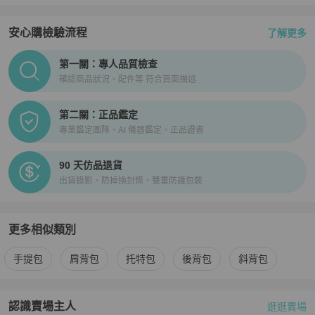
安心購檢驗流程
了解更多
PopChill拍拍圈正品驗證、安心購檢驗流程介紹
第一關：專人品質檢查
確認商品狀況、配件等 符合頁面描述
第二關：正品鑑定
專業鑑定團隊、AI 儀器鑑定、正品證書
90 天仿品退貨
出貨錄影、防掉換封條、雙重防護包裝
更多相似類別
更多
Celine
女包
相似商品推薦
手提包
肩背包
托特包
後背包
斜背包
認識賣場主人
逛逛賣場
PopChill 拍拍圈嚴選賣家
fish
介紹