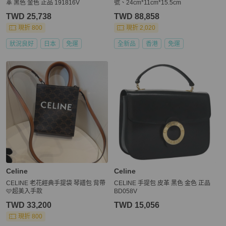
革 黑色 金色 正品 191816V
號、24cm*11cm*15.5cm
TWD 25,738
TWD 88,858
現折 800
現折 2,020
狀況良好
日本
免運
全新品
香港
免運
Celine
Celine
CELINE 老花經典手提袋 琴譜包 背帶
CELINE 手提包 皮革 黑色 金色 正品
🩷超美入手款
BD058V
TWD 33,200
TWD 15,056
現折 800