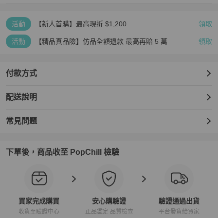
活動
【新人首購】最高現折 $1,200
領取
活動
【精品真品險】仿品全額退款 最高再賠 5 萬
領取
付款方式
配送說明
常見問題
下單後，商品收至 PopChill 檢驗
買家完成購買
安心購驗證
驗證通過出貨
收貨至驗證中心
正品鑑定 品質檢查
平台發貨給買家