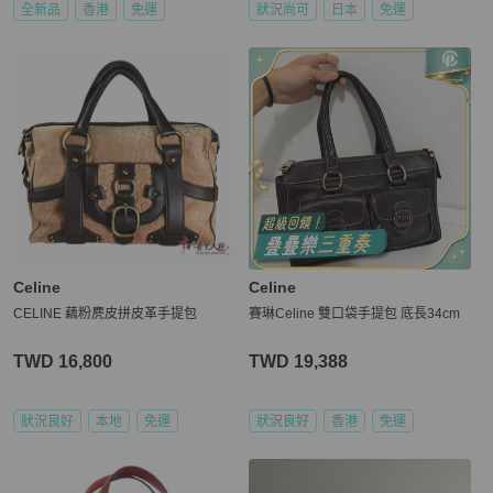
全新品
香港
免運
狀況尚可
日本
免運
Celine
Celine
CELINE 藕粉麂皮拼皮革手提包
賽琳Celine 雙口袋手提包 底長34cm
TWD 16,800
TWD 19,388
狀況良好
本地
免運
狀況良好
香港
免運