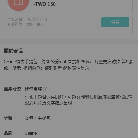
-TWD 150
最低消費：
TWD 10,000
領券
有效期限：
2026-09-05
關於商品
關於
Celine復古手提包   約30公分x24(含提把35)x7  有歷史痕跡(如第9張
Celine 手提包
商品詳情與購買須知
像片所示  提把內側)  優雅耐看 簡約隨性雋永
Celine
女包
商品狀態與細節
商品狀況
狀況良好
有使用過但保存良好，可能有輕微使用痕跡及些微瑕疵情
況於照片及文字描述呈現
狀況良好
Celine
女包
分類資訊
分類
女包
手提包
女包
/
手提包
推薦
Celine
Celine
精品
推薦清單
女包
品牌介紹
品牌
Celine