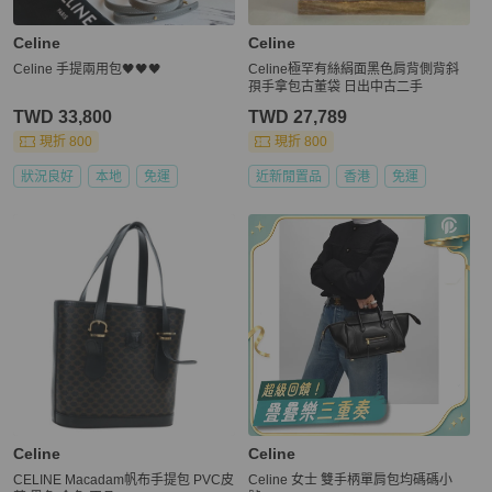
Celine
Celine
Celine 手提兩用包🖤🖤🖤
Celine極罕有絲絹面黑色肩背側背斜
孭手拿包古董袋 日出中古二手
TWD 33,800
TWD 27,789
現折 800
現折 800
狀況良好
本地
免運
近新閒置品
香港
免運
Celine
Celine
CELINE Macadam帆布手提包 PVC皮
Celine 女士 雙手柄單肩包均碼碼小