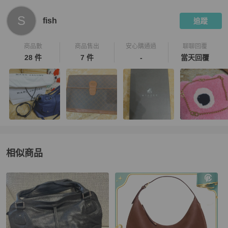
S
fish
追蹤
商品數
商品售出
安心購通過
聊聊回覆
28 件
7 件
-
當天回覆
相似商品
更多相似
Celine
女包
推薦精品