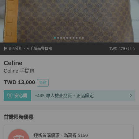
信用卡分期・入手精品零負擔
TWD 479
/ 月
Celine
Celine 手提包
TWD 13,000
免運
安心購
+499 專人檢查品質、正品鑑定
首購限時優惠
迎新首購優惠 - 滿萬折 $150