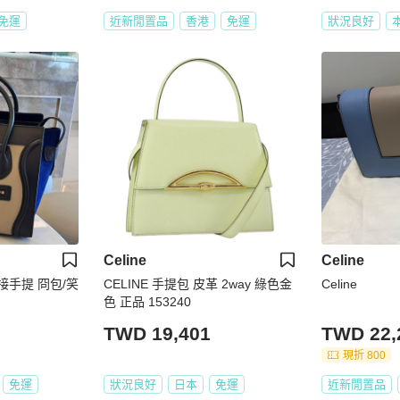
免運
近新閒置品
香港
免運
狀況良好
Celine
Celine
拼接手提 冏包/笑
CELINE 手提包 皮革 2way 綠色金
Celine
色 正品 153240
TWD 19,401
TWD 22,
現折 800
免運
狀況良好
日本
免運
近新閒置品