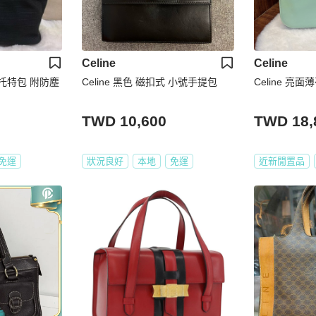
Celine
Celine
布托特包 附防塵
Celine 黑色 磁扣式 小號手提包
Celine 亮
TWD 10,600
TWD 18,
免運
狀況良好
本地
免運
近新閒置品