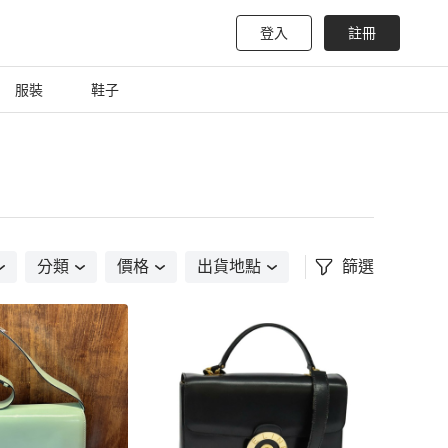
登入
註冊
服裝
鞋子
分類
價格
出貨地點
篩選