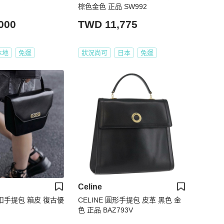
棕色金色 正品 SW992
000
TWD 11,775
本地
免運
狀況尚可
日本
免運
Celine
金扣手提包 箱皮 復古優
CELINE 圓形手提包 皮革 黑色 金
色 正品 BAZ793V