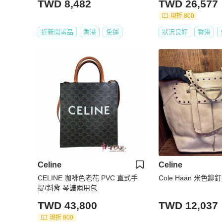
TWD 8,482
TWD 26,577
現折 800
近新閒置品
香港
免運
狀況良好
香港
Celine
Celine
CELINE 咖啡色老花 PVC 直式手
Cole Haan 米色
提/斜背 琴譜兩用包
TWD 43,800
TWD 12,037
現折 800