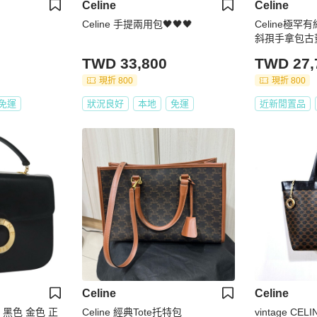
Celine
Celine
Celine 手提兩用包🖤🖤🖤
Celine極
斜孭手拿包古
TWD 33,800
TWD 27,
現折 800
現折 800
免運
狀況良好
本地
免運
近新閒置品
Celine
Celine
革 黑色 金色 正
Celine 經典Tote托特包
vintage CE