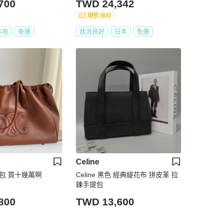
700
TWD 24,342
現折 800
本地
免運
狀況良好
日本
免運
Celine
繩大包 買十幾萬啊
Celine 黑色 經典緹花布 拼皮革 拉
鍊手提包
800
TWD 13,600