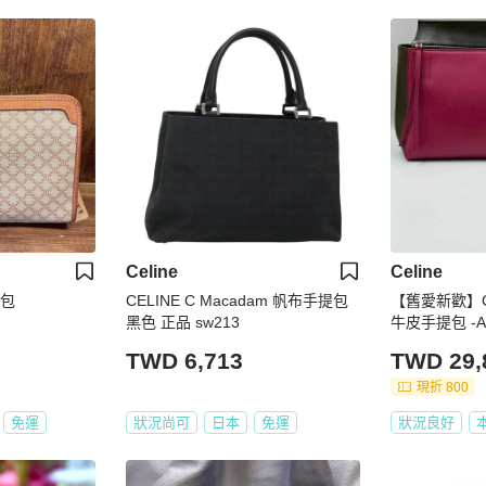
Celine
Celine
拿包
CELINE C Macadam 帆布手提包
【舊愛新歡】C
黑色 正品 sw213
牛皮手提包 -A2
TWD 6,713
TWD 29,
現折 800
免運
狀況尚可
日本
免運
狀況良好