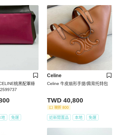
Celine
ELINE桃黑配軍綠
Celine 牛皮扇形手提/肩背托特包
599737
800
TWD 40,800
現折 800
本地
免運
近新閒置品
本地
免運