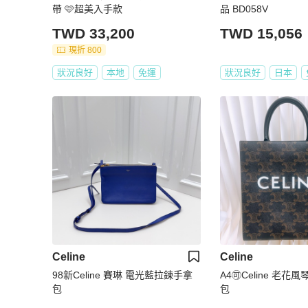
帶 🩷超美入手款
品 BD058V
TWD 33,200
TWD 15,056
現折 800
狀況良好
本地
免運
狀況良好
日本
Celine
Celine
98新Celine 賽琳 電光藍拉鍊手拿
A4🉑Celine 老花
包
包