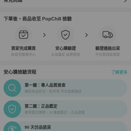
常見問題
下單後，商品收至 PopChill 檢驗
買家完成購買
安心購驗證
驗證通過出貨
收貨至驗證中心
正品鑑定 品質檢查
平台發貨給買家
安心購檢驗流程
了解更多
PopChill拍拍圈正品驗證、安心購檢驗流程介紹
第一關：專人品質檢查
確認商品狀況、配件等 符合頁面描述
第二關：正品鑑定
專業鑑定團隊、AI 儀器鑑定、正品證書
90 天仿品退貨