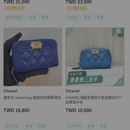
TWD 31,000
TWD 23,000
現折 800
現折 800
近新閒置品
本地
免運
全新品
本地
免運
Chanel
Chanel
香奈兒 chanel boy 藍紫色拉鍊零錢包
CHANEL淺藍色荔枝牛皮金釦BOYㄇ
拉零錢卡包
TWD 16,800
TWD 10,000
狀況良好
本地
免運
狀況尚可
本地
免運