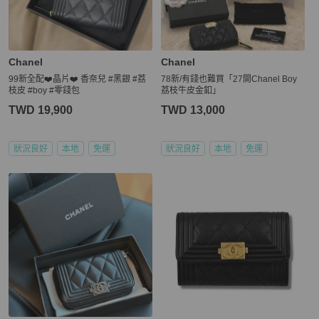
Chanel
Chanel
99新全配❤️晶片❤️ 香奈兒 #黑銀 #荔
78新/有錢也難買「27開Chanel Boy
枝皮 #boy #零錢包
荔枝牛皮金釦」
TWD 19,900
TWD 13,000
狀況良好
本地
免運
狀況良好
本地
免運