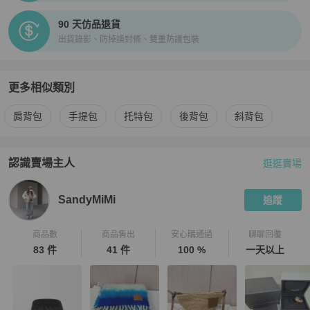
90 天仿品退貨
出貨錄影、防掉換封條、雙重防護包裝
更多相似類別
更多
Chanel
女包
相似商品推薦
肩背包
手提包
托特包
後背包
斜背包
認識賣場主人
逛逛賣場
PopChill 拍拍圈嚴選賣家
SandyMiMi
介紹
SandyMiMi
追蹤
商品數
商品售出
安心購通過
聊聊回覆
83 件
41 件
100 %
一天以上