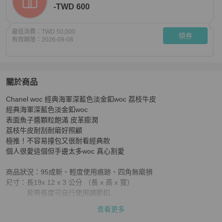
-TWD 600
最低消費：
TWD 50,000
領券
有效期限：
2026-09-08
關於商品
關於
Chanel woc 經典海軍深藍色淡金釦woc 荔枝牛皮

Chanel woc 經典海軍深藍色淡金釦woc 荔枝牛皮
商品詳
經典海軍深藍色淡金釦woc

表面魚子醬顆粒飽滿 皮革膨潤

荔枝牛皮耐刮耐磨好照顧

極推！不容易撞包又很耐看經典款

個人很愛這個但手邊太多woc 真心割愛

商品狀況：95成新、輕度使用痕跡、四角無磨損

尺寸：長19x 12 x 3 公分 （長 x 高 x 寬）　

　　　背帶長度可自行使用調節扣

配件：保卡（26開）、紙本entruphy鑑定證書

查看更多
#沒提到的東西都沒有喔