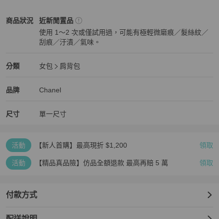
Chanel
女包
商品狀態與細節
商品狀況
近新閒置品
使用 1～2 次或僅試用過，可能有極輕微磨痕／髮絲紋／
刮痕／汙漬／氣味。
近新閒置品
Chanel
女包
分類資訊
分類
女包
肩背包
女包
/
肩背包
推薦
Chanel
Chanel
精品
推薦清單
女包
品牌介紹
品牌
Chanel
尺寸
單一尺寸
活動
【新人首購】最高現折 $1,200
領取
活動
【精品真品險】仿品全額退款 最高再賠 5 萬
領取
付款方式
配送說明