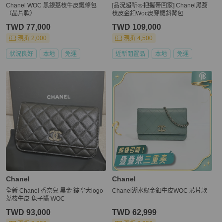
Chanel WOC 黑銀荔枝牛皮鏈條包
[品況超新🥨把握帶回家] Chanel黑荔
（晶片款）
枝皮金釦Woc皮穿鏈斜背包
TWD 77,000
TWD 109,000
現折 2,000
現折 4,500
狀況良好
本地
免運
近新閒置品
本地
免運
Chanel
Chanel
全新 Chanel 香奈兒 黑金 鏤空大logo
Chanel湖水綠金釦牛皮WOC 芯片款
荔枝牛皮 魚子醬 WOC
TWD 93,000
TWD 62,999