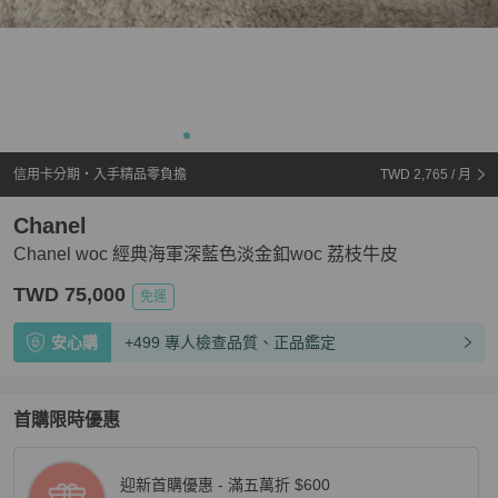
信用卡分期・入手精品零負擔
TWD 2,765
/ 月
Chanel
Chanel woc 經典海軍深藍色淡金釦woc 荔枝牛皮
TWD 75,000
免運
安心購
+499 專人檢查品質、正品鑑定
首購限時優惠
迎新首購優惠 - 滿五萬折 $600