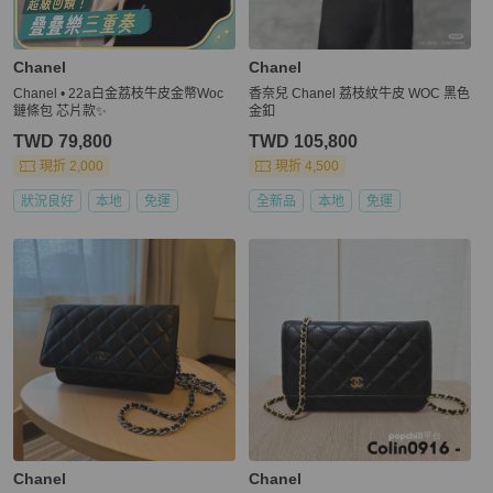
Chanel
Chanel
Chanel • 22a白金荔枝牛皮金幣Woc
香奈兒 Chanel 荔枝紋牛皮 WOC 黑色
鏈條包 芯片款✨
金釦
TWD 79,800
TWD 105,800
現折 2,000
現折 4,500
狀況良好
本地
免運
全新品
本地
免運
Chanel
Chanel