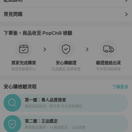
常見問題
下單後，商品收至 PopChill 檢驗
買家完成購買
安心購驗證
驗證通過出貨
收貨至驗證中心
正品鑑定 品質檢查
平台發貨給買家
安心購檢驗流程
了解更多
PopChill拍拍圈正品驗證、安心購檢驗流程介紹
第一關：專人品質檢查
確認商品狀況、配件等 符合頁面描述
第二關：正品鑑定
專業鑑定團隊、AI 儀器鑑定、正品證書