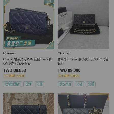
Chanel
Chanel
Chanel 香奈兒 芯片款 藍金cf woc荔
香奈兒 Chanel 荔枝紋牛皮 WOC 黑色
枝牛皮斜挎包手機包
金釦
TWD 88,858
TWD 89,000
現折 2,000
現折 2,000
近新閒置品
香港
免運
狀況良好
本地
免運