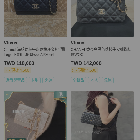
Chanel
Chanel
Chanel 深藍荔枝牛皮菱格淡金釦浮雕
CHANEL香奈兒黑色荔枝牛皮蝴蝶結
Logo下蓋6卡斜背wocAP3054
鏈WOC
TWD 118,000
TWD 142,000
現折 4,500
現折 4,500
近新閒置品
本地
免運
全新品
本地
免運