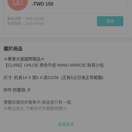
-TWD 150
最低消費：
TWD 10,000
領券
有效期限：
2026-09-09
關於商品
關於
＊奢華大道國際精品＊

CHLOE 黑色牛皮 NANO MARCIE 斜背小包
商品詳情與
【CL096】CHLOE 黑色牛皮 NANO MARCIE 斜背小包

尺寸: 約長14 X 寬6 X 高11CM  (正負5公分為正常範圍)

附件:防塵袋,卡

實體店面同步販售中,商品皆只有一個,

以售出為主,下單前可先聊聊詢問🙋‍♀️

商品售出皆會開立‼奢華大道店家購買證明‼

查看更多
歡迎安心購買