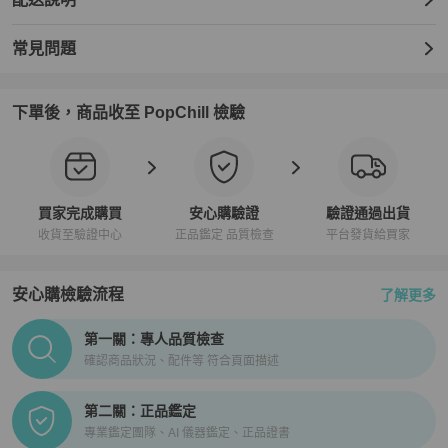
常見問題
下單後，商品收至 PopChill 檢驗
買家完成購買
安心購驗證
驗證通過出貨
收貨至驗證中心
正品鑑定 品質檢查
平台發貨給買家
安心購檢驗流程
了解更多
PopChill拍拍圈正品驗證、安心購檢驗流程介紹
第一關：專人品質檢查
確認商品狀況、配件等 符合頁面描述
第二關：正品鑑定
專業鑑定團隊、AI 儀器鑑定、正品證書