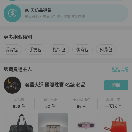
90 天仿品退貨
出貨錄影、防掉換封條、雙重防護包裝
更多相似類別
更多
Chloé
女包
相似商品推薦
肩背包
手提包
托特包
後背包
斜背包
認識賣場主人
逛逛賣場
PopChill 拍拍圈嚴選賣家
奢華大道 國際珠寶·名錶·名品
介紹
奢華大道 國際珠寶·名錶·名品
追蹤
商品數
商品售出
安心購通過
聊聊回覆
650 件
52 件
66 %
一天以上