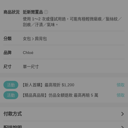
Chloé
女包
商品狀態與細節
商品狀況
近新閒置品
使用 1～2 次或僅試用過，可能有極輕微磨痕／髮絲紋／
刮痕／汙漬／氣味。
近新閒置品
Chloé
女包
分類資訊
分類
女包
肩背包
女包
/
肩背包
推薦
Chloé
Chloé
精品
推薦清單
女包
品牌介紹
品牌
Chloé
尺寸
單一尺寸
活動
【新人首購】最高現折 $1,200
領取
活動
【精品真品險】仿品全額退款 最高再賠 5 萬
領取
付款方式
配送說明