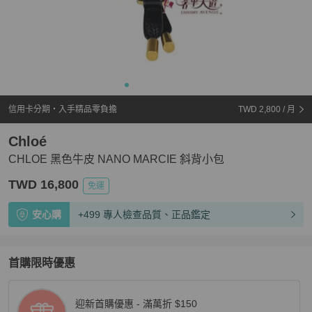
信用卡分期・入手精品零負擔
TWD 2,800
/ 月
Chloé
CHLOE 黑色牛皮 NANO MARCIE 斜背小包
TWD 16,800
免運
安心購
+499 專人檢查品質、正品鑑定
首購限時優惠
迎新首購優惠 - 滿萬折 $150