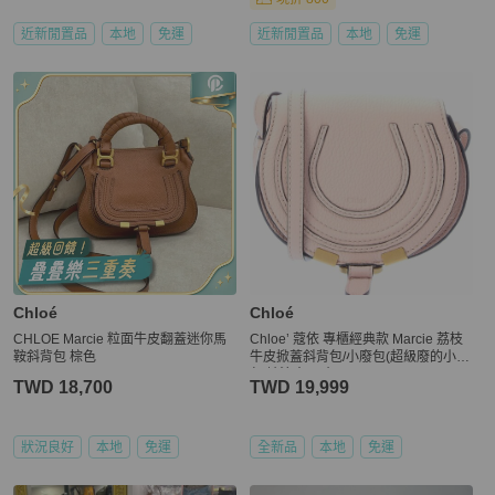
近新閒置品
本地
免運
近新閒置品
本地
免運
Chloé
Chloé
CHLOE Marcie 粒面牛皮翻蓋迷你馬
Chloe’ 蔻依 專櫃經典款 Marcie 荔枝
鞍斜背包 棕色
牛皮掀蓋斜背包/小廢包(超級廢的小廢
包 請注意尺寸)
TWD 18,700
TWD 19,999
狀況良好
本地
免運
全新品
本地
免運