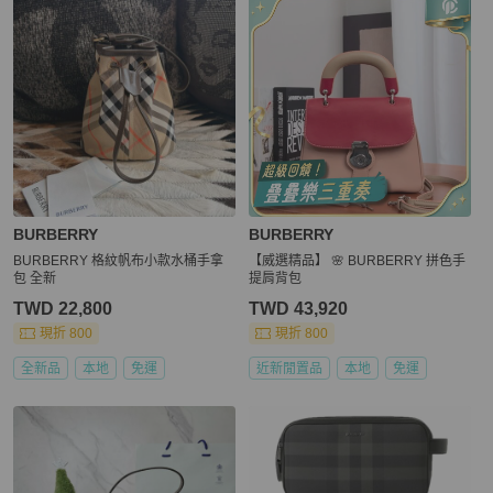
BURBERRY
BURBERRY
BURBERRY 格紋帆布小款水桶手拿
【威選精品】 🌸 BURBERRY 拼色手
包 全新
提肩背包
TWD 22,800
TWD 43,920
現折 800
現折 800
全新品
本地
免運
近新閒置品
本地
免運