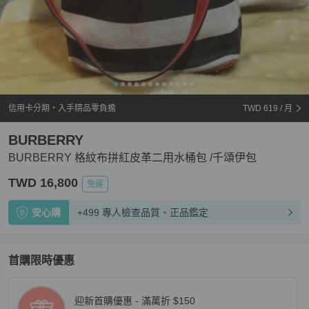
信用卡分期・入手精品零負擔
TWD 619
/ 月
BURBERRY
BURBERRY 格紋布拼紅皮革二用水桶包 /千頌伊包
TWD 16,800
免運
安心購
+499 專人檢查品質、正品鑑定
首購限時優惠
迎新首購優惠 - 滿萬折 $150