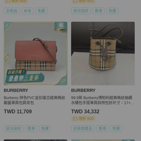
現折 800
現折 800
全新品
本地
免運
狀況良好
香港
免運
BURBERRY
BURBERRY
Burberry 拼色PVC金扣復古經典格紋
99.9新 Burberry博柏利經典格紋抽繩
翻蓋單肩包肩背包
水桶包手提單肩斜挎包好尺寸：17×1
8×10cm。
TWD 11,709
TWD 34,332
現折 800
狀況良好
香港
免運
近新閒置品
香港
免運