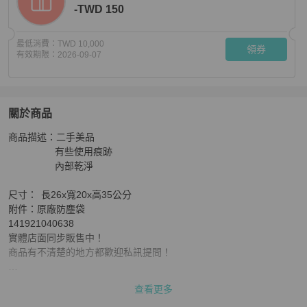
-TWD 150
最低消費：
TWD 10,000
領券
有效期限：
2026-09-07
關於商品
關於
商品描述：二手美品

BURBERRY 格紋布拼紅皮革二用水桶包 /千頌伊包
商品
                 有些使用痕跡

                 內部乾淨

尺寸：	長26x寬20x高35公分

附件：原廠防塵袋 

141921040638

實體店面同步販售中！

商品有不清楚的地方都歡迎私訊提問！

#BURBERRY #千頌伊 #水桶包 #二用包 #格紋
查看更多