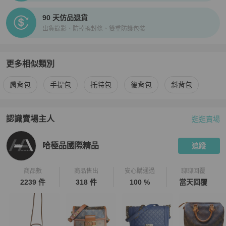
90 天仿品退貨
出貨錄影、防掉換封條、雙重防護包裝
更多相似類別
更多
BURBERRY
女包
相似商品推薦
肩背包
手提包
托特包
後背包
斜背包
認識賣場主人
逛逛賣場
PopChill 拍拍圈嚴選賣家
哈極品國際精品
介紹
哈極品國際精品
追蹤
商品數
商品售出
安心購通過
聊聊回覆
2239 件
318 件
100 %
當天回覆