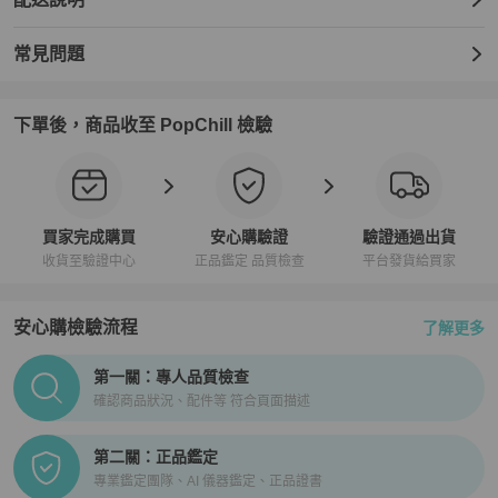
常見問題
下單後，商品收至 PopChill 檢驗
買家完成購買
安心購驗證
驗證通過出貨
收貨至驗證中心
正品鑑定 品質檢查
平台發貨給買家
安心購檢驗流程
了解更多
PopChill拍拍圈正品驗證、安心購檢驗流程介紹
第一關：專人品質檢查
確認商品狀況、配件等 符合頁面描述
第二關：正品鑑定
專業鑑定團隊、AI 儀器鑑定、正品證書