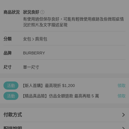
BURBERRY
女包
商品狀態與細節
商品狀況
狀況良好
有使用過但保存良好，可能有輕微使用痕跡及些微瑕疵情
況於照片及文字描述呈現
狀況良好
BURBERRY
女包
分類資訊
分類
女包
肩背包
女包
/
肩背包
推薦
BURBERRY
BURBERRY
精品
推薦清單
女包
品牌介紹
品牌
BURBERRY
尺寸
單一尺寸
活動
【新人首購】最高現折 $1,200
領取
活動
【精品真品險】仿品全額退款 最高再賠 5 萬
領取
付款方式
配送說明