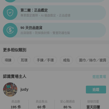
第二關：正品鑑定
專業鑑定團隊、AI 儀器鑑定、正品證書
90 天仿品退貨
出貨錄影、防掉換封條、雙重防護包裝
更多相似類別
更多
女士配件
相似商品推薦
項鍊
耳環
手鍊／手環
戒指
圍巾／絲巾／披肩
認識賣場主人
逛逛賣場
PopChill 拍拍圈嚴選賣家
judy
介紹
judy
追蹤
商品數
商品售出
安心購通過
聊聊回覆
195 件
60 件
80 %
當天回覆