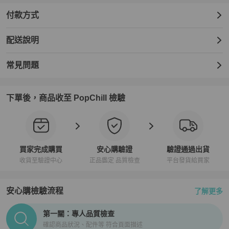
付款方式
配送說明
常見問題
下單後，商品收至 PopChill 檢驗
買家完成購買
安心購驗證
驗證通過出貨
收貨至驗證中心
正品鑑定 品質檢查
平台發貨給買家
安心購檢驗流程
了解更多
PopChill拍拍圈正品驗證、安心購檢驗流程介紹
第一關：專人品質檢查
確認商品狀況、配件等 符合頁面描述