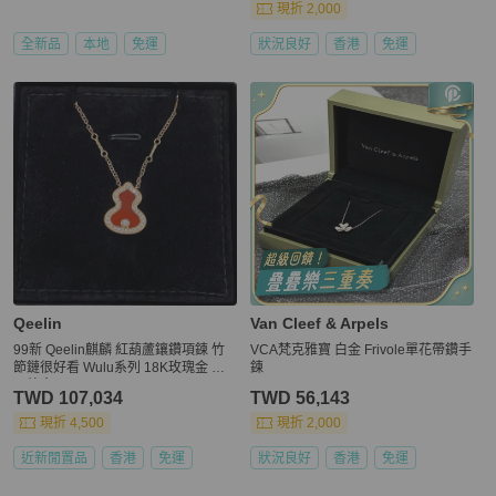
現折 2,000
全新品
本地
免運
狀況良好
香港
免運
Qeelin
Van Cleef & Arpels
99新 Qeelin麒麟 紅葫蘆鑲鑽項鍊 竹
VCA梵克雅寶 白金 Frivole單花帶鑽手
節鏈很好看 Wulu系列 18K玫瑰金 有
鍊
內外盒
TWD 107,034
TWD 56,143
現折 4,500
現折 2,000
近新閒置品
香港
免運
狀況良好
香港
免運