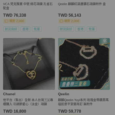
VCA 梵克雅寶 中號 綠花項鍊 孔雀石
Qeelin 麒麟紅葫蘆鑽石項鍊附件 盒
配盒
TWD 76,338
TWD 56,143
現折 2,000
現折 2,000
狀況良好
香港
免運
狀況良好
香港
免運
Chanel
Qeelin
他平台（售出）全新 本人台灣🇹🇼專
麒麟Qeelin Yuyi系列 玫瑰金帶鑽黑瑪
櫃購入 🉑調節愛心（淡金）項鍊
瑙如意平安鎖耳釘 無附件
TWD 16,800
TWD 59,778