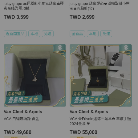
juicy grape 幸運粉紅小馬🦄琺瑯幸運
juicy grape 琺瑯愛心❤️滿鑽聖誕小熊
彩蛋鑰匙圈項鍊
🐻🎄☃️胸針(金)
TWD 3,599
TWD 2,699
近新閒置品
本地
免運
全新品
本地
免運
Van Cleef & Arpels
Van Cleef & Arpels
VCA 白蝴蝶項鍊 黃金
VCA 💎Frivole迷你三葉草☘️ 單鑽手鏈
2024全套 💗
TWD 49,680
TWD 55,000