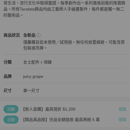
常生活、流行文化中取得靈感，每季創作出一系列風格前衛的珠寶飾
品。所有Taratata飾品均由工藝師人手繪畫製作，每件都是獨一無二
的藝術品。
女士配件
商品狀態與細節
商品狀況
全新品
僅離櫃且從未使用／試用過。無任何放置痕跡，可能含原
包裝或吊牌。
全新品
女士配件
分類資訊
分類
女士配件
項鍊
女士配件
/
項鍊
推薦
精品
女士配件
品牌介紹
品牌
juicy grape
尺寸
單一尺寸
活動
【新人首購】最高現折 $1,200
領取
活動
【精品真品險】仿品全額退款 最高再賠 5 萬
領取