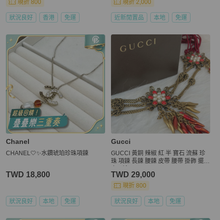
現折 800
現折 2,000
狀況良好
香港
免運
近新閒置品
本地
免運
Chanel
Gucci
CHANEL🤍✨水鑽琥珀珍珠項鍊
GUCCI 黃銅 辣椒 紅 半 寶石 流蘇 珍
珠 項鍊 長鍊 腰鍊 皮帶 腰帶 掛飾 擺件
多用途
TWD 18,800
TWD 29,000
現折 800
狀況良好
本地
免運
狀況良好
本地
免運