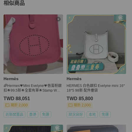
相似商品
更多相似
Hermès
女包
推薦精品
Hermès
Hermès
🌈Hermes💗Mini Evelyne💗唇膏粉銀
HERMES 白色銀扣 Evelyne mini 16*
扣🌟99.5新🌟全套有單🌟Stamp W🌟T
18*5 98新 配件塵袋
C皮🌟
TWD 88,051
TWD 85,800
現折 2,000
現折 2,000
近新閒置品
香港
免運
狀況良好
本地
免運