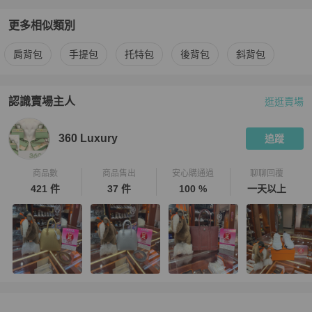
更多相似類別
更多
Hermès
女包
相似商品推薦
肩背包
手提包
托特包
後背包
斜背包
認識賣場主人
逛逛賣場
PopChill 拍拍圈嚴選賣家
360 Luxury
介紹
360 Luxury
追蹤
商品數
商品售出
安心購通過
聊聊回覆
421 件
37 件
100 %
一天以上