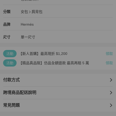
全新品
Hermès
女包
分類資訊
分類
女包
肩背包
女包
/
肩背包
推薦
Hermès
Hermès
精品
推薦清單
女包
品牌介紹
品牌
Hermès
尺寸
單一尺寸
活動
【新人首購】最高現折 $1,200
領取
活動
【精品真品險】仿品全額退款 最高再賠 5 萬
領取
付款方式
跨境商品配送說明
常見問題