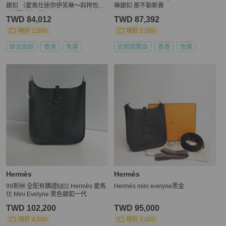
銀扣 （愛馬仕迷你伊芙琳～斜挎包）
琳銀扣 那不勒斯黃
⚡️快閃活動⚡️購買指定商品，可於本人
TWD 84,012
TWD 87,392
賣場內獲得LV錢包其中一款當作贈品
🎁「先到先得」
現折 2,000
現折 2,000
狀況良好
香港
免運
近新閒置品
香港
免運
Hermès
Hermès
99新🆕 全配有購證🙌🏻 Hermès 愛馬
Hermès mini evelyne黑金
仕 Mini Evelyne 黑色銀釦一代
TWD 102,200
TWD 95,000
現折 4,500
現折 2,000