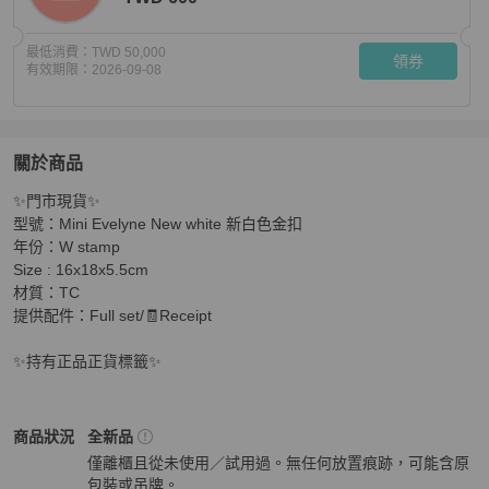
最低消費：
TWD 50,000
領券
有效期限：
2026-09-08
關於商品
關於
✨️門市現貨✨

✨持有正品正貨標籤公司✨Mini Evelyne New white 新
型號：Mini Evelyne New white 新白色金扣

年份：W stamp 

Size : 16x18x5.5cm

材質：TC

提供配件：Full set/🧾Receipt 

✨持有正品正貨標籤✨
Hermès
女包
商品狀態與細節
商品狀況
全新品
僅離櫃且從未使用／試用過。無任何放置痕跡，可能含原
包裝或吊牌。