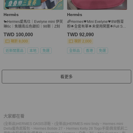
Hermès
Hermès
🐎Hermes愛馬仕｜Evelyne mini 伊芙
🌈Hermes💗Mini Evelyne💗8W唇膏
琳6c｜焦糖南瓜色銀扣｜98新｜Z刻
粉🌟全套有單🌟未使用閑置🌟Full Set
🌟編織帶🌟
TWD 100,000
TWD 92,090
現折 8,000
現折 2,000
近新閒置品
本地
免運
全新品
香港
免運
看更多
大家都在看
(全新品)HERMES OASIS涼鞋
、
(全新品)HERMES mini lindy
、
Hermes mini
Della藍色屁股包
、
Hermes Bolide 27
、
Hermes Kelly 28 Togo手提/肩背凱莉二