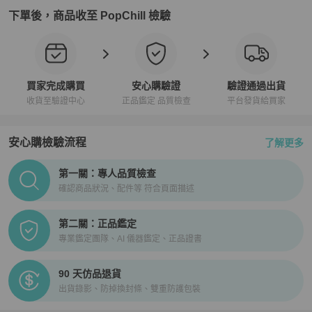
下單後，商品收至 PopChill 檢驗
買家完成購買
安心購驗證
驗證通過出貨
收貨至驗證中心
正品鑑定 品質檢查
平台發貨給買家
安心購檢驗流程
了解更多
PopChill拍拍圈正品驗證、安心購檢驗流程介紹
第一關：專人品質檢查
確認商品狀況、配件等 符合頁面描述
第二關：正品鑑定
專業鑑定團隊、AI 儀器鑑定、正品證書
90 天仿品退貨
出貨錄影、防掉換封條、雙重防護包裝