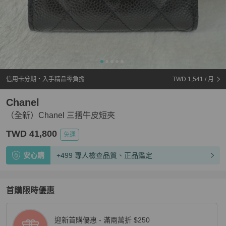
信用卡分期・入手精品零負擔
TWD 1,541
/ 月
Chanel
（全新）Chanel 三摺牛皮短夾
TWD 41,800
免運
安心購
+499 專人檢查品質、正品鑑定
首購限時優惠
迎新首購優惠 - 滿兩萬折 $250