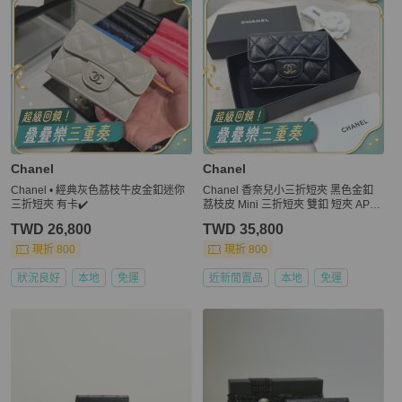
Chanel
Chanel
Chanel • 經典灰色荔枝牛皮金釦迷你
Chanel 香奈兒小三折短夾 黑色金釦
三折短夾 有卡✔️
荔枝皮 Mini 三折短夾 雙釦 短夾 AP02
30
TWD 26,800
TWD 35,800
現折 800
現折 800
狀況良好
本地
免運
近新閒置品
本地
免運