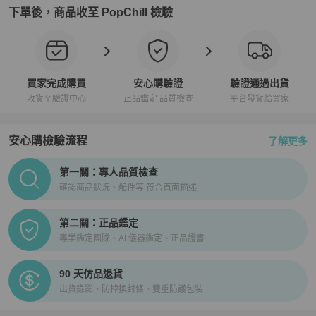
下單後，商品收至 PopChill 檢驗
買家完成購買
安心購驗證
驗證通過出貨
收貨至驗證中心
正品鑑定 品質檢查
平台發貨給買家
安心購檢驗流程
了解更多
PopChill拍拍圈正品驗證、安心購檢驗流程介紹
第一關：專人品質檢查
確認商品狀況、配件等 符合頁面描述
第二關：正品鑑定
專業鑑定團隊、AI 儀器鑑定、正品證書
90 天仿品退貨
出貨錄影、防掉換封條、雙重防護包裝