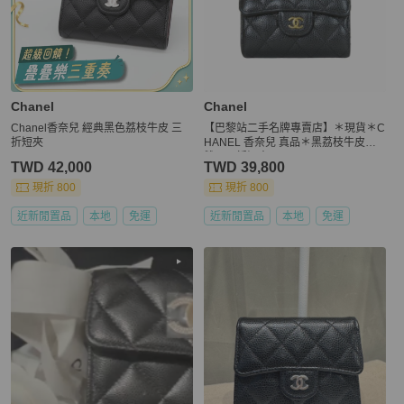
Chanel
Chanel
Chanel香奈兒 經典黑色荔枝牛皮 三
【巴黎站二手名牌專賣店】＊現貨＊C
折短夾
HANEL 香奈兒 真品＊黑荔枝牛皮金
雙C 三折短夾
TWD 42,000
TWD 39,800
現折 800
現折 800
近新閒置品
本地
免運
近新閒置品
本地
免運