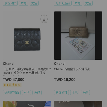
狀況良好
本地
免運
近新閒置品
本地
免運
Chanel
Chanel
【巴黎站二手名牌專賣店】＊現貨＊C
Chanel 古銅金牛皮拉鍊長夾
HANEL 香奈兒 真品＊黑荔枝牛皮金
雙C 三折短夾
TWD 47,800
TWD 16,200
現折 800
近新閒置品
本地
免運
狀況尚可
本地
免運