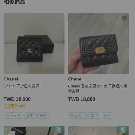
相似商品
更多相似
Chanel
女士錢包 / 小皮件
推薦精品
Chanel
Chanel
Chanel 三折短夾 銀扣
Chanel 香奈兒 荔枝牛皮 三折短夾 黑
霧金釦
TWD 30,000
TWD 18,880
現折 800
狀況良好
本地
免運
狀況尚可
本地
免運