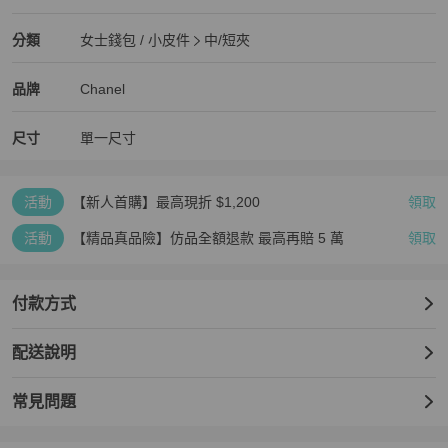
全新品
Chanel
女士錢包 / 小皮件
分類資訊
分類
女士錢包 / 小皮件
中/短夾
女士錢包 / 小皮件
/
中/短夾
推薦
Chanel
Chanel
精品
推薦清單
女士錢包 / 小皮件
品牌介紹
品牌
Chanel
尺寸
單一尺寸
活動
【新人首購】最高現折 $1,200
領取
活動
【精品真品險】仿品全額退款 最高再賠 5 萬
領取
付款方式
配送說明
常見問題