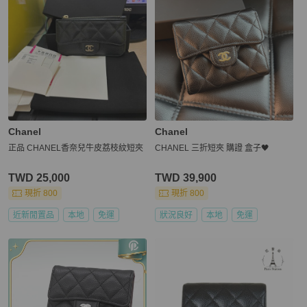
Chanel
Chanel
正品 CHANEL香奈兒牛皮荔枝紋短夾
CHANEL 三折短夾 購證 盒子🖤
TWD 25,000
TWD 39,900
現折 800
現折 800
近新閒置品
本地
免運
狀況良好
本地
免運