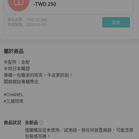
-TWD 250
最低消費：
TWD 20,000
領券
有效期限：
2026-09-06
關於商品
關於
🌸配件：全配

（全新）Chanel 三摺牛皮短夾
商品詳情與購買須知
🌸附日本購證

專櫃一包難求的短夾，牛皮更防刮！

闆娘親自專櫃帶出

#CHANEL

#三摺短夾
Chanel
女士錢包 / 小皮件
商品狀態與細節
商品狀況
全新品
僅離櫃且從未使用／試用過。無任何放置痕跡，可能含原
包裝或吊牌。