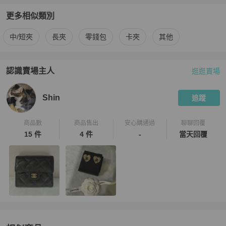
更多相似類別
更多
Chanel
女士錢包 / 小皮件
相似商品推薦
中/短夾
長夾
零錢包
卡夾
其他
認識賣場主人
逛逛賣場
PopChill 拍拍圈嚴選賣家
Shin
介紹
Shin
追蹤
商品數
商品售出
安心購通過
聊聊回覆
15 件
4 件
-
當天回覆