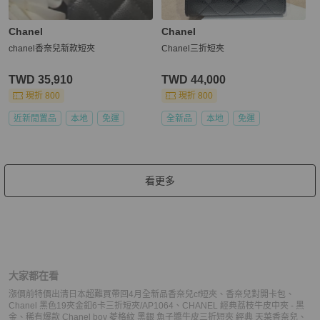
Chanel
Chanel
chanel香奈兒新款短夾
Chanel三折短夾
TWD 35,910
TWD 44,000
現折 800
現折 800
近新閒置品
本地
免運
全新品
本地
免運
看更多
大家都在看
漲價前特價出清日本超難買帶回4月全新品香奈兒cf短夾
、
香奈兒對開卡包
、
Chanel 黑色19夾金釦6卡三折短夾/AP1064
、
CHANEL 經典荔枝牛皮中夾 - 黑
金
、
稀有爆款 Chanel boy 菱格紋 黑銀 魚子醬牛皮三折短夾 經典 天菜
香奈兒
、