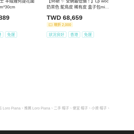
a 女士 羊絨幾何提花圍
【98新 ✨ 全網最低價！】Lp woc
m*30cm
奶茶色 鴕鳥皮 稀有皮 盒子包mini
斜挎包 （下單前先詢問庫存❗️）
889
TWD 68,659
現折 2,000
港
免運
狀況良好
香港
免運
 Loro Piana
、
推薦 Loro Piana
、
二手 帽子
、
便宜 帽子
、
小資 帽子
、