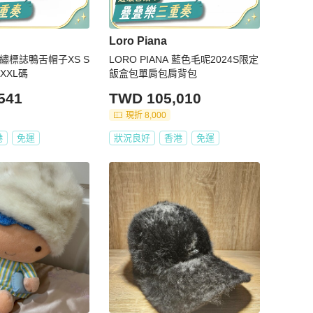
Loro Piana
a 刺繡標誌鴨舌帽子XS S
LORO PIANA 藍色毛呢2024S限定
XXXL碼
飯盒包單肩包肩背包
541
TWD 105,010
現折 8,000
港
免運
狀況良好
香港
免運