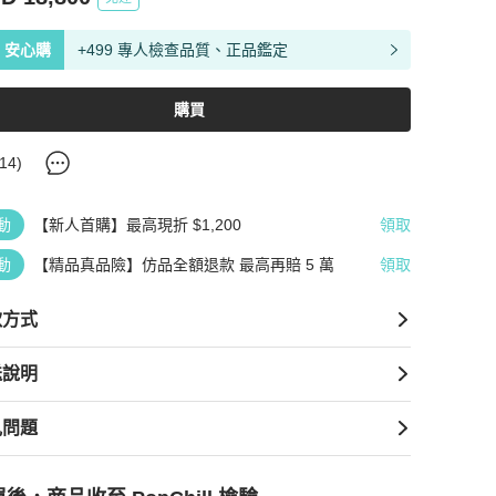
安心購
+499 專人檢查品質、正品鑑定
購買
14
)
動
【新人首購】最高現折 $1,200
領取
動
【精品真品險】仿品全額退款 最高再賠 5 萬
領取
款方式
送說明
見問題