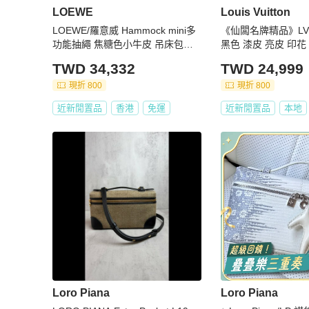
LOEWE
Louis Vuitton
LOEWE/羅意威 Hammock mini多
《仙闆名牌精品》LV R
功能抽繩 焦糖色小牛皮 吊床包手
黑色 漆皮 亮皮 印花
提單肩斜
遮陽帽 休閒帽 帽子
TWD 34,332
TWD 24,999
現折 800
現折 800
近新閒置品
香港
免運
近新閒置品
本地
Loro Piana
Loro Piana