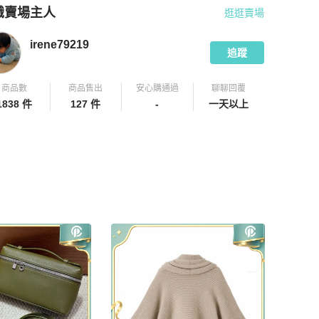
識賣場主人
逛逛賣場
pChill 拍拍圈嚴選賣家
irene79219
介紹
irene79219
追蹤
商品數
商品售出
安心購通過
聊聊回覆
1838 件
127 件
-
一天以上