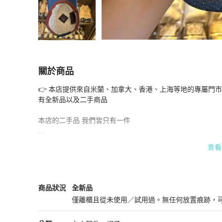
關於商品
關於
👉 本店提供來自米蘭、加拿大、香港、上海等地的專屬門市/
LoroPiana帽子 全新有塵袋
商品詳情與購買須知
有全新品以及二手商品

本店的二手品 我們皆只有一件

建議您如果喜歡的話請盡快下單,我們會立即為你處理訂單,感
查看
Loro Piana
女士配件
商品狀態與細節
商品狀況
全新品
僅離櫃且從未使用／試用過。無任何放置痕跡，
全新品