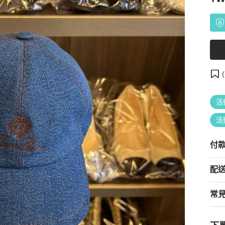
(
活
活
付
配
常