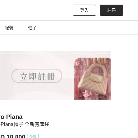
登入
註冊
服裝
鞋子
ro Piana
roPiana帽子 全新有塵袋
D 18,800
免運