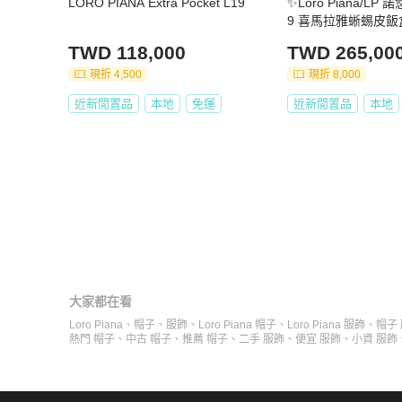
LORO PIANA Extra Pocket L19
✨Loro Piana/LP
9 喜馬拉雅蜥蜴皮飯
新
TWD 118,000
TWD 265,00
現折 4,500
現折 8,000
近新閒置品
本地
免運
近新閒置品
本地
大家都在看
Loro Piana
、
帽子
、
服飾
、
Loro Piana 帽子
、
Loro Piana 服飾
、
帽子
熱門 帽子
、
中古 帽子
、
推薦 帽子
、
二手 服飾
、
便宜 服飾
、
小資 服飾