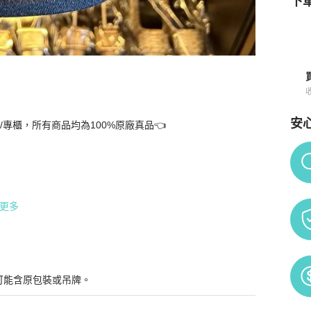
下單
安
專櫃，所有商品均為100%原廠真品👈

Po
謝您對我們的理解與支持🙏
更多
可能含原包裝或吊牌。