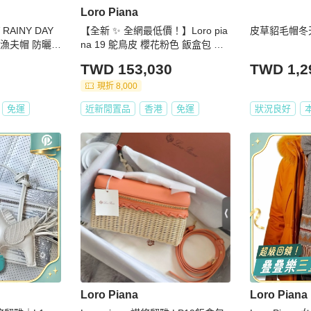
Loro Piana
AINY DAY
【全新 ✨ 全網最低價！】Loro pia
皮草貂毛帽冬
 漁夫帽 防曬帽
na 19 鴕鳥皮 櫻花粉色 飯盒包 斜
挎包（下單前先詢問庫存❗️）
TWD 153,030
TWD 1,2
現折 8,000
免運
近新閒置品
香港
免運
狀況良好
Loro Piana
Loro Piana