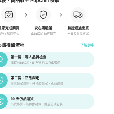
後，商品收至 PopChill 檢驗
買家完成購買
安心購驗證
驗證通過出貨
收貨至驗證中心
正品鑑定 品質檢查
平台發貨給買家
心購檢驗流程
了解更多
pChill拍拍圈正品驗證、安心購檢驗流程介紹
第一關：專人品質檢查
確認商品狀況、配件等 符合頁面描述
第二關：正品鑑定
專業鑑定團隊、AI 儀器鑑定、正品證書
90 天仿品退貨
出貨錄影、防掉換封條、雙重防護包裝