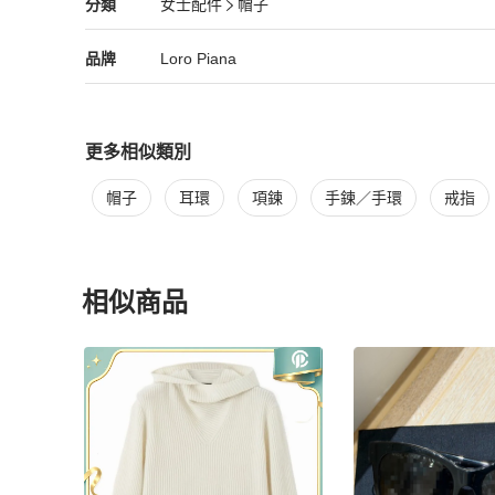
Loro Piana
女士配件
分類資訊
分類
女士配件
帽子
女士配件
/
帽子
推薦
Loro Piana
Loro Piana
精品
推薦清單
女士配件
品牌介紹
品牌
Loro Piana
更多相似類別
更多
Loro Piana
女士配件
相似商品推薦
帽子
耳環
項鍊
手鍊／手環
戒指
相似商品
更多相似
Loro Piana
女士配件
推薦精品