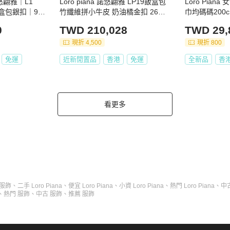
 諾悠翩雅｜L1
Loro piana 諾悠翩雅 LP19飯盒包
Loro Pian
盒包銀扣｜98
竹纖維拼小牛皮 奶油橘金扣 26年
巾均碼碼200c
購入大全套竹編包
0
TWD 210,028
TWD 29,
現折 4,500
現折 800
免運
近新閒置品
香港
免運
全新品
香
看更多
 服飾
、
二手 Loro Piana
、
便宜 Loro Piana
、
小資 Loro Piana
、
熱門 Loro Piana
、
中古
、
熱門 服飾
、
中古 服飾
、
推薦 服飾