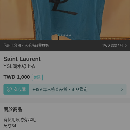
信用卡分期・入手精品零負擔
TWD 333
/ 月
Saint Laurent
YSL湖水綠上衣
TWD 1,000
免運
安心購
+499 專人檢查品質、正品鑑定
關於商品
關於
有使用痕跡有起毛

YSL湖水綠上衣
商品詳情與購買須知
尺寸34
