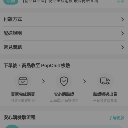
活動
【精品真品險】仿品全額退款 最高再賠 5 萬
領取
付款方式
配送說明
常見問題
下單後，商品收至 PopChill 檢驗
買家完成購買
安心購驗證
驗證通過出貨
收貨至驗證中心
正品鑑定 品質檢查
平台發貨給買家
安心購檢驗流程
了解更多
PopChill拍拍圈正品驗證、安心購檢驗流程介紹