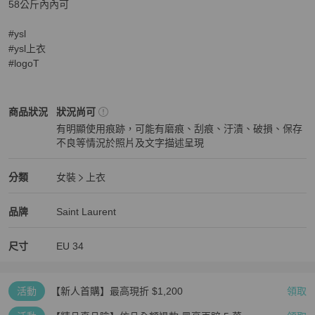
58公斤內內可

#ysl

#ysl上衣

#logoT
Saint Laurent
女裝
商品狀態與細節
商品狀況
狀況尚可
有明顯使用痕跡，可能有磨痕、刮痕、汙漬、破損、保存
不良等情況於照片及文字描述呈現
狀況尚可
Saint Laurent
女裝
分類資訊
分類
女裝
上衣
女裝
/
上衣
推薦
Saint Laurent
Saint Laurent
精品
推薦清單
女裝
品牌介紹
品牌
Saint Laurent
尺寸
EU
34
活動
【新人首購】最高現折 $1,200
領取