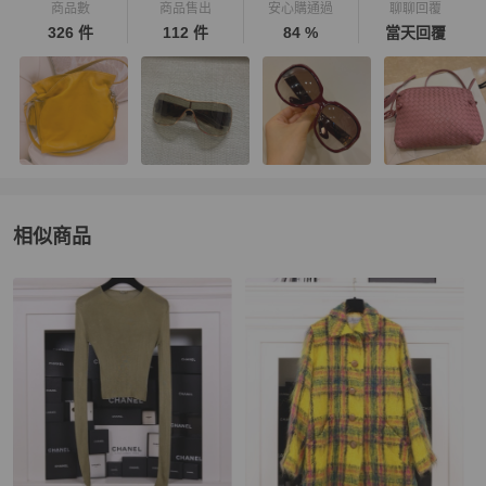
商品數
商品售出
安心購通過
聊聊回覆
326 件
112 件
84 %
當天回覆
相似商品
更多相似
Saint Laurent
女裝
推薦精品