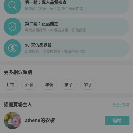
第一關：專人品質檢查
確認商品狀況、配件等 符合頁面描述
第二關：正品鑑定
專業鑑定團隊、AI 儀器鑑定、正品證書
90 天仿品退貨
出貨錄影、防掉換封條、雙重防護包裝
更多相似類別
更多
Saint Laurent
女裝
相似商品推薦
上衣
外套
洋裝
裙子
褲子
認識賣場主人
逛逛賣場
PopChill 拍拍圈嚴選賣家
athene的衣櫥
介紹
athene的衣櫥
追蹤