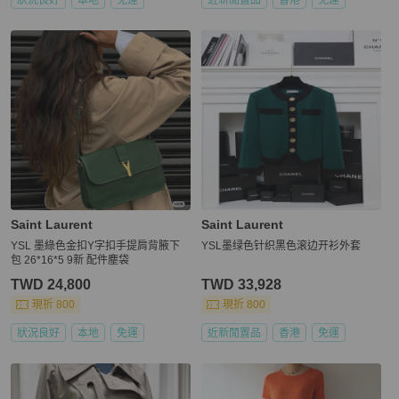
Saint Laurent
Saint Laurent
YSL 墨綠色金扣Y字扣手提肩背腋下
YSL墨绿色针织黑色滚边开衫外套
包 26*16*5 9新 配件塵袋
TWD 24,800
TWD 33,928
現折 800
現折 800
狀況良好
本地
免運
近新閒置品
香港
免運