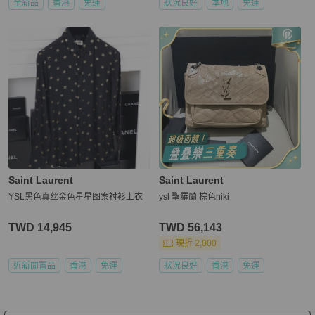
全新品
香港
免運
狀況良好
本地
免運
Saint Laurent
Saint Laurent
YSL黑色真丝金色星星图案衬衫上衣
ysl 聖羅蘭 棕色niki
TWD 14,945
TWD 56,143
現折 2,000
近新閒置品
香港
免運
狀況良好
香港
免運