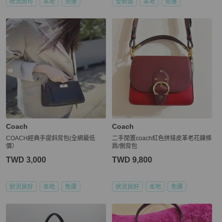
狀況尚可
本地
免運
全新品
本地
免運
Coach
Coach
COACH經典手提斜背包(全網最低
二手閒置coach紅色拼接皮革老花鍊條
價）
肩/側背包
TWD 3,000
TWD 9,800
狀況良好
本地
免運
狀況良好
本地
免運