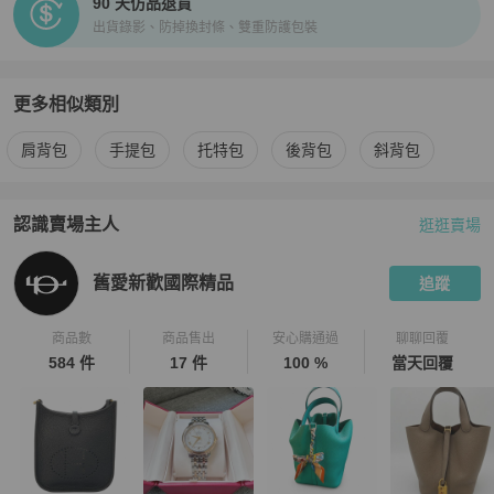
90 天仿品退貨
出貨錄影、防掉換封條、雙重防護包裝
更多相似類別
更多
Coach
女包
相似商品推薦
肩背包
手提包
托特包
後背包
斜背包
認識賣場主人
逛逛賣場
PopChill 拍拍圈嚴選賣家
舊愛新歡國際精品
介紹
舊愛新歡國際精品
追蹤
商品數
商品售出
安心購通過
聊聊回覆
584 件
17 件
100 %
當天回覆