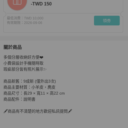
-TWD 150
最低消費：
TWD 10,000
領券
有效期限：
2026-09-06
關於商品
關於
多個分層收納好方便❤️

【舊愛新歡】COACH黑色仕女肩背兩用包
商品詳情與購
小費袋設計手機隨時取

瑕疵部分皆有照片展示✨

商品新舊：9成新 (僅外出3次)

商品主要材質：小羊皮，麂皮

商品尺寸：長29 × 寬11 × 高22 cm 

商品配件：說明書

🖋️商品有不清楚的地方歡迎私訊提問🖋️