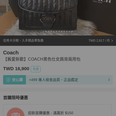
信用卡分期・入手精品零負擔
TWD 2,817
/ 月
Coach
【舊愛新歡】COACH黑色仕女肩背兩用包
TWD 16,900
免運
安心購
+499 專人檢查品質、正品鑑定
首購限時優惠
迎新首購優惠 - 滿萬折 $150