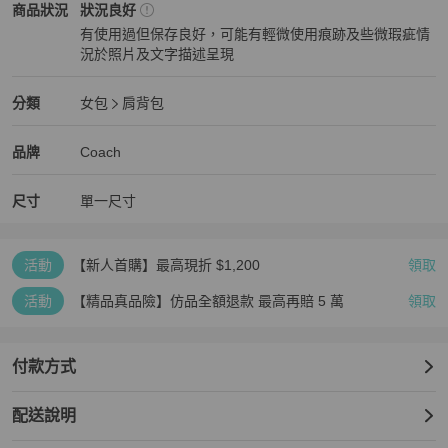
Coach
女包
商品狀態與細節
商品狀況
狀況良好
有使用過但保存良好，可能有輕微使用痕跡及些微瑕疵情
況於照片及文字描述呈現
狀況良好
Coach
女包
分類資訊
分類
女包
肩背包
女包
/
肩背包
推薦
Coach
Coach
精品
推薦清單
女包
品牌介紹
品牌
Coach
尺寸
單一尺寸
活動
【新人首購】最高現折 $1,200
領取
活動
【精品真品險】仿品全額退款 最高再賠 5 萬
領取
付款方式
配送說明