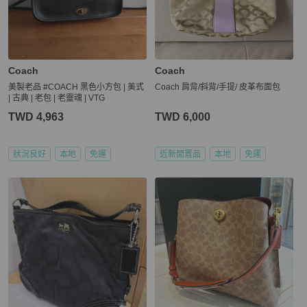
Coach
Coach
美製老品 #COACH 黑色小方包 | 美式
Coach 肩背/斜背/手提/ 皮革布面包
| 古典 | 老包 | 老靈魂 | VTG
TWD 4,963
TWD 6,000
狀況良好
本地
免運
近新閒置品
本地
免運