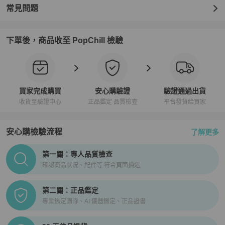
常見問題
下單後，商品收至 PopChill 檢驗
買家完成購買
安心購驗證
驗證通過出貨
收貨至驗證中心
正品鑑定 品質檢查
平台發貨給買家
安心購檢驗流程
了解更多
PopChill拍拍圈正品驗證、安心購檢驗流程介紹
第一關：專人品質檢查
確認商品狀況、配件等 符合頁面描述
第二關：正品鑑定
專業鑑定團隊、AI 儀器鑑定、正品證書