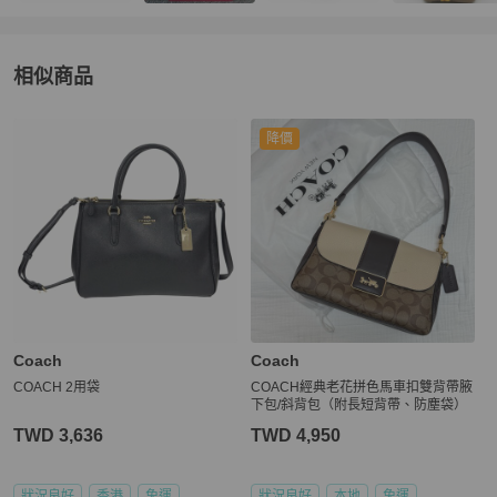
相似商品
更多相似
Coach
女包
推薦精品
降價
Coach
Coach
COACH 2用袋
COACH經典老花拼色馬車扣雙背帶腋
下包/斜背包（附長短背帶、防塵袋）
TWD 3,636
TWD 4,950
狀況良好
香港
免運
狀況良好
本地
免運