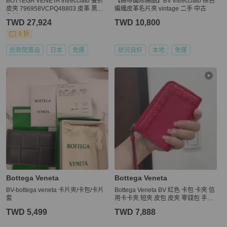
BOTTEGA VENETA Intrecciato 雙折
【赫蒂國際精品】BV Intrecciato 棕色
皮夾 796958VCPQ48803 皮革 黑色
編織皮革名片夾 vintage 二手 中古
全新 男士
TWD 27,924
TWD 10,800
9 折
近新閒置品
日本
免運
狀況良好
本地
免運
Bottega Veneta
Bottega Veneta
BV-bottega veneta 卡片夾/卡包/卡片
Bottega Veneta BV 紅色 卡包 卡夾 信
套
用卡卡夾 短夾 皮包 皮夾 零錢包 手拿
包
TWD 5,499
TWD 7,888