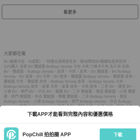
看更多
大家都在看
BV 編織卡包 （9成新）
、
特價出清現貨在台，歐洲帶回BV編織包皮夾短夾
、
5/25購入 全新 BV 寶緹嘉 Bottega Veneta 卡包 卡夾 六格卡片夾 名片夾 灰色
BV
、
寶緹嘉
、
Bottega Veneta
、
皮革
、
卡夾
、
皮夾
、
BV 寶緹嘉
、
BV Bottega
Veneta
、
BV 皮革
、
BV 卡夾
、
BV 皮夾
、
寶緹嘉 Bottega Veneta
、
寶緹嘉 皮革
、
寶緹嘉 卡夾
、
寶緹嘉 皮夾
、
Bottega Veneta 皮革
、
Bottega Veneta 卡夾
、
Bottega Veneta 皮夾
、
皮革 卡夾
、
皮革 皮夾
、
卡夾 皮夾
、
二手 BV
、
便宜 BV
、
小資 BV
、
熱門 BV
、
中古 BV
、
推薦 BV
、
二手 寶緹嘉
、
便宜 寶緹嘉
、
小資 寶緹
嘉
、
熱門 寶緹嘉
、
中古 寶緹嘉
、
推薦 寶緹嘉
、
二手 Bottega Veneta
、
便宜
Bottega Veneta
、
小資 Bottega Veneta
、
熱門 Bottega Veneta
、
中古 Bottega
Veneta
、
推薦 Bottega Veneta
、
二手 卡夾
、
便宜 卡夾
、
小資 卡夾
、
熱門 卡夾
、
中古 卡夾
、
推薦 卡夾
、
二手 皮夾
、
便宜 皮夾
、
小資 皮夾
、
熱門 皮夾
、
中古 皮
下載APP才能看到完整內容和優惠價格
夾
、
推薦 皮夾
PopChill 拍拍圈 APP
下載