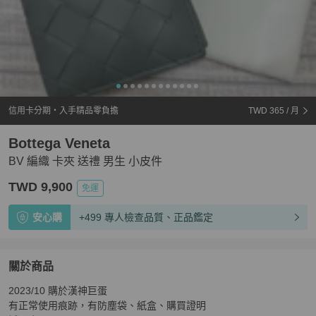
信用卡分期・入手精品零負擔
TWD 365
/ 月
Bottega Veneta
BV 編織 卡夾 送禮 男生 小皮件
TWD 9,900
免運
安心購
+499 專人檢查品質、正品鑑定
關於商品
關於
2023/10 購於漢神巨蛋

BV 編織 卡夾 送禮 男生 小皮件
商品詳情與購買須知
有正常使用痕跡，有防塵袋、紙盒、購買證明
