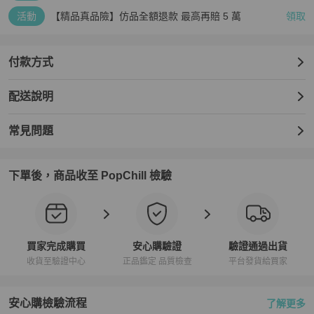
活動
【精品真品險】仿品全額退款 最高再賠 5 萬
領取
付款方式
配送說明
常見問題
下單後，商品收至 PopChill 檢驗
買家完成購買
安心購驗證
驗證通過出貨
收貨至驗證中心
正品鑑定 品質檢查
平台發貨給買家
安心購檢驗流程
了解更多