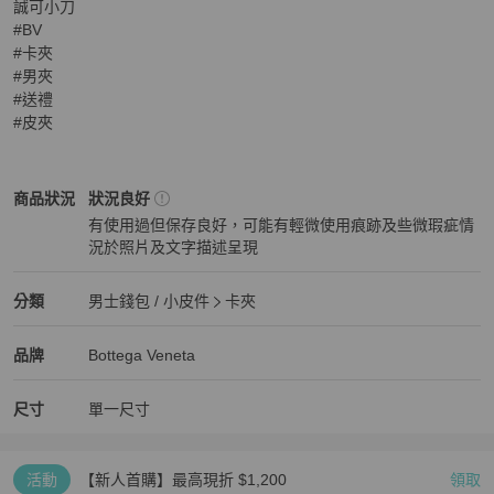
誠可小刀

#BV

#卡夾

#男夾

#送禮

#皮夾
Bottega Veneta
男士錢包 / 小皮件
商品狀態與細節
商品狀況
狀況良好
有使用過但保存良好，可能有輕微使用痕跡及些微瑕疵情
況於照片及文字描述呈現
狀況良好
Bottega Veneta
男士錢包 / 小皮件
分類資訊
分類
男士錢包 / 小皮件
卡夾
男士錢包 / 小皮件
/
卡夾
推薦
Bottega Veneta
Bottega Veneta
精品
推薦清單
男士錢包 / 小皮件
品牌介紹
品牌
Bottega Veneta
尺寸
單一尺寸
活動
【新人首購】最高現折 $1,200
領取