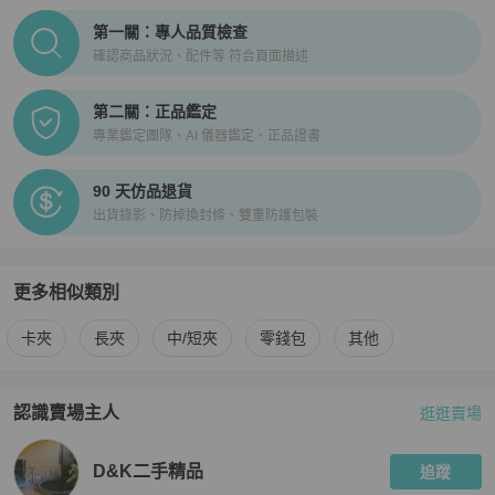
PopChill拍拍圈正品驗證、安心購檢驗流程介紹
第一關：專人品質檢查
確認商品狀況、配件等 符合頁面描述
第二關：正品鑑定
專業鑑定團隊、AI 儀器鑑定、正品證書
90 天仿品退貨
出貨錄影、防掉換封條、雙重防護包裝
更多相似類別
更多
Bottega Veneta
男士錢包 / 小皮件
相似商品推薦
卡夾
長夾
中/短夾
零錢包
其他
認識賣場主人
逛逛賣場
PopChill 拍拍圈嚴選賣家
D&K二手精品
介紹
D&K二手精品
追蹤