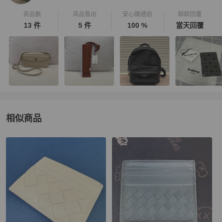
商品數
商品售出
安心購通過
聊聊回覆
13 件
5 件
100 %
當天回覆
相似商品
更多相似
Bottega Veneta
男士錢包 / 小皮件
推薦精品