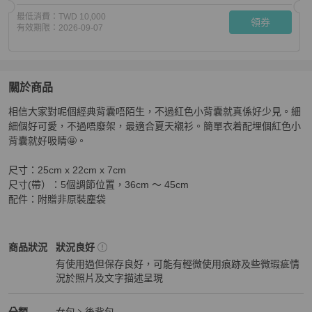
最低消費：
TWD 10,000
領券
有效期限：
2026-09-07
關於商品
關於
相信大家對呢個經典背囊唔陌生，不過紅色小背囊就真係好少見。細
Gucci 紅色竹節小背囊/小背包
商品詳情與購買須知
細個好可愛，不過唔廢架，最適合夏天襯衫。簡單衣着配埋個紅色小
背囊就好吸睛🤩。

尺寸：25cm x 22cm x 7cm

尺寸(帶）：5個調節位置，36cm ～ 45cm 

配件：附贈非原裝塵袋
Gucci
女包
商品狀態與細節
商品狀況
狀況良好
有使用過但保存良好，可能有輕微使用痕跡及些微瑕疵情
況於照片及文字描述呈現
狀況良好
Gucci
女包
分類資訊