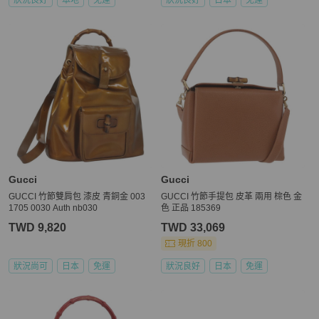
Gucci
Gucci
GUCCI 竹節雙肩包 漆皮 青銅金 003
GUCCI 竹節手提包 皮革 兩用 棕色 金
1705 0030 Auth nb030
色 正品 185369
TWD 9,820
TWD 33,069
現折 800
狀況尚可
日本
免運
狀況良好
日本
免運