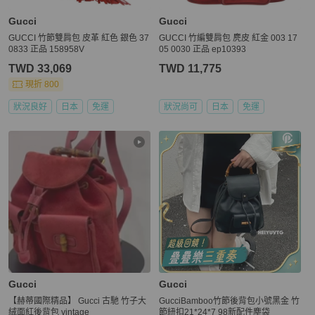
Gucci
Gucci
GUCCI 竹節雙肩包 皮革 紅色 銀色 37
GUCCI 竹編雙肩包 麂皮 紅金 003 17
0833 正品 158958V
05 0030 正品 ep10393
TWD 33,069
TWD 11,775
現折 800
狀況良好
日本
免運
狀況尚可
日本
免運
Gucci
Gucci
【赫蒂國際精品】 Gucci 古馳 竹子大
GucciBamboo竹節後背包小號黑金 竹
絨面紅後背包 vintage
節紐扣21*24*7 98新配件塵袋