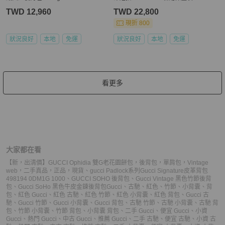
TWD 12,960
TWD 22,800
現折 800
狀況良好
本地
免運
狀況良好
本地
免運
看更多
大家都在看
【新，出清價】GUCCI Ophidia 雙G老花園餅包，後背包，單肩包，Vintage
web，二手真品，正品，現貨
、
gucci Padlock系列Gucci Signature皮革背包
498194 0DM1G 1000
、
GUCCI SOHO 後背包
、
Gucci Vintage 黑色竹節後背
包
、
Gucci SoHo 黑色牛皮金鍊後背包
Gucci
、
古馳
、
紅色
、
竹節
、
小背囊
、
背
包
、
紅色 Gucci
、
紅色 古馳
、
紅色 竹節
、
紅色 小背囊
、
紅色 背包
、
Gucci 古
馳
、
Gucci 竹節
、
Gucci 小背囊
、
Gucci 背包
、
古馳 竹節
、
古馳 小背囊
、
古馳 背
包
、
竹節 小背囊
、
竹節 背包
、
小背囊 背包
、
二手 Gucci
、
便宜 Gucci
、
小資
Gucci
、
熱門 Gucci
、
中古 Gucci
、
推薦 Gucci
、
二手 古馳
、
便宜 古馳
、
小資 古