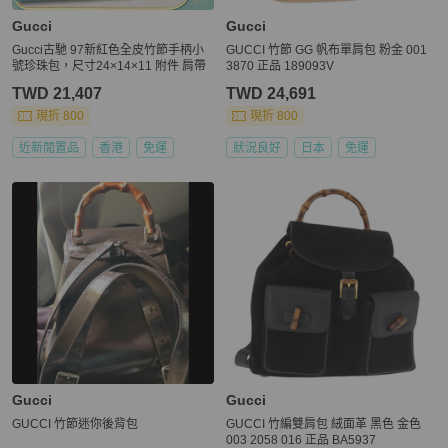
Gucci
Gucci
Gucci古馳 97新紅色全皮竹節手柄小
GUCCI 竹節 GG 帆布單肩包 粉金 001
號珍珠包，尺寸24×14×11 附件 肩帶
3870 正品 189093V
TWD 21,407
TWD 24,691
現折 800
現折 800
近新閒置品
香港
免運
狀況良好
日本
免運
Gucci
Gucci
GUCCI 竹節迷你後背包
GUCCI 竹編雙肩包 絨面革 黑色 金色
003 2058 016 正品 BA5937