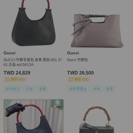
Gucci
Gucci
GUCCI 竹節手提包 皮革 黑色 001 37
Gucci 竹節包
61 正品 ep15613A
TWD 24,829
TWD 26,500
現折 800
現折 800
狀況尚可
日本
免運
近新閒置品
本地
免運