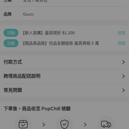
分類
女包
後背包
女包
/
後背包
推薦
Gucci
Gucci
精品
推薦清單
女包
品牌介紹
品牌
Gucci
活動
【新人首購】最高現折 $1,200
領取
活動
【精品真品險】仿品全額退款 最高再賠 5 萬
領取
付款方式
跨境商品配送說明
常見問題
下單後，商品收至 PopChill 檢驗