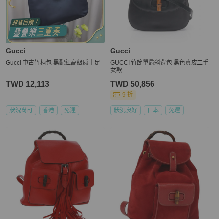
Gucci
Gucci
Gucci 中古竹柄包 黑配紅高級感十足
GUCCI 竹節單肩斜背包 黑色真皮二手
女款
TWD 12,113
TWD 50,856
9 折
狀況尚可
香港
免運
狀況良好
日本
免運