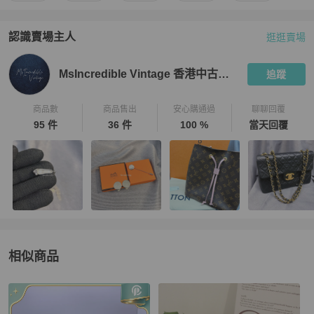
認識賣場主人
逛逛賣場
PopChill 拍拍圈嚴選賣家
MsIncredible Vintage 香港中古專門
MsIncredible Vintage 香港中古專門店
追蹤
商品數
商品售出
安心購通過
聊聊回覆
95 件
36 件
100 %
當天回覆
相似商品
更多相似
Gucci
女包
推薦精品