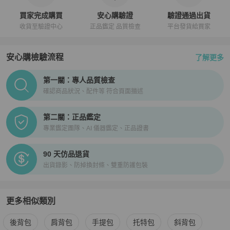
買家完成購買
安心購驗證
驗證通過出貨
收貨至驗證中心
正品鑑定 品質檢查
平台發貨給買家
安心購檢驗流程
了解更多
PopChill拍拍圈正品驗證、安心購檢驗流程介紹
第一關：專人品質檢查
確認商品狀況、配件等 符合頁面描述
第二關：正品鑑定
專業鑑定團隊、AI 儀器鑑定、正品證書
90 天仿品退貨
出貨錄影、防掉換封條、雙重防護包裝
更多相似類別
更多
Gucci
女包
相似商品推薦
後背包
肩背包
手提包
托特包
斜背包