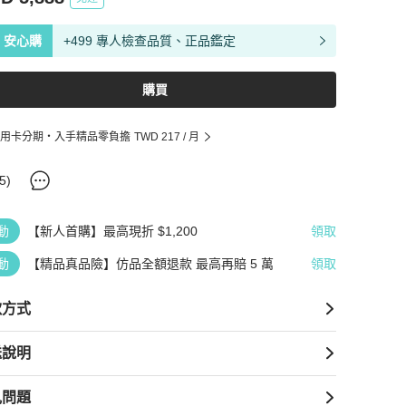
安心購
+499 專人檢查品質、正品鑑定
購買
用卡分期・入手精品零負擔
TWD 217
/ 月
5
)
動
【新人首購】最高現折 $1,200
領取
動
【精品真品險】仿品全額退款 最高再賠 5 萬
領取
款方式
送說明
見問題