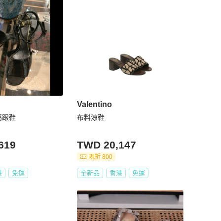
Valentino
O高跟鞋
布料涼鞋
619
TWD 20,147
現折 800
港
免運
全新品
香港
免運