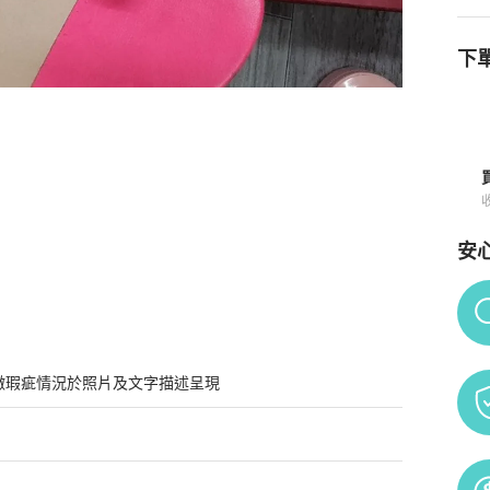
下單
安
Po
微瑕疵情況於照片及文字描述呈現