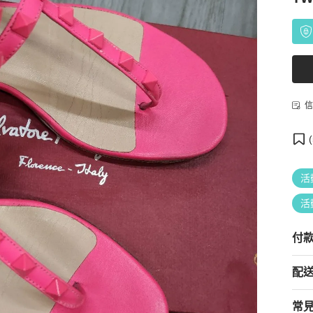
信
(
活
活
付
配
常