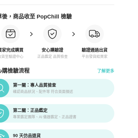
後，商品收至 PopChill 檢驗
買家完成購買
安心購驗證
驗證通過出貨
收貨至驗證中心
正品鑑定 品質檢查
平台發貨給買家
心購檢驗流程
了解更多
pChill拍拍圈正品驗證、安心購檢驗流程介紹
第一關：專人品質檢查
確認商品狀況、配件等 符合頁面描述
第二關：正品鑑定
專業鑑定團隊、AI 儀器鑑定、正品證書
90 天仿品退貨