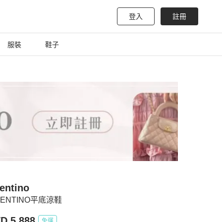
登入
註冊
服裝
鞋子
entino
LENTINO平底涼鞋
D 5,888
免運