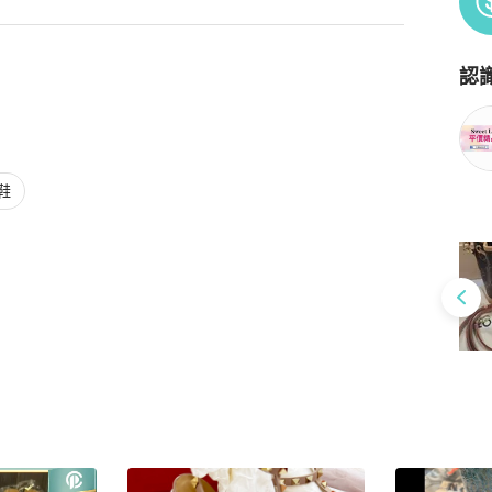
認
Po
鞋