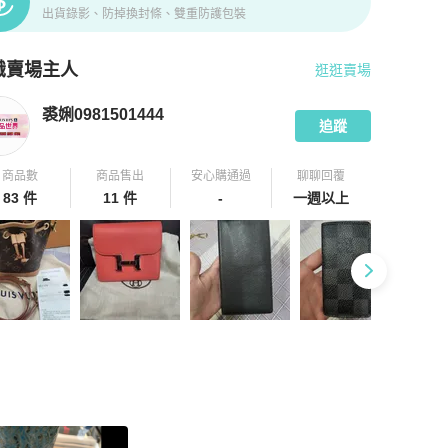
出貨錄影、防掉換封條、雙重防護包裝
識賣場主人
逛逛賣場
pChill 拍拍圈嚴選賣家
裘娳0981501444
介紹
裘娳0981501444
追蹤
商品數
商品售出
安心購通過
聊聊回覆
83 件
11 件
-
一週以上