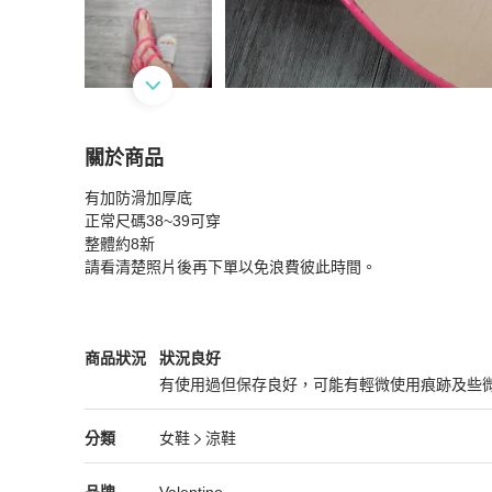
關於商品
關於
有加防滑加厚底

VALENTINO平底涼鞋
商品詳情與購買須知
正常尺碼38~39可穿

整體約8新

請看清楚照片後再下單以免浪費彼此時間。
Valentino
女鞋
商品狀態與細節
商品狀況
狀況良好
有使用過但保存良好，可能有輕微使用痕跡及些
狀況良好
Valentino
女鞋
分類資訊
分類
女鞋
涼鞋
女鞋
/
涼鞋
推薦
Valentino
Valentino
精品
推薦清單
女鞋
品牌介紹