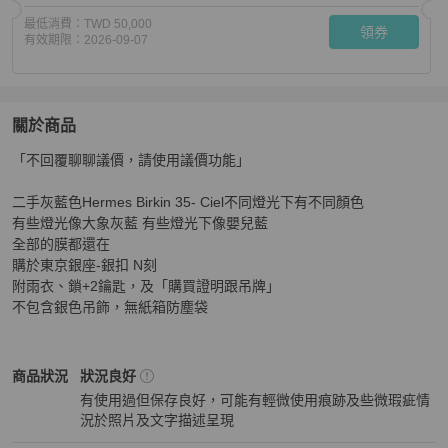
最低消費：
TWD 50,000
領券
有效期限：
2026-09-07
關於商品
關於
「不回覆聊聊議價，請使用議價功能」

Hermes Birkin 35愛馬仕柏金包-銀扣藍灰Ciel-附收據吊牌
二手灰藍色Hermes Birkin 35- Ciel不同燈光下有不同顏色

有些燈光像大象灰藍 有些燈光下像嬰兒藍

全部的膜都還在 

購於東京銀座-銀扣 N刻

附雨衣、鎖+2鑰匙，及「購買證明跟吊牌」

不包含銀色吊飾，無紙箱防塵袋
Hermès
女包
商品狀態與細節
商品狀況
狀況良好
有使用過但保存良好，可能有輕微使用痕跡及些微瑕疵情
況於照片及文字描述呈現
狀況良好