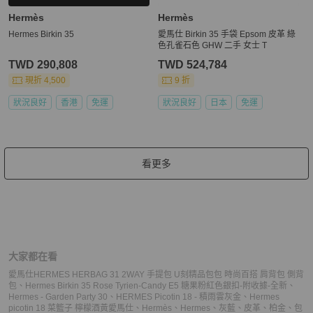
Hermès
Hermès
Hermes Birkin 35
愛馬仕 Birkin 35 手袋 Epsom 皮革 綠
色孔雀石色 GHW 二手 女士 T
TWD 290,808
TWD 524,784
現折 4,500
9 折
狀況良好
香港
免運
狀況良好
日本
免運
看更多
大家都在看
愛馬仕HERMES HERBAG 31 2WAY 手提包 U刻精品包包 時尚百搭 肩背包 側背
包
、
Hermes Birkin 35 Rose Tyrien-Candy E5 糖果粉紅色銀扣-附收據-全新
、
Hermes - Garden Party 30
、
HERMES Picotin 18 - 積雨雲灰金
、
Hermes
picotin 18 菜籃子 檸檬酒黃
愛馬仕
、
Hermès
、
Hermes
、
灰藍
、
皮革
、
柏金
、
包