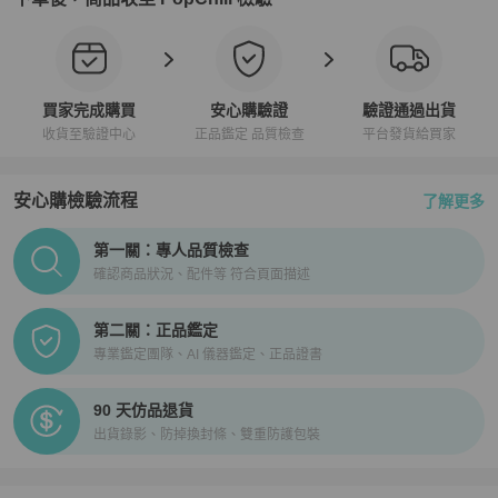
買家完成購買
安心購驗證
驗證通過出貨
收貨至驗證中心
正品鑑定 品質檢查
平台發貨給買家
安心購檢驗流程
了解更多
PopChill拍拍圈正品驗證、安心購檢驗流程介紹
第一關：專人品質檢查
確認商品狀況、配件等 符合頁面描述
第二關：正品鑑定
專業鑑定團隊、AI 儀器鑑定、正品證書
90 天仿品退貨
出貨錄影、防掉換封條、雙重防護包裝