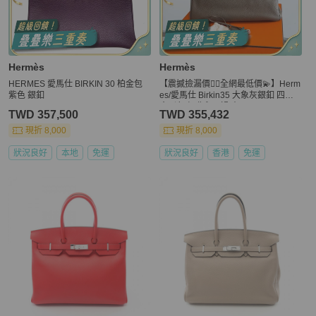
Hermès
Hermès
HERMES 愛馬仕 BIRKIN 30 柏金包
【震撼撿漏價👍🏻全網最低價💫】Herm
紫色 銀釦
es/愛馬仕 Birkin35 大象灰銀釦 四大
金剛色 經典永不過時
TWD 357,500
TWD 355,432
現折 8,000
現折 8,000
狀況良好
本地
免運
狀況良好
香港
免運