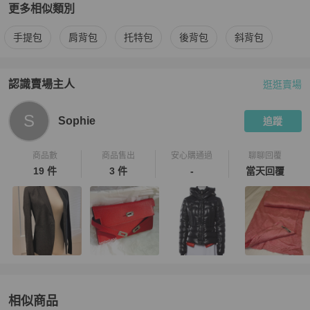
更多相似類別
更多
Hermès
女包
相似商品推薦
手提包
肩背包
托特包
後背包
斜背包
認識賣場主人
逛逛賣場
PopChill 拍拍圈嚴選賣家
Sophie
介紹
S
Sophie
追蹤
商品數
商品售出
安心購通過
聊聊回覆
19 件
3 件
-
當天回覆
相似商品