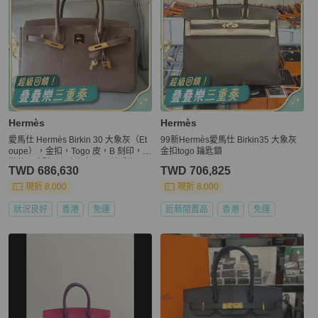
Hermès
Hermès
愛馬仕 Hermès Birkin 30 大象灰（Et
99新Hermès愛馬仕 Birkin35 大象灰
oupe），金扣，Togo 皮，B 刻印，輕
金扣togo 鑰匙鎖
微使用痕跡，保存很好，原始成色。
TWD 686,630
TWD 706,825
現折 8,000
現折 8,000
狀況良好
香港
免運
近新閒置品
香港
免運