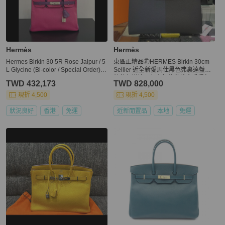
Hermès
Hermès
Hermes Birkin 30 5R Rose Jaipur / 5
東區正精品㊣HERMES Birkin 30cm
L Glycine (Bi-color / Special Order) C
Sellier 近全新愛馬仕黑色弗裏達藍色
hèvre (Goatskin)
靛藍色拼接三色金釦外縫柏金手提包
TWD 432,173
TWD 828,000
Z刻 RZ6540
現折 4,500
現折 4,500
狀況良好
香港
免運
近新閒置品
本地
免運