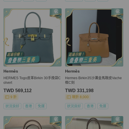
Hermès
Hermès
HERMES Togo皮革Birkin 30手挽袋C
Hermes Birkin35沙灘金馬鞍皮Vache
olvert
框C刻
TWD 569,112
TWD 331,198
9 折
現折 8,000
狀況良好
香港
免運
狀況良好
香港
免運