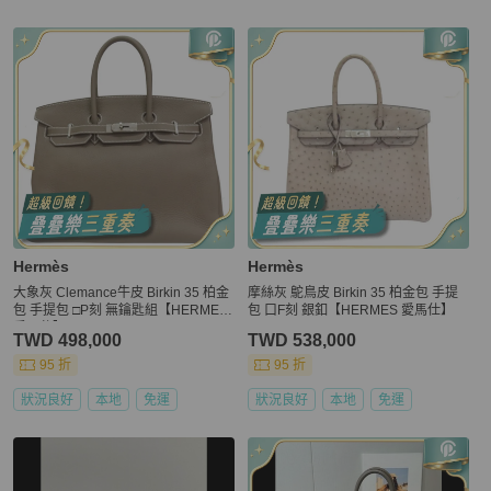
更多相似
Hermès
女包
推薦精品
Hermès
Hermès
大象灰 Clemance牛皮 Birkin 35 柏金
摩絲灰 鴕鳥皮 Birkin 35 柏金包 手提
包 手提包 □P刻 無鑰匙組【HERMES
包 口F刻 銀釦【HERMES 愛馬仕】
愛馬仕】
TWD 498,000
TWD 538,000
95 折
95 折
狀況良好
本地
免運
狀況良好
本地
免運