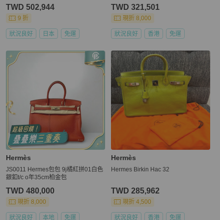
款
TWD 502,944
TWD 321,501
9 折
現折 8,000
狀況良好
日本
免運
狀況良好
香港
免運
Hermès
Hermès
JS0011 Hermes包包 9j橘紅拼01白色
Hermes Birkin Hac 32
銀釦t/c o年35cm柏金包
TWD 480,000
TWD 285,962
現折 8,000
現折 4,500
狀況良好
本地
免運
狀況良好
香港
免運