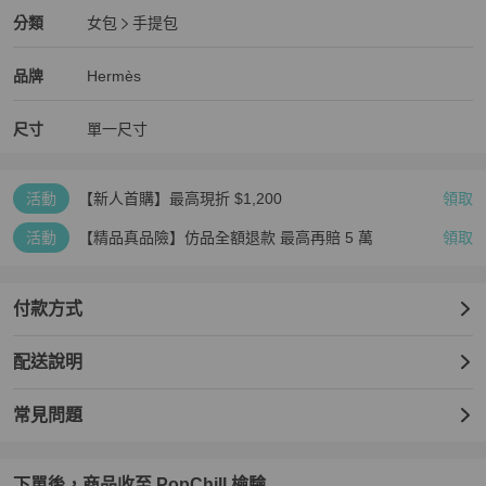
Hermès
女包
分類資訊
分類
女包
手提包
女包
/
手提包
推薦
Hermès
Hermès
精品
推薦清單
女包
品牌介紹
品牌
Hermès
尺寸
單一尺寸
活動
【新人首購】最高現折 $1,200
領取
活動
【精品真品險】仿品全額退款 最高再賠 5 萬
領取
付款方式
配送說明
常見問題
下單後，商品收至 PopChill 檢驗