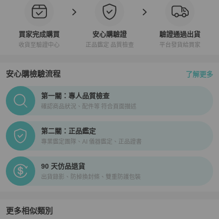
買家完成購買
安心購驗證
驗證通過出貨
收貨至驗證中心
正品鑑定 品質檢查
平台發貨給買家
安心購檢驗流程
了解更多
PopChill拍拍圈正品驗證、安心購檢驗流程介紹
第一關：專人品質檢查
確認商品狀況、配件等 符合頁面描述
第二關：正品鑑定
專業鑑定團隊、AI 儀器鑑定、正品證書
90 天仿品退貨
出貨錄影、防掉換封條、雙重防護包裝
更多相似類別