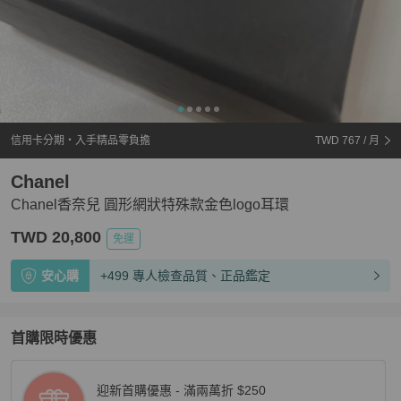
信用卡分期・入手精品零負擔
TWD 767
/ 月
Chanel
Chanel香奈兒 圓形網狀特殊款金色logo耳環
TWD 20,800
免運
安心購
+499 專人檢查品質、正品鑑定
首購限時優惠
迎新首購優惠 - 滿兩萬折 $250