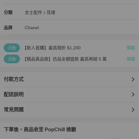
近新閒置品
Chanel
女士配件
分類資訊
分類
女士配件
耳環
女士配件
/
耳環
推薦
Chanel
Chanel
精品
推薦清單
女士配件
品牌介紹
品牌
Chanel
活動
【新人首購】最高現折 $1,200
領取
活動
【精品真品險】仿品全額退款 最高再賠 5 萬
領取
付款方式
配送說明
常見問題
下單後，商品收至 PopChill 檢驗