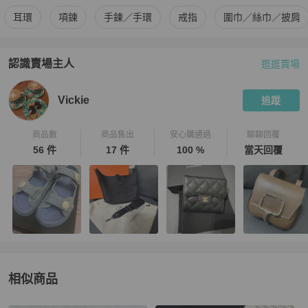
更多
Chanel
女士配件
相似商品推薦
耳環
項鍊
手鍊／手環
戒指
圍巾／絲巾／披肩
認識賣場主人
逛逛賣場
PopChill 拍拍圈嚴選賣家
Vickie
介紹
Vickie
追蹤
商品數
商品售出
安心購通過
聊聊回覆
56 件
17 件
100 %
當天回覆
相似商品
更多相似
Chanel
女士配件
推薦精品