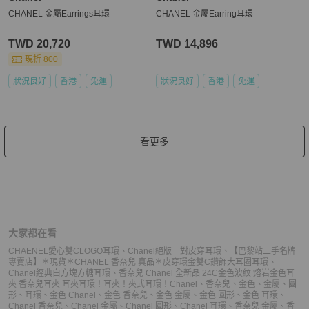
CHANEL 金屬Earrings耳環
CHANEL 金屬Earring耳環
TWD 20,720
TWD 14,896
現折 800
狀況良好
香港
免運
狀況良好
香港
免運
看更多
大家都在看
CHAENEL愛心雙CLOGO耳環
、
Chanel絕版一對皮穿耳環
、
【巴黎站二手名牌
專賣店】＊現貨＊CHANEL 香奈兒 真品＊皮穿環金雙C鑽飾大耳圈耳環
、
Chanel經典白方塊方糖耳環
、
香奈兒 Chanel 全新品 24C金色波紋 熔岩金色耳
夾 香奈兒耳夾 耳夾耳環！耳夾！夾式耳環！
Chanel
、
香奈兒
、
金色
、
金屬
、
圓
形
、
耳環
、
金色 Chanel
、
金色 香奈兒
、
金色 金屬
、
金色 圓形
、
金色 耳環
、
Chanel 香奈兒
、
Chanel 金屬
、
Chanel 圓形
、
Chanel 耳環
、
香奈兒 金屬
、
香