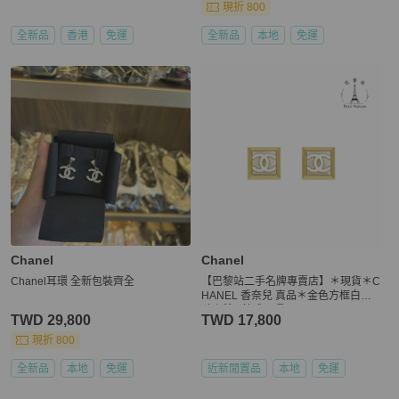
現折 800
全新品
香港
免運
全新品
本地
免運
Chanel
Chanel
Chanel耳環 全新包裝齊全
【巴黎站二手名牌專賣店】＊現貨＊C
HANEL 香奈兒 真品＊金色方框白色
琺瑯雙C針式耳環
TWD 29,800
TWD 17,800
現折 800
全新品
本地
免運
近新閒置品
本地
免運