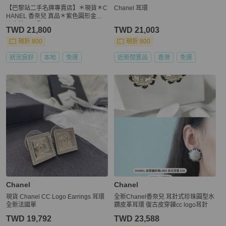
【巴黎站二手名牌專賣店】＊現貨＊C
Chanel 耳環
HANEL 香奈兒 真品＊紫色圓形金色
邊金雙C耳環
TWD 21,800
TWD 21,003
現折 800
現折 800
狀況良好
本地
免運
近新閒置品
香港
免運
Chanel
Chanel
現貨 Chanel CC Logo Earrings 耳環
全新Chanel香奈兒 耳針式珍珠圓型水
全新法國單
鑽皮革耳環 復古皮穿鍊cc logo耳針
TWD 19,792
TWD 23,588