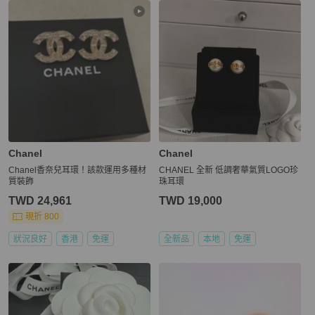
Chanel
Chanel
Chanel香奈兒耳環！該款運用多種材
CHANEL 全新 低調奢華氣質LOGO珍
質裝飾
珠耳環
TWD 24,961
TWD 19,000
現折 800
狀況良好
香港
免運
全新品
本地
免運