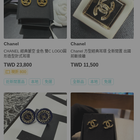
Chanel
Chanel
CHANEL 經典簍空 金色 雙C LOGO圓
Chanel 方型經典耳環 全新閒置 出國
形造型針式耳環
前斷捨離
TWD 23,800
TWD 11,500
現折 800
近新閒置品
本地
免運
全新品
本地
免運