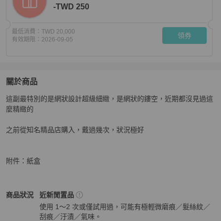
-TWD 250
最低消費：
TWD 20,000
領券
有效期限：
2026-09-05
關於商品
關於
這副最特別的是網狀設計超級細緻，是網狀的鏤空，近期都沒見過這
Chanel香奈兒 圓形網狀特殊款金色logo耳環
商品詳情與
麼精緻的

之前從知名精品店購入，戴過幾次，狀況極好

附件：紙盒
Chanel
女士配件
商品狀態與細節
商品狀況
近新閒置品
使用 1～2 次或僅試用過，可能有極輕微磨痕／髮絲紋／
刮痕／汙漬／氣味。