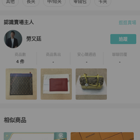
其他
長夾
中/短夾
零錢包
卡夾
認識賣場主人
逛逛賣場
PopChill 拍拍圈嚴選賣家
勞又廷
介紹
勞又廷
追蹤
商品數
商品售出
安心購通過
聊聊回覆
4 件
-
-
-
相似商品
更多相似
Balenciaga
女士錢包 / 小皮件
推薦精品