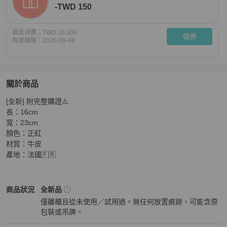
-TWD 150
最低消費：
TWD 10,000
領券
有效期限：
2026-09-06
關於商品
關於
[全新] 附完整購證⚠️

BALENCIAGA 紅色手拿包
商品詳情與購買須知
長：16cm

寬：23cm

顏色：正紅

材質：牛皮

產地：法國🇫🇷
Balenciaga
女士錢包 / 小皮件
商品狀態與細節
商品狀況
全新品
僅離櫃且從未使用／試用過。無任何放置痕跡，可能含原
包裝或吊牌。
全新品