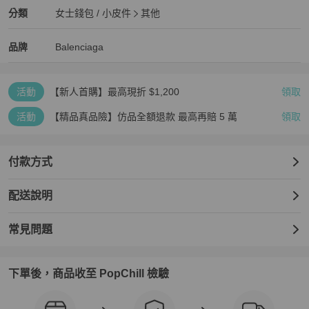
Balenciaga
女士錢包 / 小皮件
分類資訊
分類
女士錢包 / 小皮件
其他
女士錢包 / 小皮件
/
其他
推薦
Balenciaga
Balenciaga
精品
推薦清單
女士錢包 / 小皮件
品牌介紹
品牌
Balenciaga
活動
【新人首購】最高現折 $1,200
領取
活動
【精品真品險】仿品全額退款 最高再賠 5 萬
領取
付款方式
配送說明
常見問題
下單後，商品收至 PopChill 檢驗