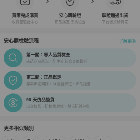
買家完成購買
安心購驗證
驗證通過出貨
收貨至驗證中心
正品鑑定 品質檢查
平台發貨給買家
安心購檢驗流程
了解更多
PopChill拍拍圈正品驗證、安心購檢驗流程介紹
第一關：專人品質檢查
確認商品狀況、配件等 符合頁面描述
第二關：正品鑑定
專業鑑定團隊、AI 儀器鑑定、正品證書
90 天仿品退貨
出貨錄影、防掉換封條、雙重防護包裝
更多相似類別
更多
Balenciaga
女士錢包 / 小皮件
相似商品推薦