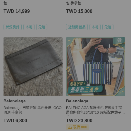
包
包 手拿包
TWD 14,999
TWD 15,000
狀況良好
本地
免運
近新閒置品
本地
免運
Balenciaga
Balenciaga
Balenciaga 巴黎世家 黑色全皮LOGO
️BALENCIAGA 藍綠拼色 竪條紋手提
洞洞 手拿包
肩背斜背包26*19*10 98新配件鏡子塵
袋
TWD 6,800
TWD 23,800
現折 800