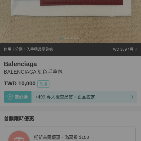
信用卡分期・入手精品零負擔
TWD 369
/ 月
Balenciaga
BALENCIAGA 紅色手拿包
TWD 10,000
免運
安心購
+499 專人檢查品質、正品鑑定
首購限時優惠
迎新首購優惠 - 滿萬折 $150