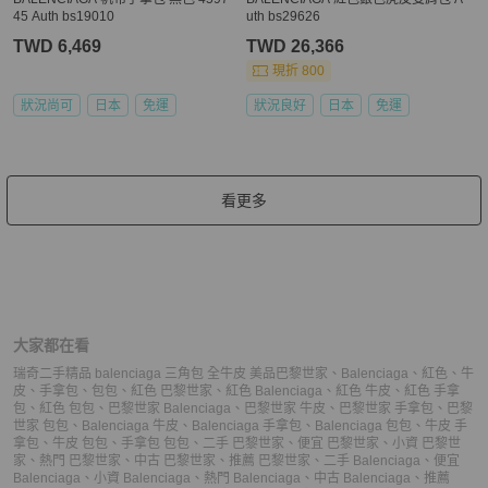
45 Auth bs19010
uth bs29626
TWD 6,469
TWD 26,366
現折 800
狀況尚可
日本
免運
狀況良好
日本
免運
看更多
大家都在看
瑞奇二手精品 balenciaga 三角包 全牛皮 美品
巴黎世家
、
Balenciaga
、
紅色
、
牛
皮
、
手拿包
、
包包
、
紅色 巴黎世家
、
紅色 Balenciaga
、
紅色 牛皮
、
紅色 手拿
包
、
紅色 包包
、
巴黎世家 Balenciaga
、
巴黎世家 牛皮
、
巴黎世家 手拿包
、
巴黎
世家 包包
、
Balenciaga 牛皮
、
Balenciaga 手拿包
、
Balenciaga 包包
、
牛皮 手
拿包
、
牛皮 包包
、
手拿包 包包
、
二手 巴黎世家
、
便宜 巴黎世家
、
小資 巴黎世
家
、
熱門 巴黎世家
、
中古 巴黎世家
、
推薦 巴黎世家
、
二手 Balenciaga
、
便宜
Balenciaga
、
小資 Balenciaga
、
熱門 Balenciaga
、
中古 Balenciaga
、
推薦