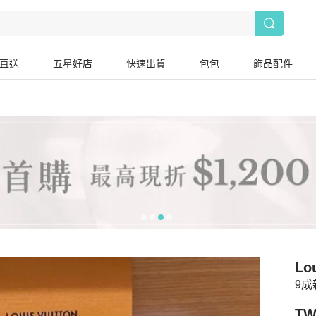
直送
五星好店
快速出貨
包包
飾品配件
Lou
9成
TW