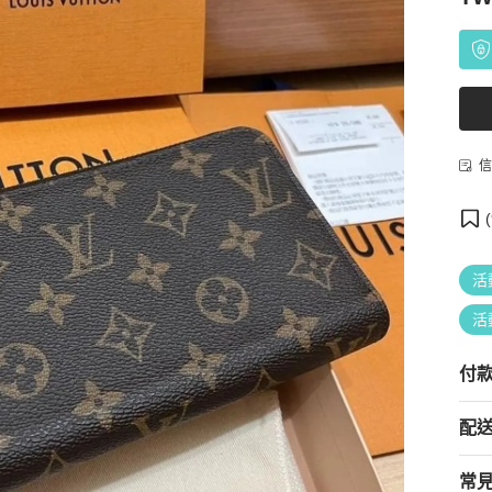
信
(
活
活
付
配
常