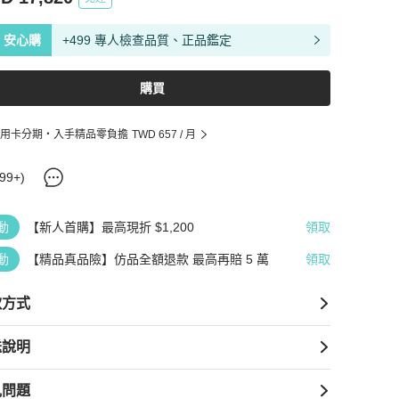
安心購
+499 專人檢查品質、正品鑑定
購買
用卡分期・入手精品零負擔
TWD 657
/ 月
99+
)
動
【新人首購】最高現折 $1,200
領取
動
【精品真品險】仿品全額退款 最高再賠 5 萬
領取
款方式
送說明
見問題