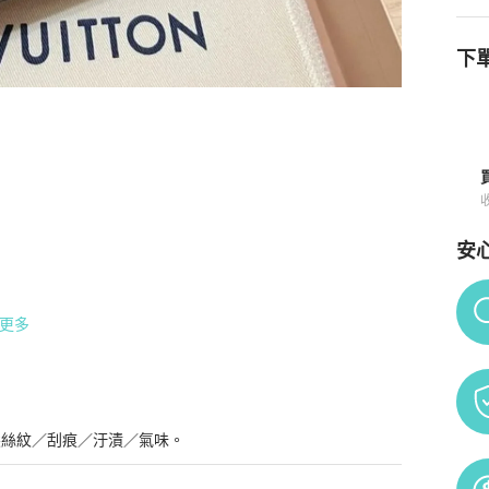
下單
商品詳情與購買須知
安
Po
更多
髮絲紋／刮痕／汙漬／氣味。