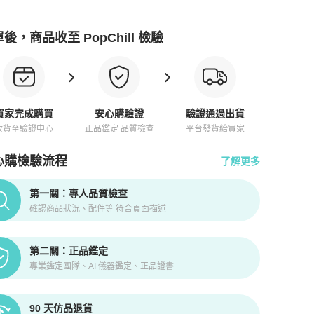
後，商品收至 PopChill 檢驗
買家完成購買
安心購驗證
驗證通過出貨
收貨至驗證中心
正品鑑定 品質檢查
平台發貨給買家
心購檢驗流程
了解更多
pChill拍拍圈正品驗證、安心購檢驗流程介紹
第一關：專人品質檢查
確認商品狀況、配件等 符合頁面描述
第二關：正品鑑定
專業鑑定團隊、AI 儀器鑑定、正品證書
90 天仿品退貨