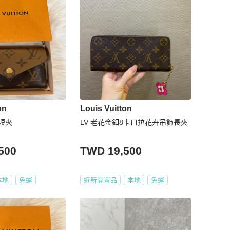
on
Louis Vuitton
 短夾
LV 老花金釦8卡ㄇ拉花卉吊飾長夾
500
TWD 19,500
本地
免運
近新閒置品
本地
免運