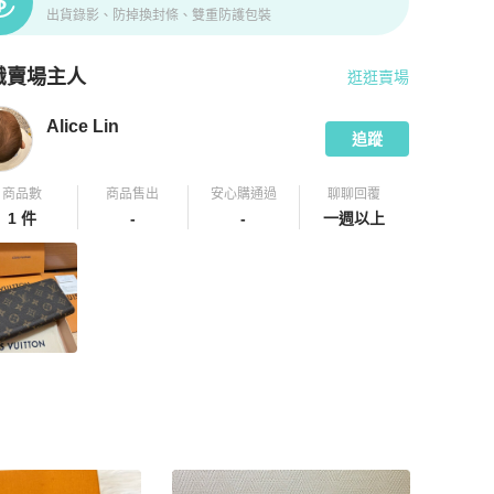
出貨錄影、防掉換封條、雙重防護包裝
識賣場主人
逛逛賣場
pChill 拍拍圈嚴選賣家
Alice Lin
介紹
Alice Lin
追蹤
商品數
商品售出
安心購通過
聊聊回覆
1 件
-
-
一週以上