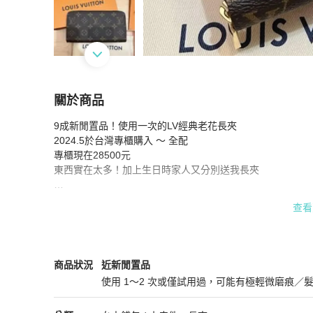
關於商品
關於
9成新閒置品！使用一次的LV經典老花長夾

9成新 LV老花經典長夾（2024年5月台灣購入）
2024.5於台灣專櫃購入 ～ 全配

專櫃現在28500元

東西實在太多！加上生日時家人又分別送我長夾

9成新商品、放卡片處有些微撐開過痕跡

查看
但拉鍊扣環有放置痕跡，有詢問LV專櫃

LV專櫃表示台灣較潮濕會有這種情況 屬於正常

可以拍照給您看細節唷！

Louis Vuitton
女士錢包 / 小皮件
商品狀態與細節
商品狀況
近新閒置品
PS : 誠心購買者可以小小議價

使用 1～2 次或僅試用過，可能有極輕微磨痕／
希望能幫這個皮夾找到有緣的新主人💜

近新閒置品
#全新#長夾#LV#實用#全配