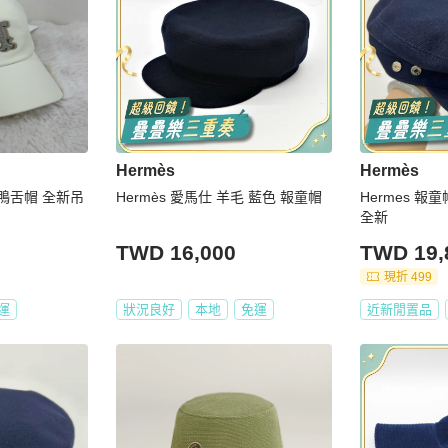
Hermès
Hermès
士鴨舌帽 全新吊
Hermès 愛馬仕 羊毛 藍色 報童帽
Hermes 報童
全新
TWD 16,000
TWD 19,
現折 499
運
狀況良好
本地
免運
近新閒置品