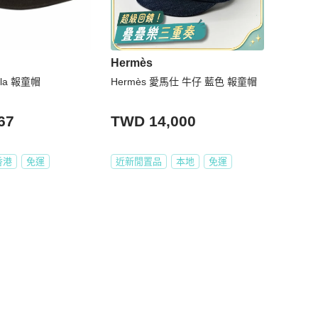
Hermès
ola 報童帽
Hermès 愛馬仕 牛仔 藍色 報童帽
67
TWD 14,000
香港
免運
近新閒置品
本地
免運