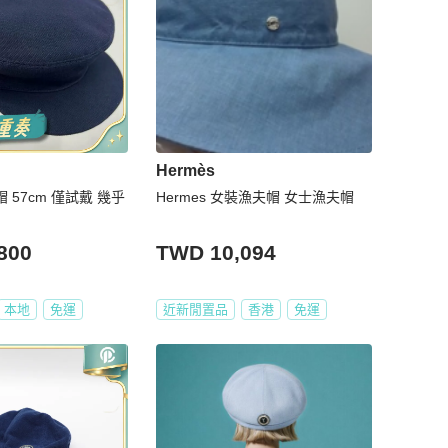
Hermès
帽 57cm 僅試戴 幾乎
Hermes 女裝漁夫帽 女士漁夫帽
800
TWD 10,094
本地
免運
近新閒置品
香港
免運