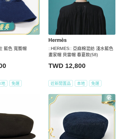
Hermès
馬仕 藍色 寬簷帽
::HERMES:: 亞麻棉混紡 淺水藍色
畫家帽 貝雷帽 春夏款(58)
00
TWD 12,800
本地
免運
近新閒置品
本地
免運