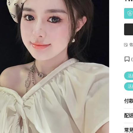
信
(
活
活
付
配
常