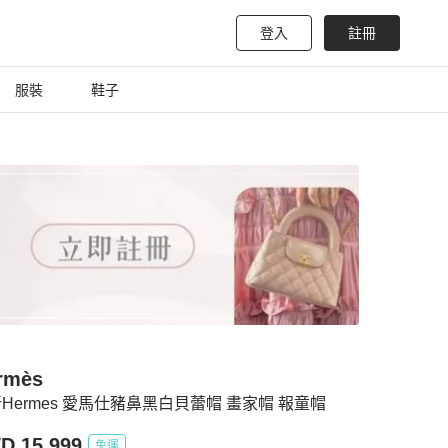
登入
註冊
服裝
鞋子
rmès
Hermes 愛馬仕豬鼻黑白貝蕾帽 畫家帽 報童帽
D 15,999
免運