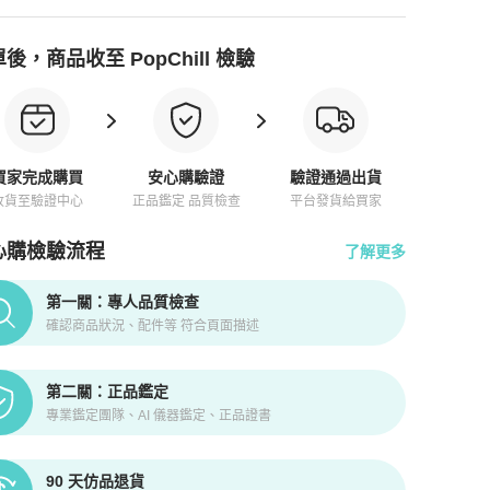
後，商品收至 PopChill 檢驗
買家完成購買
安心購驗證
驗證通過出貨
收貨至驗證中心
正品鑑定 品質檢查
平台發貨給買家
心購檢驗流程
了解更多
pChill拍拍圈正品驗證、安心購檢驗流程介紹
第一關：專人品質檢查
確認商品狀況、配件等 符合頁面描述
第二關：正品鑑定
專業鑑定團隊、AI 儀器鑑定、正品證書
90 天仿品退貨