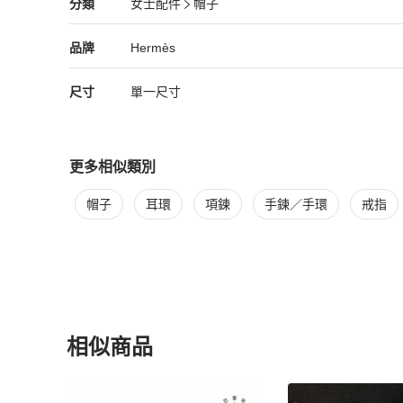
Hermès
女士配件
分類資訊
分類
女士配件
帽子
女士配件
/
帽子
推薦
Hermès
Hermès
精品
推薦清單
女士配件
品牌介紹
品牌
Hermès
尺寸
單一尺寸
更多相似類別
更多
Hermès
女士配件
相似商品推薦
帽子
耳環
項鍊
手鍊／手環
戒指
相似商品
更多相似
Hermès
女士配件
推薦精品