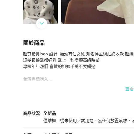
關於商品
關於
超夯豬鼻logo 設計  顯幼有仙女感 知名博主網紅必收款 超
全新Hermes 愛馬仕豬鼻黑白貝蕾帽 畫家帽 報
短髮長髮戴都好看 戴上一秒變顯高級時髦

專櫃年年漲價 喜歡的姐妹千萬不要錯過

台灣專櫃購入

尺寸：58號
查看
Hermès
女士配件
商品狀態與細節
商品狀況
全新品
僅離櫃且從未使用／試用過。無任何放置痕跡，
全新品