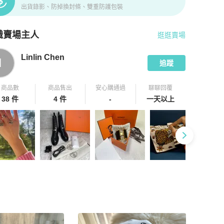
出貨錄影、防掉換封條、雙重防護包裝
識賣場主人
逛逛賣場
pChill 拍拍圈嚴選賣家
Linlin Chen
介紹
Linlin Chen
I
追蹤
商品數
商品售出
安心購通過
聊聊回覆
38 件
4 件
-
一天以上