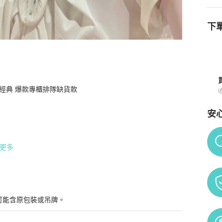
下單
級經典 爆款專櫃排隊缺貨款

童帽
商品詳情與購買須知
安
Po
更多
可能含原包裝或吊牌。