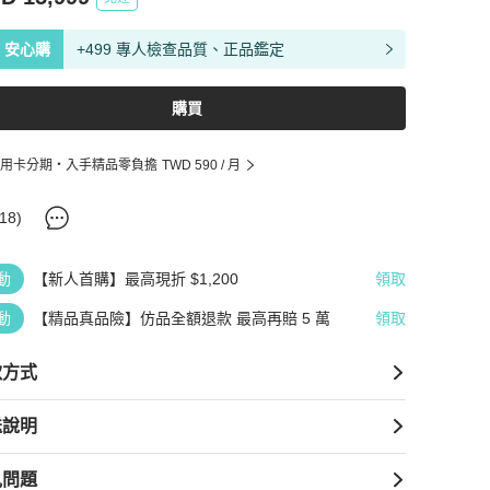
安心購
+499 專人檢查品質、正品鑑定
購買
用卡分期・入手精品零負擔
TWD 590
/ 月
18
)
動
【新人首購】最高現折 $1,200
領取
動
【精品真品險】仿品全額退款 最高再賠 5 萬
領取
款方式
送說明
見問題