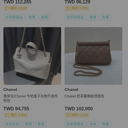
TWD 112,285
TWD 96,129
現折 4,500
現折 2,000
近新閒置品
香港
免運
近新閒置品
香港
免運
Chanel
Chanel
香奈兒/Chanel 牛奶盒子灰色牛皮托
Chanel 奶茶菱格紋貝殼包
特包
TWD 94,755
TWD 102,000
現折 2,000
現折 4,500
狀況良好
香港
免運
近新閒置品
本地
免運