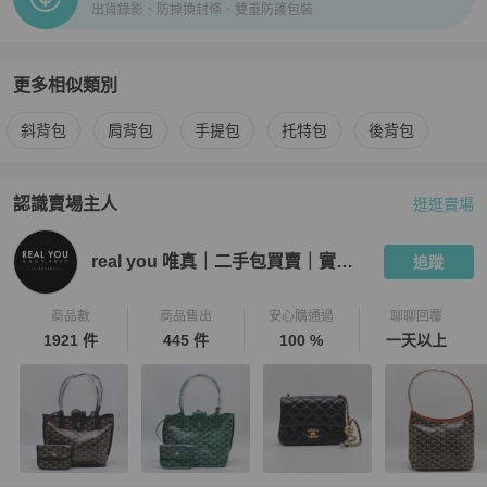
出貨錄影、防掉換封條、雙重防護包裝
更多相似類別
更多
Chanel
女包
相似商品推薦
斜背包
肩背包
手提包
托特包
後背包
認識賣場主人
逛逛賣場
PopChill 拍拍圈嚴選賣家
real you 唯真｜二手包買賣｜實體門
real you 唯真｜二手包買賣｜實體門市
追蹤
商品數
商品售出
安心購通過
聊聊回覆
1921 件
445 件
100 %
一天以上