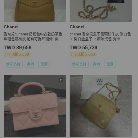
Chanel
Chanel
香奈兒/Chanel 奶粉包中古款奶茶色
chanel 香奈兒魚子醬顆粒牛皮 米白色
焦糖色荔枝皮 配有可拆卸鏈條+皮質
31開白金盒子 ，原始成色 有卡
肩帶
TWD 89,658
TWD 55,739
現折 2,000
現折 2,000
狀況良好
香港
免運
狀況良好
香港
免運