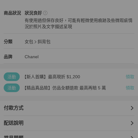
Chanel
女包
商品狀態與細節
商品狀況
狀況良好
有使用過但保存良好，可能有輕微使用痕跡及些微瑕疵情
況於照片及文字描述呈現
狀況良好
Chanel
女包
分類資訊
分類
女包
斜背包
女包
/
斜背包
推薦
Chanel
Chanel
精品
推薦清單
女包
品牌介紹
品牌
Chanel
活動
【新人首購】最高現折 $1,200
領取
活動
【精品真品險】仿品全額退款 最高再賠 5 萬
領取
付款方式
配送說明