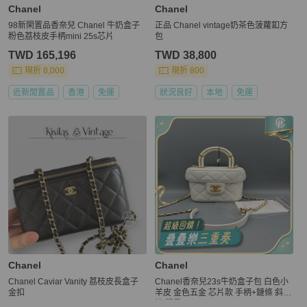
Chanel
Chanel
98新閑置品香奈兒 Chanel 牛奶盒子
正品 Chanel vintage奶茶色菠蘿釦方
粉色荔枝皮手柄mini 25s芯片
包
TWD 165,196
TWD 38,800
現折 8,000
現折 800
近新閒置品
香港
免運
狀況良好
本地
免運
Chanel
Chanel
Chanel Caviar Vanity 荔枝皮長盒子
Chanel香奈兒23s牛奶盒子包 白色小
金扣
羊皮 金色五金 芯片款 手柄+鏈條 斜
挎/單肩兩用