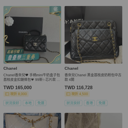
Chanel
Chanel
Chanel香奈兒🖤 手柄mini牛奶盒子包
香奈兒Chanel 黑金荔枝皮奶粉包中古
荔枝皮金扣鏈條包💗 99新✨芯片款 尺
款 4開
寸：15×11cm
TWD 165,000
TWD 116,728
現折 8,000
現折 4,500
狀況良好
本地
免運
狀況良好
香港
免運