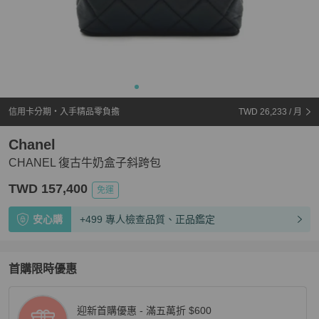
信用卡分期・入手精品零負擔
TWD 26,233
/ 月
Chanel
CHANEL 復古牛奶盒子斜跨包
TWD 157,400
免運
安心購
+499 專人檢查品質、正品鑑定
首購限時優惠
迎新首購優惠 - 滿五萬折 $600