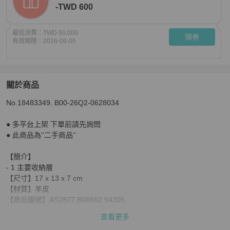
-TWD 600
最低消費：
TWD 50,000
領券
有效期限：
2026-09-05
關於商品
關於
No.18483349. B00-26Q2-0628034

CHANEL 復古牛奶盒子斜跨包
商品詳情與購買須知
● 多平台上架 下單前請先詢問

● 此商品為''二手商品''

【簡介】

- 1 主要收納層

【尺寸】17 x 13 x 7 cm

【材質】羊皮

【商品編號】AS2877 B06662 94305

查看更多
# 商品配件：防塵袋、購證