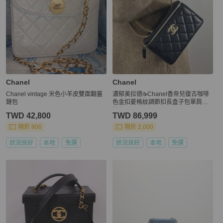
Chanel
Chanel
Chanel vintage 米色小羊皮雙面翻蓋
濃郁美拉德☕Chanel香奈兒復古咖啡
鏈包
色金扣菱格紋調節扣長盒子包單肩斜
挎包
TWD 42,800
TWD 86,999
現折 800
現折 2,000
狀況良好
本地
免運
狀況良好
本地
免運