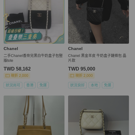
Chanel
Chanel
二手Chanel香奈兒黑白牛奶盒子包竪
Chanel 黑金羊皮 牛奶盒子鏈條包 晶
版tote
片款
TWD 58,162
TWD 95,000
現折 2,000
現折 2,000
狀況尚可
香港
免運
狀況良好
本地
免運