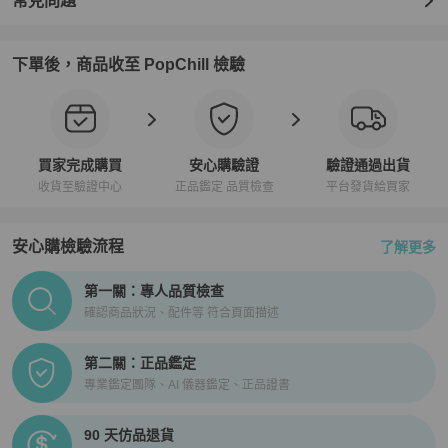
常見問題
下單後，商品收至 PopChill 檢驗
買家完成購買
安心購驗證
驗證通過出貨
收貨至驗證中心
正品鑑定 品質檢查
平台發貨給買家
安心購檢驗流程
了解更多
PopChill拍拍圈正品驗證、安心購檢驗流程介紹
第一關：專人品質檢查
確認商品狀況、配件等 符合頁面描述
第二關：正品鑑定
專業鑑定團隊、AI 儀器鑑定、正品證書
90 天仿品退貨