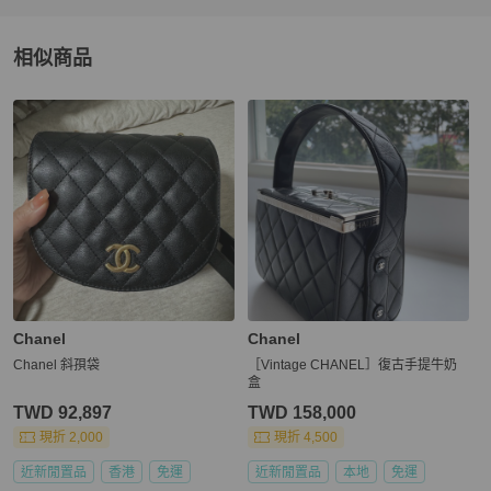
相似商品
更多相似
Chanel
女包
推薦精品
Chanel
Chanel
Chanel 斜孭袋
［Vintage CHANEL］復古手提牛奶
盒
TWD 92,897
TWD 158,000
現折 2,000
現折 4,500
近新閒置品
香港
免運
近新閒置品
本地
免運