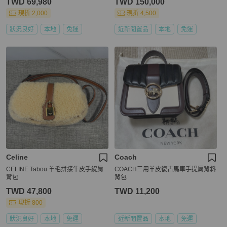
TWD 69,980
TWD 150,000
現折 2,000
現折 4,500
狀況良好
本地
免運
近新閒置品
本地
免運
Celine
Coach
CELINE Tabou 羊毛拼接牛皮手緹肩
COACH三用羊皮復古馬車手提肩背斜
背包
背包
TWD 47,800
TWD 11,200
現折 800
狀況良好
本地
免運
近新閒置品
本地
免運