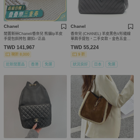
Chanel
Chanel
閒置新🆕Chanel/香奈兒 熊貓lp羊皮
香奈兒 (CHANEL) 羊皮黑色V形縫線
手提包斜挎包 銀扣✅正品
單肩手提包，二手女款，金色五金配
件
TWD 141,967
TWD 55,224
現折 8,000
9 折
近新閒置品
香港
免運
狀況良好
日本
免運