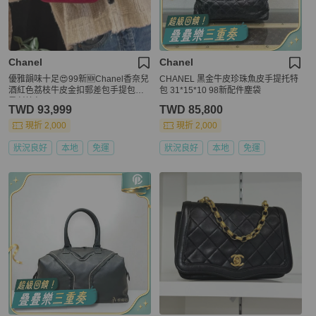
Chanel
Chanel
優雅韻味十足😍99新🆕Chanel香奈兒
CHANEL 黑金牛皮珍珠魚皮手提托特
酒紅色荔枝牛皮金扣郵差包手提包單
包 31*15*10 98新配件塵袋
肩斜挎包
TWD 93,999
TWD 85,800
現折 2,000
現折 2,000
狀況良好
本地
免運
狀況良好
本地
免運