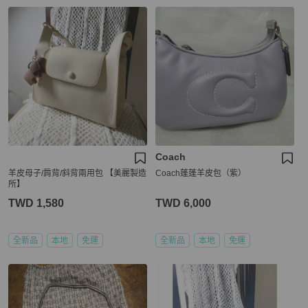
Coach
羊皮母子/肩背/斜背兩用包 【美麗製造
Coach蓬蓬羊皮包（紫）
所】
TWD 1,580
TWD 6,000
全新品
本地
免運
全新品
本地
免運