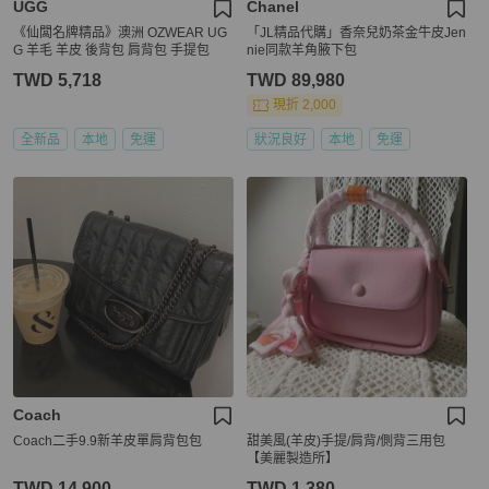
UGG
Chanel
《仙闆名牌精品》澳洲 OZWEAR UG
「JL精品代購」香奈兒奶茶金牛皮Jen
G 羊毛 羊皮 後背包 肩背包 手提包
nie同款羊角腋下包
TWD 5,718
TWD 89,980
現折 2,000
全新品
本地
免運
狀況良好
本地
免運
Coach
Coach二手9.9新羊皮單肩背包包
甜美風(羊皮)手提/肩背/側背三用包
【美麗製造所】
TWD 14,900
TWD 1,380