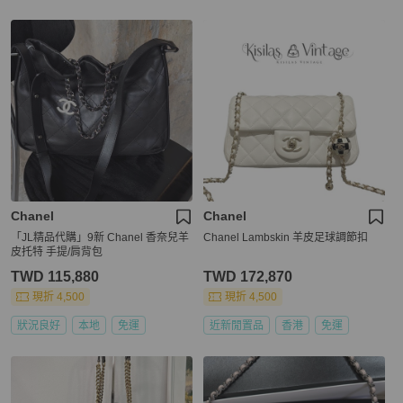
Chanel
Chanel
「JL精品代購」9新 Chanel 香奈兒羊
Chanel Lambskin 羊皮足球調節扣
皮托特 手提/肩背包
TWD 115,880
TWD 172,870
現折 4,500
現折 4,500
狀況良好
本地
免運
近新閒置品
香港
免運