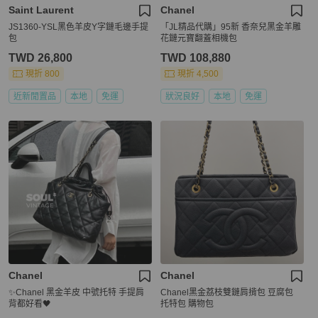
Saint Laurent
Chanel
JS1360-YSL黑色羊皮Y字鏈毛邊手提
「JL精品代購」95新 香奈兒黑金羊雕
包
花鏈元寶翻蓋相機包
TWD 26,800
TWD 108,880
現折 800
現折 4,500
近新閒置品
本地
免運
狀況良好
本地
免運
Chanel
Chanel
✨Chanel 黑金羊皮 中號托特 手提肩
Chanel黑金荔枝雙鏈肩揹包 豆腐包
背都好看🖤
托特包 購物包