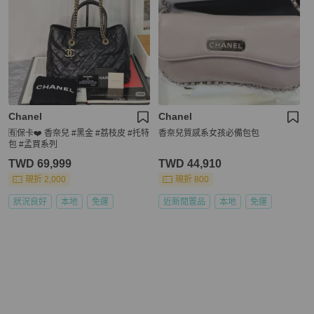
Chanel
Chanel
🈶保卡❤️ 香奈兒 #黑金 #荔枝皮 #托特
香奈兒質感系女孩必備包包
包 #孟買系列
TWD 69,999
TWD 44,910
現折 2,000
現折 800
狀況良好
本地
免運
近新閒置品
本地
免運