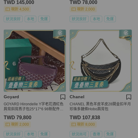
TWD 145,000
TWD 78,000
現折 4,500
現折 2,000
狀況良好
本地
免運
狀況良好
本地
免運
Goyard
Chanel
GOYARD Hirondelle Y字老花酒紅色
CHANEL 黑色羊皮羊皮28開金扣半月
肩背斜背燕子包25*17*6 98新配件塵
珍珠多鏈條Hobo肩背包
袋
TWD 79,800
TWD 107,838
現折 2,000
現折 8,000
狀況良好
本地
免運
狀況尚可
香港
免運