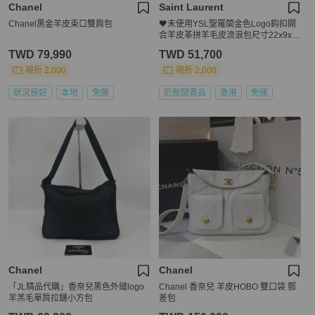
Chanel
Saint Laurent
Chanel黑金羊皮束口雙肩包
🖤未使用YSL聖羅蘭金色Logo鈎扣開
合羊皮革拼羊毛皮流浪包尺寸22x9x2
3
TWD 79,990
TWD 51,700
現折 2,000
現折 2,000
狀況良好
本地
免運
近新閒置品
香港
免運
Chanel
Chanel
「JL精品代購」香奈兒黑色外縫logo
Chanel 香奈兒 羊皮HOBO 雙口袋 郵
羊羔毛單肩拉鏈小方包
差包