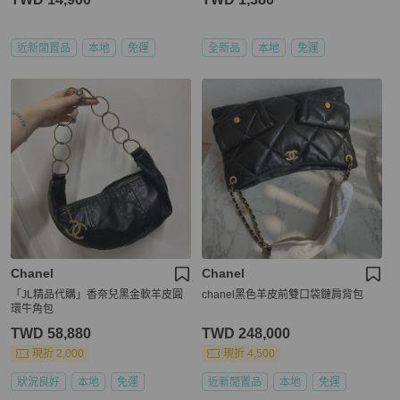
近新閒置品
本地
免運
全新品
本地
免運
Chanel
Chanel
「JL精品代購」香奈兒黑金軟羊皮圓
chanel黑色羊皮前雙口袋鏈肩背包
環牛角包
TWD 58,880
TWD 248,000
現折 2,000
現折 4,500
狀況良好
本地
免運
近新閒置品
本地
免運