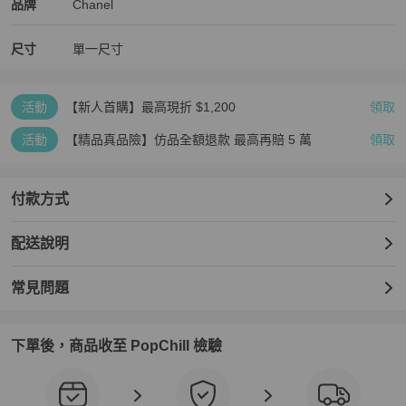
Chanel
Chanel
精品
推薦清單
女包
品牌介紹
品牌
Chanel
尺寸
單一尺寸
活動
【新人首購】最高現折 $1,200
領取
活動
【精品真品險】仿品全額退款 最高再賠 5 萬
領取
付款方式
配送說明
常見問題
下單後，商品收至 PopChill 檢驗