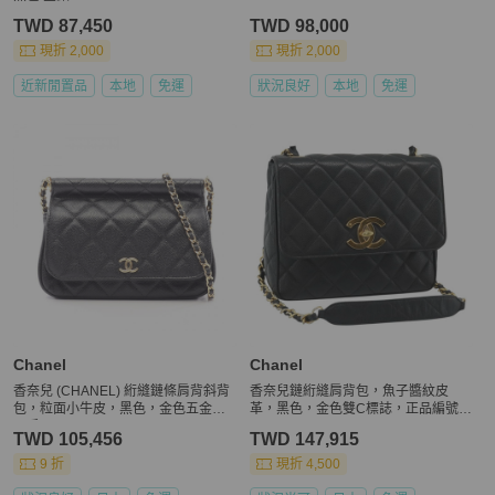
TWD 87,450
TWD 98,000
現折 2,000
現折 2,000
近新閒置品
本地
免運
狀況良好
本地
免運
Chanel
Chanel
香奈兒 (CHANEL) 絎縫鏈條肩背斜背
香奈兒鏈絎縫肩背包，魚子醬紋皮
包，粒面小牛皮，黑色，金色五金，
革，黑色，金色雙C標誌，正品編號1
二手
86150V
TWD 105,456
TWD 147,915
9 折
現折 4,500