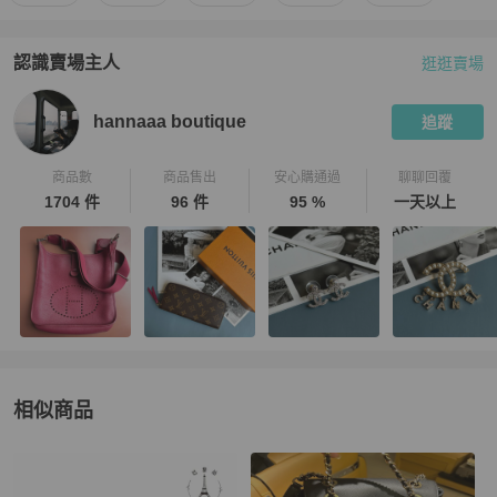
認識賣場主人
逛逛賣場
PopChill 拍拍圈嚴選賣家
hannaaa boutique
介紹
hannaaa boutique
追蹤
商品數
商品售出
安心購通過
聊聊回覆
1704 件
96 件
95 %
一天以上
相似商品
更多相似
Chanel
女包
推薦精品