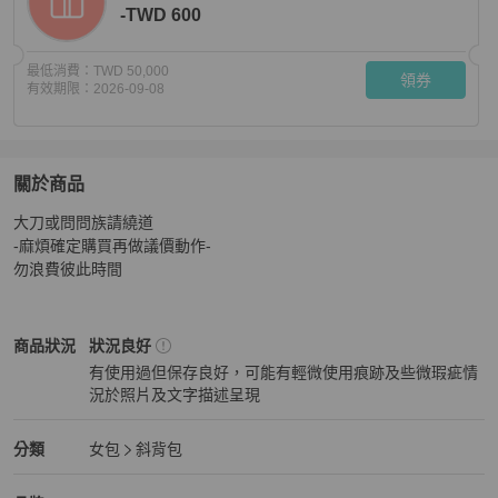
-TWD 600
最低消費：
TWD 50,000
領券
有效期限：
2026-09-08
關於商品
關於
大刀或問問族請繞道

::CHANEL:: 酒紅色羊皮拼接牛皮金釦斜背包
商品詳情與
-麻煩確定購買再做議價動作-

勿浪費彼此時間
Chanel
女包
商品狀態與細節
商品狀況
狀況良好
有使用過但保存良好，可能有輕微使用痕跡及些微瑕疵情
況於照片及文字描述呈現
狀況良好
Chanel
女包
分類資訊
分類
女包
斜背包
女包
/
斜背包
推薦