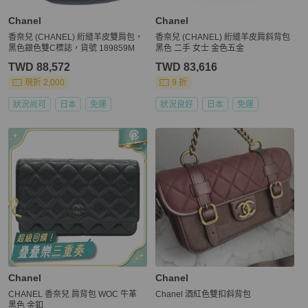
Chanel
Chanel
香奈兒 (CHANEL) 絎縫羊皮雙肩包，
香奈兒 (CHANEL) 絎縫羊皮肩斜背包
黑色銀色雙C標誌，貨號 189859M
黑色 二手 女士 金色五金
TWD 88,572
TWD 83,616
現折 2,000
9 折
狀況尚可
日本
免運
狀況良好
日本
免運
Chanel
Chanel
CHANEL 香奈兒 肩背包 WOC 牛革
Chanel 酒紅色雙扣斜背包
黑色 金釦