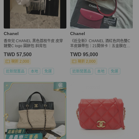
Chanel
Chanel
香奈兒 CHANEL 黑色荔枝牛皮 皮穿
《近全新》CHANEL 酒紅色同色雙C
鏈雙C logo 圓餅包 斜背包
羊皮鍊帶包｜21開保卡｜五金膜在｜
送禮自用皆可
TWD 57,500
TWD 95,000
現折 2,000
現折 2,000
近新閒置品
本地
免運
近新閒置品
本地
免運