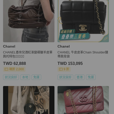
Chanel
Chanel
CHANEL香奈兒酒紅漸變褶皺羊皮單
CHANEL 牛皮皮革Chain Shoulder鏈
肩托特包🕵🏻‍♀️🕵🏽
帶肩背袋
TWD 62,888
TWD 153,095
現折 2,000
9 折
狀況良好
本地
免運
狀況良好
香港
免運