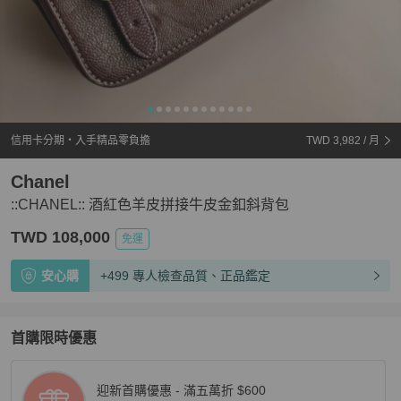
信用卡分期・入手精品零負擔
TWD 3,982
/ 月
Chanel
::CHANEL:: 酒紅色羊皮拼接牛皮金釦斜背包
TWD 108,000
免運
安心購
+499 專人檢查品質、正品鑑定
首購限時優惠
迎新首購優惠 - 滿五萬折 $600