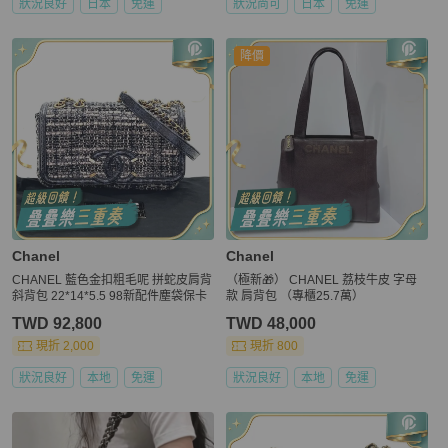
狀況良好
日本
免運
狀況尚可
日本
免運
降價
Chanel
Chanel
CHANEL 藍色金扣粗毛呢 拼蛇皮肩背
（極新🎁） CHANEL 荔枝牛皮 字母
斜背包 22*14*5.5 98新配件塵袋保卡
款 肩背包 （專櫃25.7萬）
TWD 92,800
TWD 48,000
現折 2,000
現折 800
狀況良好
本地
免運
狀況良好
本地
免運