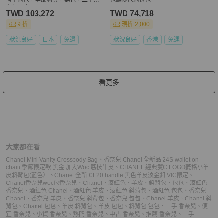
金色五金
TWD 103,272
TWD 74,718
9 折
現折 2,000
狀況良好
日本
免運
狀況良好
香港
免運
看更多
大家都在看
Chanel Mini Vanity Crossbody Bag
、
香奈兒 Chanel 全新品 24S wallet on
chain 季節限定款 黑金 加大Woc 荔枝牛皮
、
CHANEL 經典雙C LOGO菱格小羊
皮斜背包(藍色）
、
Chanel 全新 CF20 handle 黑色羊皮淡金釦 VIC限定
、
Chanel香奈兒woc包
香奈兒
、
Chanel
、
酒紅色
、
羊皮
、
斜背包
、
包包
、
酒紅色
香奈兒
、
酒紅色 Chanel
、
酒紅色 羊皮
、
酒紅色 斜背包
、
酒紅色 包包
、
香奈兒
Chanel
、
香奈兒 羊皮
、
香奈兒 斜背包
、
香奈兒 包包
、
Chanel 羊皮
、
Chanel 斜
背包
、
Chanel 包包
、
羊皮 斜背包
、
羊皮 包包
、
斜背包 包包
、
二手 香奈兒
、
便
宜 香奈兒
、
小資 香奈兒
、
熱門 香奈兒
、
中古 香奈兒
、
推薦 香奈兒
、
二手