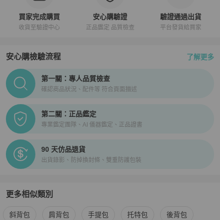
買家完成購買
安心購驗證
驗證通過出貨
收貨至驗證中心
正品鑑定 品質檢查
平台發貨給買家
安心購檢驗流程
了解更多
PopChill拍拍圈正品驗證、安心購檢驗流程介紹
第一關：專人品質檢查
確認商品狀況、配件等 符合頁面描述
第二關：正品鑑定
專業鑑定團隊、AI 儀器鑑定、正品證書
90 天仿品退貨
出貨錄影、防掉換封條、雙重防護包裝
更多相似類別
更多
Chanel
女包
相似商品推薦
斜背包
肩背包
手提包
托特包
後背包