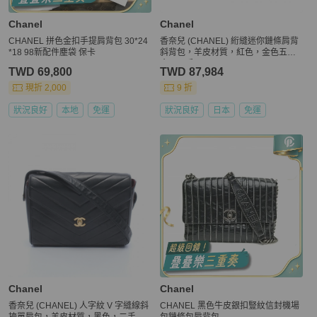
Chanel
Chanel
CHANEL 拼色金扣手提肩背包 30*24
香奈兒 (CHANEL) 絎縫迷你鏈條肩背
*18 98新配件塵袋 保卡
斜背包，羊皮材質，紅色，金色五
金，二手 CC
TWD 69,800
TWD 87,984
現折 2,000
9 折
狀況良好
本地
免運
狀況良好
日本
免運
Chanel
Chanel
香奈兒 (CHANEL) 人字紋 V 字縫線斜
CHANEL 黑色牛皮銀扣豎紋信封機場
挎單肩包，羊皮材質，黑色，二手，
包鏈條包肩背包