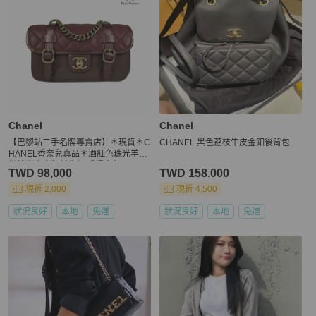
Chanel
Chanel
【巴黎站二手名牌專賣店】＊現貨＊C
CHANEL 黑色荔枝牛皮金釦後背包
HANEL香奈兒真品＊酒紅色珠光羊皮
拼接牛皮金釦斜背包 手提書包
TWD 98,000
TWD 158,000
現折 2,000
現折 4,500
狀況良好
本地
免運
狀況良好
本地
免運