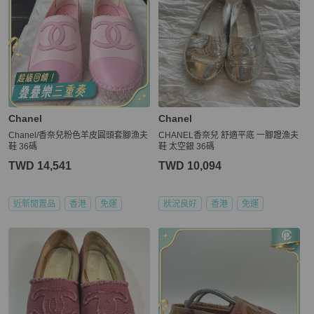
Chanel
Chanel
Chanel/香奈兒粉色羊皮圓頭套腳漁夫
CHANEL香奈兒 舒適平底 一腳蹬漁夫
鞋 36碼
鞋 太空銀 36碼
TWD 14,541
TWD 10,094
近新閒置品
香港
免運
狀況良好
香港
免運