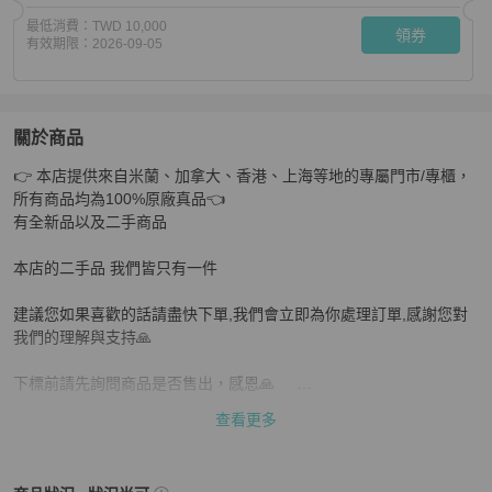
最低消費：
TWD 10,000
領券
有效期限：
2026-09-05
關於商品
關於
👉 本店提供來自米蘭、加拿大、香港、上海等地的專屬門市/專櫃，
CHANEL漁夫鞋 尺寸38碼 沒穿幾次
商品詳情與購買須知
所有商品均為100%原廠真品👈

有全新品以及二手商品

本店的二手品 我們皆只有一件

建議您如果喜歡的話請盡快下單,我們會立即為你處理訂單,感謝您對
我們的理解與支持🙏

下標前請先詢問商品是否售出，感恩🙏     

查看更多
支持零卡分期  歡迎詢問

如果是二手品售出不退
