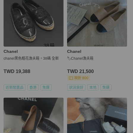
Chanel
Chanel
chanel黑色粗花漁夫鞋，38碼 全新
🏷Chanel漁夫鞋
TWD 19,388
TWD 21,500
現折 800
近新閒置品
香港
免運
狀況良好
本地
免運