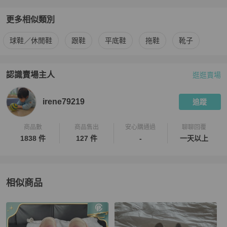
更多相似類別
更多
Chanel
女鞋
相似商品推薦
球鞋／休閒鞋
跟鞋
平底鞋
拖鞋
靴子
認識賣場主人
逛逛賣場
PopChill 拍拍圈嚴選賣家
irene79219
介紹
irene79219
追蹤
商品數
商品售出
安心購通過
聊聊回覆
1838 件
127 件
-
一天以上
相似商品
更多相似
Chanel
女鞋
推薦精品