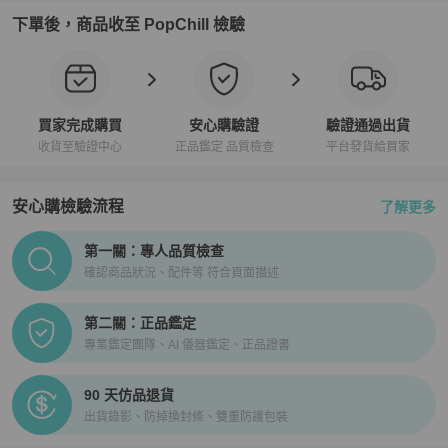
下單後，商品收至 PopChill 檢驗
買家完成購買
安心購驗證
驗證通過出貨
收貨至驗證中心
正品鑑定 品質檢查
平台發貨給買家
安心購檢驗流程
了解更多
PopChill拍拍圈正品驗證、安心購檢驗流程介紹
第一關：專人品質檢查
確認商品狀況、配件等 符合頁面描述
第二關：正品鑑定
專業鑑定團隊、AI 儀器鑑定、正品證書
90 天仿品退貨
出貨錄影、防掉換封條、雙重防護包裝