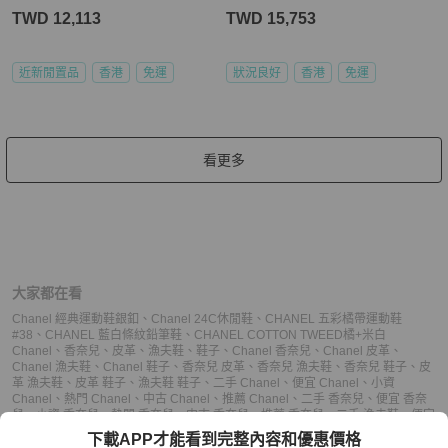
TWD 12,113
TWD 15,753
近新閒置品
香港
免運
狀況良好
香港
免運
看更多
大家都在看
Chanel 經典運動鞋銀釦
、
Chanel 24C休閒鞋
、
CHANEL 五彩橘帶運動鞋
#38
、
CHANEL 藍白條紋鉛筆鞋
、
CHANEL COTTON TWEED橘+米白
Chanel
、
香奈兒
、
皮革
、
漁夫鞋
、
鞋子
、
Chanel 香奈兒
、
Chanel 皮革
、
Chanel 漁夫鞋
、
Chanel 鞋子
、
香奈兒 皮革
、
香奈兒 漁夫鞋
、
香奈兒 鞋子
、
皮
革 漁夫鞋
、
皮革 鞋子
、
漁夫鞋 鞋子
、
二手 Chanel
、
便宜 Chanel
、
小資
Chanel
、
熱門 Chanel
、
中古 Chanel
、
推薦 Chanel
、
二手 香奈兒
、
便宜 香奈
兒
、
小資 香奈兒
、
熱門 香奈兒
、
中古 香奈兒
、
推薦 香奈兒
、
二手 漁夫鞋
、
便宜
漁夫鞋
、
小資 漁夫鞋
、
熱門 漁夫鞋
、
中古 漁夫鞋
、
推薦 漁夫鞋
、
二手 鞋子
、
便
下載APP才能看到完整內容和優惠價格
宜 鞋子
、
小資 鞋子
、
熱門 鞋子
、
中古 鞋子
、
推薦 鞋子