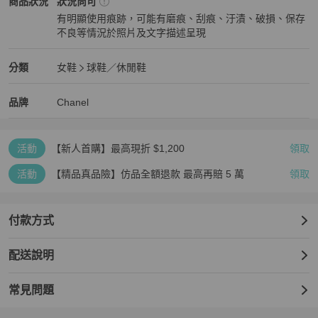
Chanel
女鞋
商品狀態與細節
商品狀況
狀況尚可
有明顯使用痕跡，可能有磨痕、刮痕、汙漬、破損、保存
下單前請先確認好尺寸唷
不良等情況於照片及文字描述呈現
狀況尚可
Chanel
女鞋
分類資訊
分類
女鞋
球鞋／休閒鞋
女鞋
/
球鞋／休閒鞋
推薦
Chanel
Chanel
精品
推薦清單
女鞋
品牌介紹
品牌
Chanel
活動
【新人首購】最高現折 $1,200
領取
活動
【精品真品險】仿品全額退款 最高再賠 5 萬
領取
付款方式
配送說明
常見問題