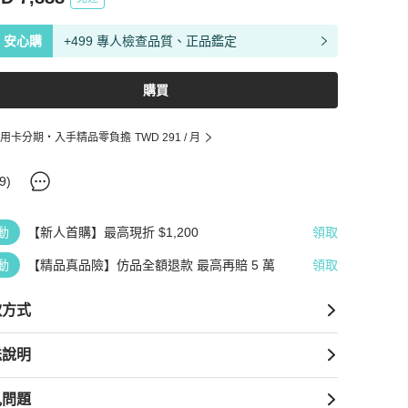
安心購
+499 專人檢查品質、正品鑑定
購買
用卡分期・入手精品零負擔
TWD 291
/ 月
9
)
動
【新人首購】最高現折 $1,200
領取
動
【精品真品險】仿品全額退款 最高再賠 5 萬
領取
款方式
送說明
見問題