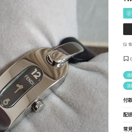
信
(
活
活
付
配
常