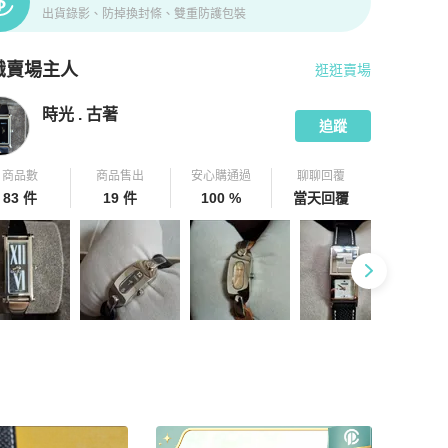
出貨錄影、防掉換封條、雙重防護包裝
識賣場主人
逛逛賣場
pChill 拍拍圈嚴選賣家
時光 . 古著
介紹
時光 . 古著
追蹤
商品數
商品售出
安心購通過
聊聊回覆
83 件
19 件
100 %
當天回覆