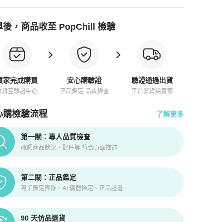
後，商品收至 PopChill 檢驗
買家完成購買
安心購驗證
驗證通過出貨
收貨至驗證中心
正品鑑定 品質檢查
平台發貨給買家
心購檢驗流程
了解更多
pChill拍拍圈正品驗證、安心購檢驗流程介紹
第一關：專人品質檢查
確認商品狀況、配件等 符合頁面描述
第二關：正品鑑定
專業鑑定團隊、AI 儀器鑑定、正品證書
90 天仿品退貨