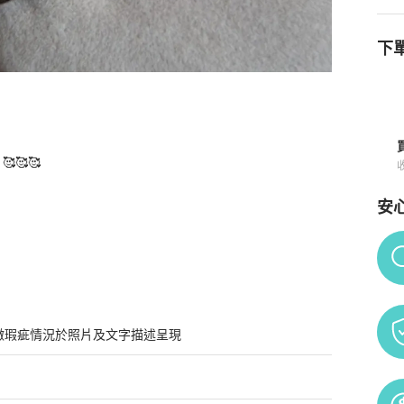
下單
🥰🥰

須知
安
Po
微瑕疵情況於照片及文字描述呈現