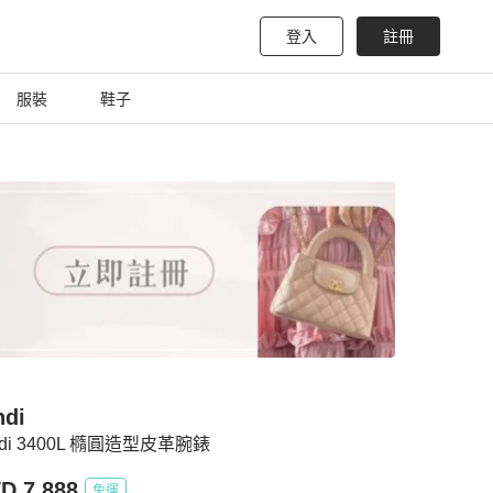
登入
註冊
服裝
鞋子
ndi
ndi 3400L 橢圓造型皮革腕錶
D 7,888
免運