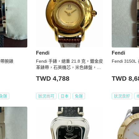
Fendi
Fendi
銜皮帶腕錶
Fendi 手錶，總重 21.8 克，鍍金皮
Fendi 315
革錶帶，石英機芯，米色錶盤，40
0L。
TWD 4,788
TWD 8,6
免運
狀況尚可
日本
免運
狀況良好