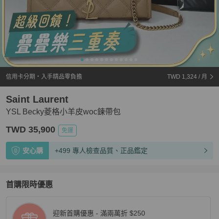
信用卡分期・入手精品零負擔
TWD 1,324
/ 月
Saint Laurent
YSL Becky菱格小羊皮woc鍊帶包
TWD 35,900
免運
安心購
+499 專人檢查品質、正品鑑定
首購限時優惠
迎新首購優惠 - 滿兩萬折 $250