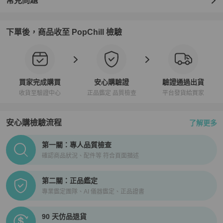
常見問題
下單後，商品收至 PopChill 檢驗
買家完成購買
安心購驗證
驗證通過出貨
收貨至驗證中心
正品鑑定 品質檢查
平台發貨給買家
安心購檢驗流程
了解更多
PopChill拍拍圈正品驗證、安心購檢驗流程介紹
第一關：專人品質檢查
確認商品狀況、配件等 符合頁面描述
第二關：正品鑑定
專業鑑定團隊、AI 儀器鑑定、正品證書
90 天仿品退貨