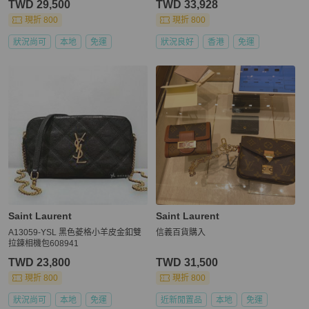
TWD 29,500
TWD 33,928
cm
現折 800
現折 800
狀況尚可
本地
免運
狀況良好
香港
免運
Saint Laurent
Saint Laurent
A13059-YSL 黑色菱格小羊皮金釦雙
信義百貨購入
拉鍊相機包608941
TWD 23,800
TWD 31,500
現折 800
現折 800
狀況尚可
本地
免運
近新閒置品
本地
免運