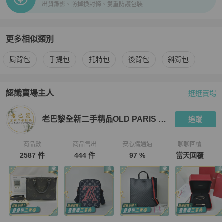
出貨錄影、防掉換封條、雙重防護包裝
更多相似類別
更多
Saint Laurent
女包
相似商品推薦
肩背包
手提包
托特包
後背包
斜背包
認識賣場主人
逛逛賣場
PopChill 拍拍圈嚴選賣家
老巴黎全新二手精品OLD PARIS Bout
老巴黎全新二手精品OLD PARIS Boutique
追蹤
商品數
商品售出
安心購通過
聊聊回覆
2587 件
444 件
97 %
當天回覆