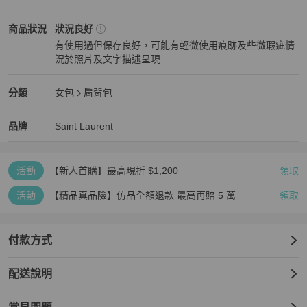
#B113071602
Saint Laurent
女包
商品狀態與細節
商品狀況
狀況良好
有使用過但保存良好，可能有輕微使用痕跡及些微瑕疵情
況於照片及文字描述呈現
狀況良好
Saint Laurent
女包
分類資訊
分類
女包
肩背包
女包
/
肩背包
推薦
Saint Laurent
Saint Laurent
精品
推薦清單
女包
品牌介紹
品牌
Saint Laurent
活動
【新人首購】最高現折 $1,200
領取
活動
【精品真品險】仿品全額退款 最高再賠 5 萬
領取
付款方式
配送說明