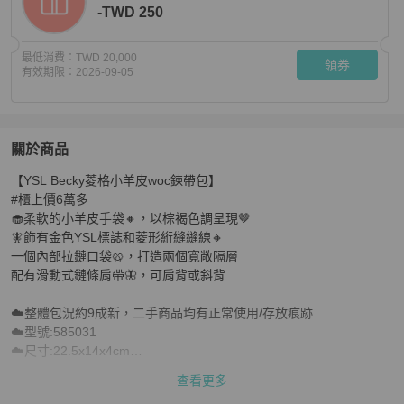
-TWD 250
最低消費：
TWD 20,000
領券
有效期限：
2026-09-05
關於商品
關於
【YSL Becky菱格小羊皮woc鍊帶包】

YSL Becky菱格小羊皮woc鍊帶包
商品詳情與購買須知
#櫃上價6萬多

🧁柔軟的小羊皮手袋🔸，以棕褐色調呈現🤎

🧚飾有金色YSL標誌和菱形絎縫縫線🔸

一個內部拉鏈口袋🥨，打造兩個寬敞隔層

配有滑動式鏈條肩帶🦋，可肩背或斜背

☁️整體包況約9成新，二手商品均有正常使用/存放痕跡

☁️型號:585031

☁️尺寸:22.5x14x4cm

☁️附件:原廠盒、台灣購證(去個資)、說明書

查看更多