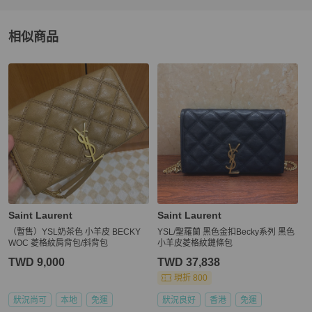
相似商品
更多相似
Saint Laurent
女包
推薦精品
Saint Laurent
Saint Laurent
（暫售）YSL奶茶色 小羊皮 BECKY
YSL/聖羅蘭 黑色金扣Becky系列 黑色
WOC 菱格紋肩背包/斜背包
小羊皮菱格紋鏈條包
TWD 9,000
TWD 37,838
現折 800
狀況尚可
本地
免運
狀況良好
香港
免運