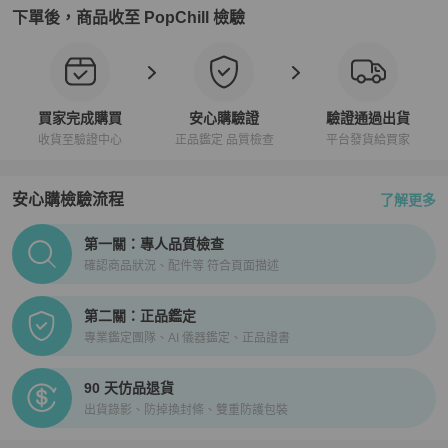
下單後，商品收至 PopChill 檢驗
買家完成購買
安心購驗證
驗證通過出貨
收貨至驗證中心
正品鑑定 品質檢查
平台發貨給買家
安心購檢驗流程
了解更多
PopChill拍拍圈正品驗證、安心購檢驗流程介紹
第一關：專人品質檢查
確認商品狀況、配件等 符合頁面描述
第二關：正品鑑定
專業鑑定團隊、AI 儀器鑑定、正品證書
90 天仿品退貨
出貨錄影、防掉換封條、雙重防護包裝