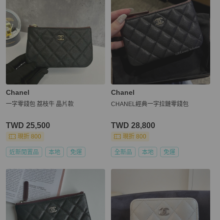
Chanel
Chanel
一字零錢包 荔枝牛 晶片款
CHANEL經典一字拉鏈零錢包
TWD 25,500
TWD 28,800
現折 800
現折 800
近新閒置品
本地
免運
全新品
本地
免運