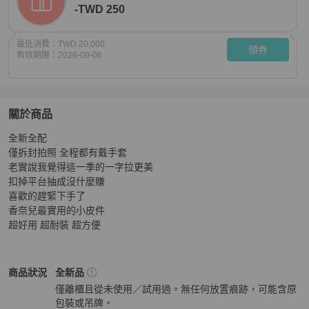
-TWD 250
最低消費：
TWD 20,000
領券
有效期限：
2026-09-06
關於商品
關於
全新全配

新版一字拉零錢包
商品詳情與購買須知
僅拆封拍照 全程都有戴手套

老實說我覺得這一季的一字拉更美

扣掉平台抽成沒什麼賺

喜歡的趕緊下手了

香奈兒最實用的小皮件 

超好用 超耐裝 超方便
Chanel
女士錢包 / 小皮件
商品狀態與細節
商品狀況
全新品
僅離櫃且從未使用／試用過。無任何放置痕跡，可能含原
包裝或吊牌。