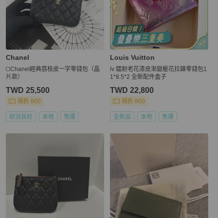
Chanel
Louis Vuitton
◻️Chanel經典荔枝皮一字零錢包（晶
lv 鐳射老花漆皮漸變壓花拉鍊零錢包1
片款）
1*8.5*2 全新配件盒子
TWD 25,500
TWD 22,800
現折 800
現折 800
狀況良好
本地
免運
全新品
本地
免運