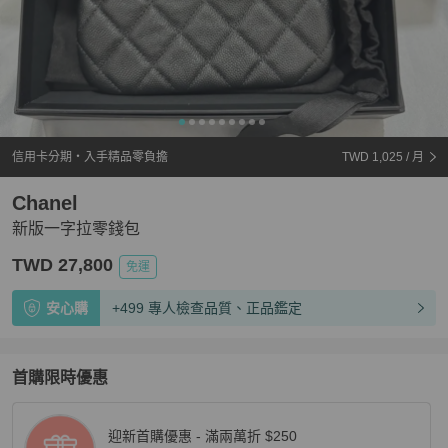
信用卡分期・入手精品零負擔
TWD 1,025
/ 月
Chanel
新版一字拉零錢包
TWD 27,800
免運
安心購
+499 專人檢查品質、正品鑑定
首購限時優惠
迎新首購優惠 - 滿兩萬折 $250