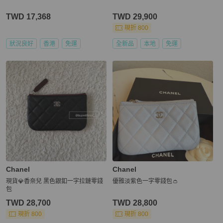
TWD 17,368
TWD 29,900
現折 800
狀況良好
香港
免運
全新品
本地
免運
Chanel
Chanel
現貨💎香奈兒 黑色銀釦一字拉鏈零錢
優雅淡紫色一字零錢包👛
包
TWD 28,700
TWD 28,800
現折 800
現折 800