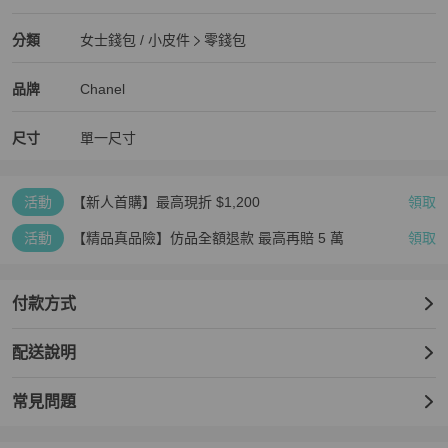
全新品
Chanel
女士錢包 / 小皮件
分類資訊
分類
女士錢包 / 小皮件
零錢包
女士錢包 / 小皮件
/
零錢包
推薦
Chanel
Chanel
精品
推薦清單
女士錢包 / 小皮件
品牌介紹
品牌
Chanel
尺寸
單一尺寸
活動
【新人首購】最高現折 $1,200
領取
活動
【精品真品險】仿品全額退款 最高再賠 5 萬
領取
付款方式
配送說明
常見問題