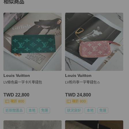
相似商品
更多相似
Chanel
女士錢包 / 小皮件
推薦精品
Louis Vuitton
Louis Vuitton
LV綠色扁一字卡片零錢包
LV粉丹寧一字零錢包👛
TWD 22,800
TWD 24,800
現折 800
現折 800
近新閒置品
本地
免運
狀況良好
本地
免運