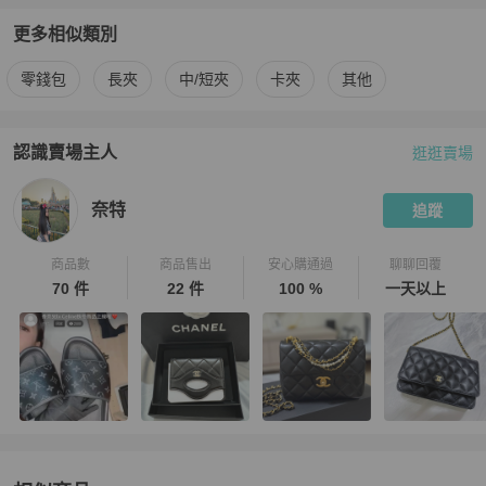
更多相似類別
更多
Chanel
女士錢包 / 小皮件
相似商品推薦
零錢包
長夾
中/短夾
卡夾
其他
認識賣場主人
逛逛賣場
PopChill 拍拍圈嚴選賣家
奈特
介紹
奈特
追蹤
商品數
商品售出
安心購通過
聊聊回覆
70 件
22 件
100 %
一天以上