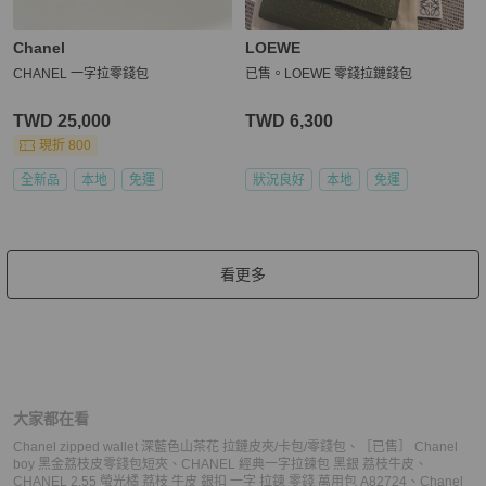
Chanel
LOEWE
CHANEL 一字拉零錢包
已售。LOEWE 零錢拉鏈錢包
TWD 25,000
TWD 6,300
現折 800
全新品
本地
免運
狀況良好
本地
免運
看更多
大家都在看
Chanel zipped wallet 深藍色山茶花 拉鏈皮夾/卡包/零錢包
、
［已售］ Chanel
boy 黑金荔枝皮零錢包短夾
、
CHANEL 經典一字拉鍊包 黑銀 荔枝牛皮
、
CHANEL 2.55 螢光橘 荔枝 牛皮 銀扣 一字 拉鍊 零錢 萬用包 A82724
、
Chanel