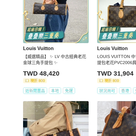
Louis Vuitton
Louis Vuitton
【威選精品】 ✨ LV 中古經典老花
LOUIS VUITTO
金球三角手提包 ✨
提包老花PVC2006
TWD 48,420
TWD 31,904
現折 800
現折 800
近新閒置品
本地
免運
狀況尚可
香港