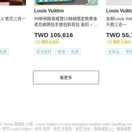
Louis Vuitton
Louis Vuitt
LV 老花三合一
99新🆕路易威登LV絲絨限定款黑金
全新Louis V
老花麻將包手提包斜背包 金扣 ✅正
片款三合一
品
TWD 105,616
TWD 55,
現折 8,000
現折 2,000
免運
狀況良好
香港
免運
全新品
香
看更多
LV Vivian 薇薇安 小號
、
Louis Vuitton LV navy monogram leather metis handbag cr
、
老花 Louis Vuitton
、
老花 皮革
、
老花 手提包
、
老花 包包
、
路易威登 LV
、
路易威登 Lo