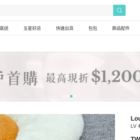
直送
五星好店
快速出貨
包包
飾品配件
Lou
LV
TW