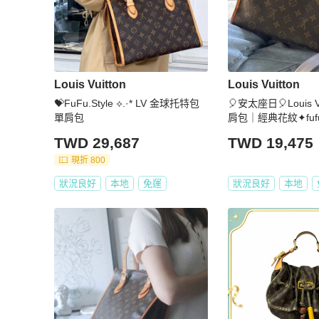
Louis Vuitton
Louis Vuitton
💝FuFu.Style ⟡.·* LV 金球托特包
🎈安太座日🎈Louis V
單肩包
肩包｜經典花紋✦fufu 
休閒通勤皆可用｜二
TWD 29,687
TWD 19,475
提包
現折 800
狀況良好
本地
免運
狀況良好
本地