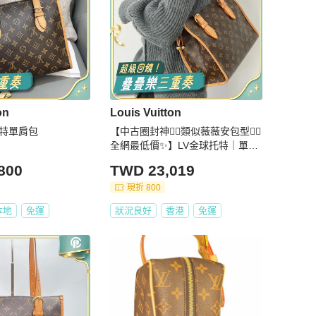
on
Louis Vuitton
托特單肩包
【中古圈封神❤️‍🔥類似薇薇安包型👍🏻
全網最低價✨】LV金球托特｜單肩
｜手提
800
TWD 23,019
現折 800
本地
免運
狀況良好
香港
免運