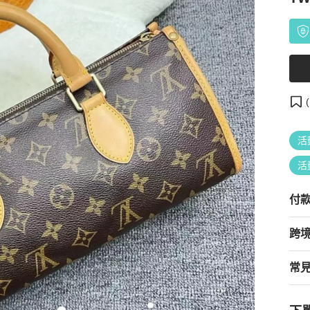
(
活
活
付
跨
常