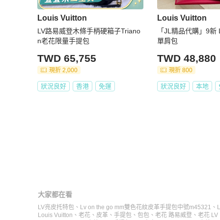
Louis Vuitton
Louis Vuitton
LV路易威登木條手柄硬箱子Triano
「JL精品代購」9新 
n老花限量手提包
單肩包
TWD 65,755
TWD 48,880
現折 2,000
現折 800
狀況良好
香港
免運
狀況良好
本地
大家都在看
LV亮皮托特包
、
Lv on the go mm雙色花紋皮革手提包中號m45321
、
Louis Vuitton
、
老花
、
皮革
、
手提包
、
包包
、
老花 路易威登
、
老花 LV