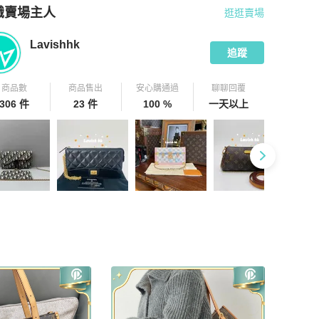
識賣場主人
逛逛賣場
pChill 拍拍圈嚴選賣家
Lavishhk
介紹
Lavishhk
追蹤
商品數
商品售出
安心購通過
聊聊回覆
306 件
23 件
100 %
一天以上