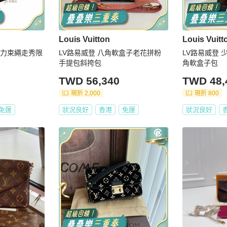
Louis Vuitton
Louis Vuitt
克力束繩走秀限
LV路易威登 八角軟盒子老花拼粉
LV路易威登 
手提包斜挎包
角軟盒子包
TWD 56,340
TWD 48,
現折 2,000
現折 800
免運
狀況良好
香港
免運
狀況良好