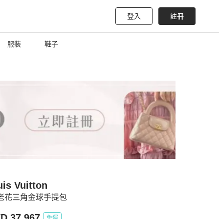
登入
註冊
服裝
鞋子
is Vuitton
 老花三角金球手提包
D 37,967
免運