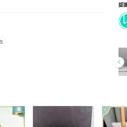
認
Po
包