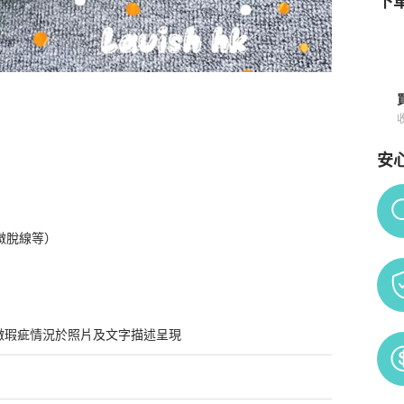
下單
安
Po
微脫線等）
微瑕疵情況於照片及文字描述呈現