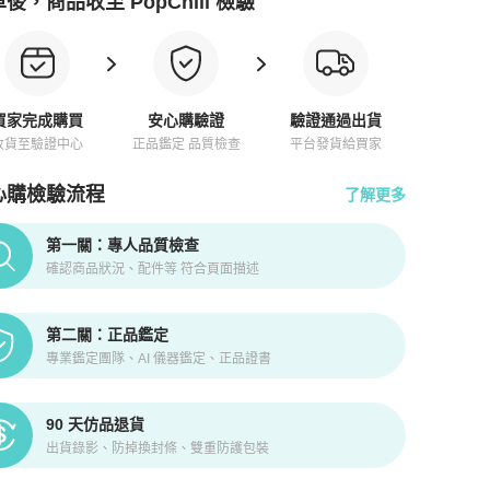
後，商品收至 PopChill 檢驗
買家完成購買
安心購驗證
驗證通過出貨
收貨至驗證中心
正品鑑定 品質檢查
平台發貨給買家
心購檢驗流程
了解更多
pChill拍拍圈正品驗證、安心購檢驗流程介紹
第一關：專人品質檢查
確認商品狀況、配件等 符合頁面描述
第二關：正品鑑定
專業鑑定團隊、AI 儀器鑑定、正品證書
90 天仿品退貨
出貨錄影、防掉換封條、雙重防護包裝