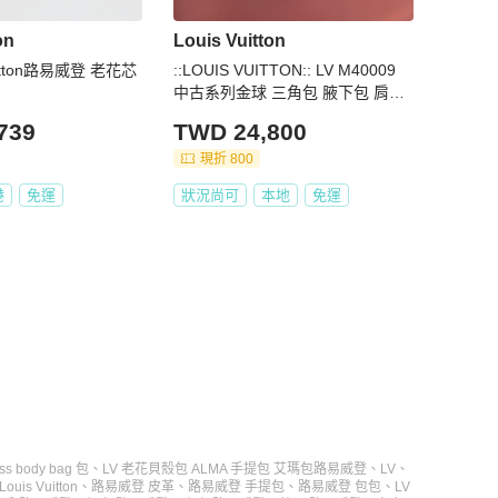
on
Louis Vuitton
uitton路易威登 老花芯
::LOUIS VUITTON:: LV M40009
中古系列金球 三角包 腋下包 肩背
包
739
TWD 24,800
現折 800
港
免運
狀況尚可
本地
免運
oss body bag 包
、
LV 老花貝殼包 ALMA 手提包 艾瑪包
路易威登
、
LV
、
uis Vuitton
、
路易威登 皮革
、
路易威登 手提包
、
路易威登 包包
、
LV