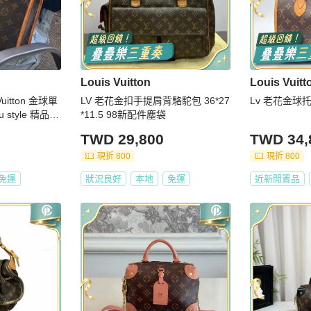
Louis Vuitton
Louis Vuitt
uitton 金球單
LV 老花金扣手提肩背駱駝包 36*27
Lv 老花金球
style 精品✦
*11.5 98新配件塵袋
手名牌包｜手
TWD 29,800
TWD 34,
現折 800
現折 800
免運
狀況良好
本地
免運
近新閒置品