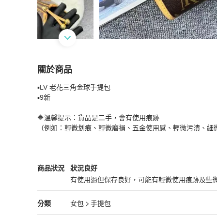
關於商品
關於
▪️LV 老花三角金球手提包

LV 老花三角金球手提包
商品詳情與購買須知
▪️9新

🔶溫馨提示：貨品是二手，會有使用痕跡

（例如：輕微划痕、輕微磨損、五金使用感、輕微污漬、細
Louis Vuitton
女包
商品狀態與細節
商品狀況
狀況良好
有使用過但保存良好，可能有輕微使用痕跡及些
狀況良好
Louis Vuitton
女包
分類資訊
分類
女包
手提包
女包
/
手提包
推薦