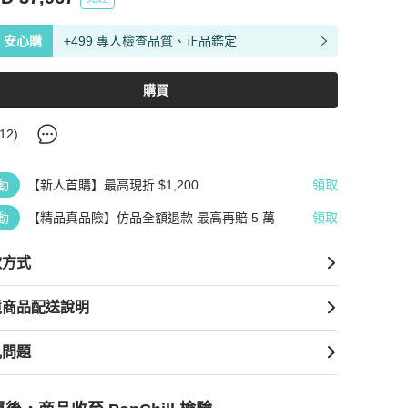
安心購
+499 專人檢查品質、正品鑑定
購買
12
)
動
【新人首購】最高現折 $1,200
領取
動
【精品真品險】仿品全額退款 最高再賠 5 萬
領取
款方式
境商品配送說明
見問題