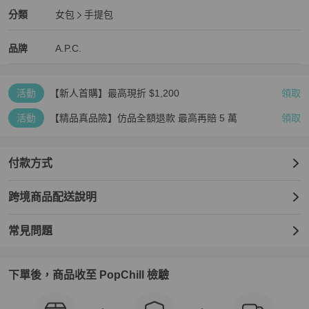
A.P.C.
女包
分類資訊
分類
女包
手提包
女包
/
手提包
推薦
A.P.C.
A.P.C.
精品
推薦清單
女包
品牌介紹
品牌
A.P.C.
活動
【新人首購】最高現折 $1,200
領取
活動
【精品真品險】仿品全額退款 最高再賠 5 萬
領取
付款方式
跨境商品配送說明
常見問題
下單後，商品收至 PopChill 檢驗