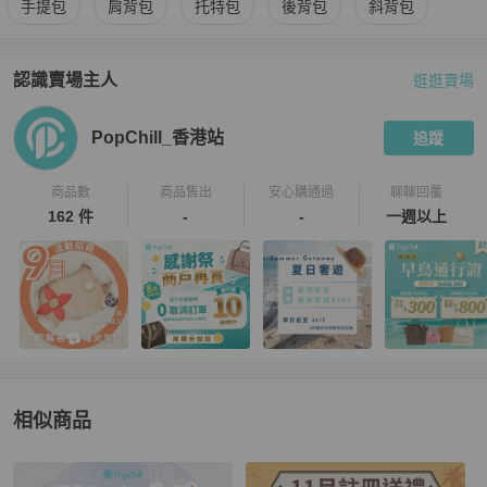
手提包
肩背包
托特包
後背包
斜背包
認識賣場主人
逛逛賣場
PopChill 拍拍圈嚴選賣家
PopChill_香港站
介紹
PopChill_香港站
追蹤
商品數
商品售出
安心購通過
聊聊回覆
162 件
-
-
一週以上
相似商品
更多相似
A.P.C.
女包
推薦精品