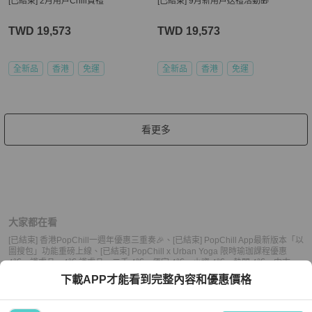
[已結束] 2月用戶Chill賞禮
[已結束] 9月新用戶送禮活動🎁
TWD 19,573
TWD 19,573
全新品
香港
免運
全新品
香港
免運
看更多
大家都在看
[已結束] 香港PopChill一週年優惠三重奏🎉
、
[已結束] PopChill App最新版本「以
圖搜包」功能重磅上線
、
[已結束] PopChill x Urban Yoga 限時瑜珈課程優惠
4℃
、
護膚品
、
4℃ 護膚品
、
二手 4℃
、
便宜 4℃
、
小資 4℃
、
熱門 4℃
、
中古
4℃
、
推薦 4℃
、
二手 護膚品
、
便宜 護膚品
、
小資 護膚品
、
熱門 護膚品
、
中古
下載APP才能看到完整內容和優惠價格
護膚品
、
推薦 護膚品