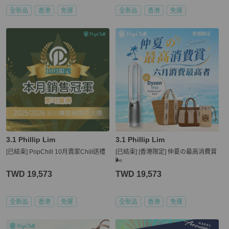
全新品
香港
免運
全新品
香港
免運
3.1 Phillip Lim
3.1 Phillip Lim
[已結束] PopChill 10月賣家Chill送禮
[已結束] [香港限定] 仲夏の最高消費賞
🌬️
TWD 19,573
TWD 19,573
全新品
香港
免運
全新品
香港
免運