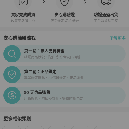
買家完成購買
安心購驗證
驗證通過出貨
收貨至驗證中心
正品鑑定 品質檢查
平台發貨給買家
安心購檢驗流程
了解更多
PopChill拍拍圈正品驗證、安心購檢驗流程介紹
第一關：專人品質檢查
確認商品狀況、配件等 符合頁面描述
第二關：正品鑑定
專業鑑定團隊、AI 儀器鑑定、正品證書
90 天仿品退貨
出貨錄影、防掉換封條、雙重防護包裝
更多相似類別
更多
A.P.C.
女包
相似商品推薦