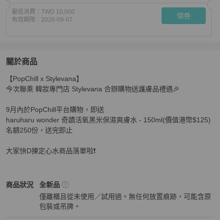
最低消費：
TWD 10,000
領券
有效期限：
2026-09-07
關於商品
關於
【PopChill x Stylevana】

[已結束] PopChill x Stylevana 9月購物送護膚品
商品詳情
今次聯乘 韓妝專門店 Stylevana 合辦購物送護膚品禮遇🎉

9月內於PopChill平台購物，即送

haruharu wonder 奇蹟活氧黑米保濕爽膚水 - 150ml(價值港幣$125)

名額250份，送完即止

大家快D揀定心水商品落單啦❗
A.P.C.
女包
商品狀態與細節
商品狀況
全新品
僅離櫃且從未使用／試用過。無任何放置痕跡，可能含原
包裝或吊牌。
全新品