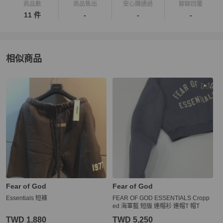
商品數
商品售出
安心購通過
聊聊回覆
11 件
-
-
-
相似商品
更多相似
Fear of God
男裝
推薦精品
Fear of God
Fear of God
Essentials 短褲
FEAR OF GOD ESSENTIALS Cropp
ed 海軍藍 短版 連帽衫 連帽T 帽T
TWD 1,880
TWD 5,250