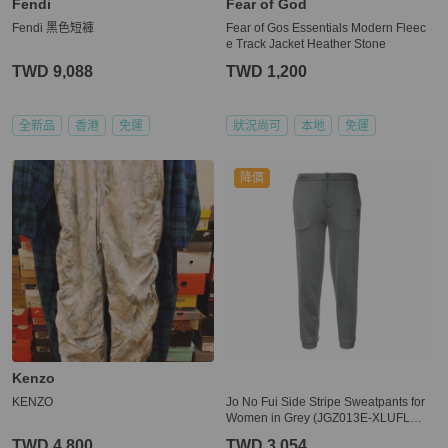
Fendi
Fear of God
Fendi 黑色短褲
Fear of Gos Essentials Modern Fleec
e Track Jacket Heather Stone
TWD 9,088
TWD 1,200
全新品
香港
免運
狀況尚可
本地
免運
降價
Kenzo
KENZO
Jo No Fui Side Stripe Sweatpants for
Women in Grey (JGZ013E-XLUFLJ-
C8004-S)
TWD 4,800
TWD 3,054