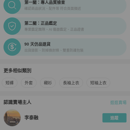
第一關：專人品質檢查
確認商品狀況、配件等 符合頁面描述
第二關：正品鑑定
專業鑑定團隊、AI 儀器鑑定、正品證書
90 天仿品退貨
出貨錄影、防掉換封條、雙重防護包裝
更多相似類別
更多
Fear of God
男裝
相似商品推薦
短褲
外套
襯衫
長袖上衣
短袖上衣
認識賣場主人
逛逛賣場
PopChill 拍拍圈嚴選賣家
李泰融
介紹
李泰融
追蹤