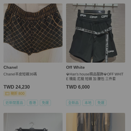
Chanel
Off White
Chanel羊皮短褲36碼
💎Han's house精品服飾💎OFF WHIT
E 機能 尼龍 短褲 加 腰包 三件套
TWD 24,230
TWD 6,000
現折 800
近新閒置品
香港
免運
全新品
本地
免運