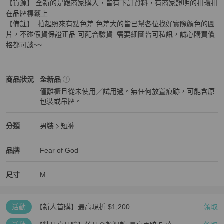
【貨源】:全新的是跟商家購入，皆有下訂資料，有商家證明的扣環扣
在品牌標籤上

【備註】: 拍起照來有點色差 色差大的皆已幫各位找好實際顏色的圖
片，不碰假貨保證正品 可配合驗貨  需要細圖皆可私訊，誠心購買價
格都可談~~
Fear of God
男裝
商品狀態與細節
商品狀況
全新品
僅離櫃且從未使用／試用過。無任何放置痕跡，可能含原
包裝或吊牌。
全新品
Fear of God
男裝
分類資訊
分類
男裝
短褲
男裝
/
短褲
推薦
Fear of God
Fear of God
精品
推薦清單
男裝
品牌介紹
品牌
Fear of God
尺寸
M
活動
【新人首購】最高現折 $1,200
領取