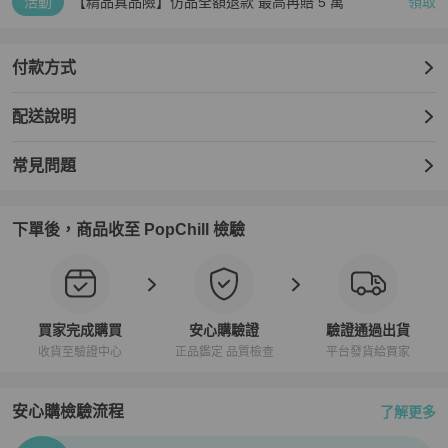
活動
【精品真品險】仿品全額退款 最高再賠 5 萬
領取
付款方式
配送說明
常見問題
下單後，商品收至 PopChill 檢驗
買家完成購買
安心購驗證
驗證通過出貨
收貨至驗證中心
正品鑑定 品質檢查
平台發貨給買家
安心購檢驗流程
了解更多
PopChill拍拍圈正品驗證、安心購檢驗流程介紹