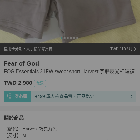
信用卡分期・入手精品零負擔
TWD 110
/ 月
Fear of God
FOG Essentials 21FW sweat short Harvest 字體反光棉短褲
TWD 2,980
免運
安心購
+499 專人檢查品質、正品鑑定
關於商品
關於
【顏色】:Harvest 巧克力色

FOG Essentials 21FW sweat short Harvest 字體反光棉
【尺寸】:M
