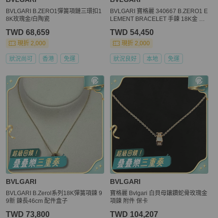
BVLGARI B.ZERO1彈簧項鏈三環扣1
BVLGARI 寶格麗 340667 B.ZERO1 E
8K玫瑰金/白陶瓷
LEMENT BRACELET 手鍊 18K金 PG
WG YG
TWD 68,659
TWD 54,450
現折 2,000
現折 2,000
狀況尚可
香港
免運
狀況良好
本地
免運
BVLGARI
BVLGARI
BVLGARI B.Zerol系列18K彈簧項鍊 9
寶格麗 Bvlgari 白貝母鑲鑽蛇骨玫瑰金
9新 鍊長46cm 配件盒子
項鍊 附件 保卡
TWD 73,800
TWD 104,207