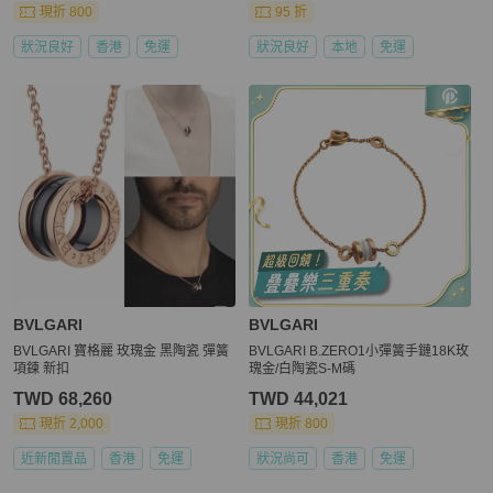
現折 800
95 折
狀況良好
香港
免運
狀況良好
本地
免運
BVLGARI
BVLGARI
BVLGARI 寶格麗 玫瑰金 黑陶瓷 彈簧
BVLGARI B.ZERO1小彈簧手鏈18K玫
項鍊 新扣
瑰金/白陶瓷S-M碼
TWD 68,260
TWD 44,021
現折 2,000
現折 800
近新閒置品
香港
免運
狀況尚可
香港
免運