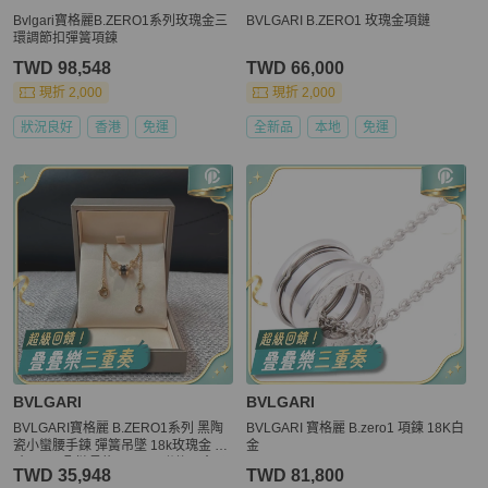
Bvlgari寶格麗B.ZERO1系列玫瑰金三
BVLGARI B.ZERO1 玫瑰金項鏈
環調節扣彈簧項鍊
TWD 98,548
TWD 66,000
現折 2,000
現折 2,000
狀況良好
香港
免運
全新品
本地
免運
BVLGARI
BVLGARI
BVLGARI寶格麗 B.ZERO1系列 黑陶
BVLGARI 寶格麗 B.zero1 項鍊 18K白
瓷小蠻腰手鍊 彈簧吊墜 18k玫瑰金 尺
金
寸：SM碼/鏈長約18.5cm 附件：盒子
TWD 35,948
TWD 81,800
墊板