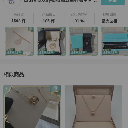
Eluse luxury拍拍圈五星好店🌟🌟🌟🌟🌟
追蹤
商品數
商品售出
安心購通過
聊聊回覆
1598 件
105 件
91 %
當天回覆
相似商品
更多相似
BVLGARI
女士配件
推薦精品