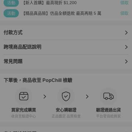
活動
【新人首購】最高現折 $1,200
領取
活動
【精品真品險】仿品全額退款 最高再賠 5 萬
領取
付款方式
跨境商品配送說明
常見問題
下單後，商品收至 PopChill 檢驗
買家完成購買
安心購驗證
驗證通過出貨
收貨至驗證中心
正品鑑定 品質檢查
平台發貨給買家