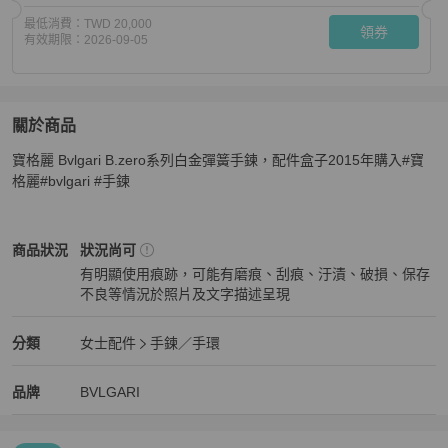
最低消費：
TWD 20,000
領券
有效期限：
2026-09-05
關於商品
關於
寶格麗 Bvlgari B.zero系列白金彈簧手鍊，配件盒子2015年購入#寶
寶格麗 Bvlgari B.zero系列白金彈簧手鍊，2015年購入
商
格麗#bvlgari #手鍊
BVLGARI
女士配件
商品狀態與細節
商品狀況
狀況尚可
有明顯使用痕跡，可能有磨痕、刮痕、汙漬、破損、保存
不良等情況於照片及文字描述呈現
狀況尚可
BVLGARI
女士配件
分類資訊
分類
女士配件
手鍊／手環
女士配件
/
手鍊／手環
推薦
BVLGARI
BVLGARI
精品
推薦清單
女士配件
品牌介紹
品牌
BVLGARI