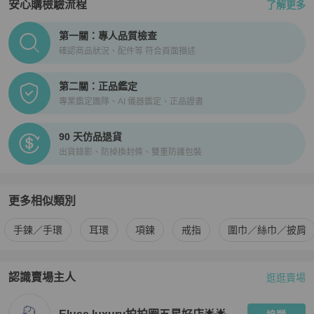
安心購檢驗流程
了解更多
PopChill拍拍圈正品驗證、安心購檢驗流程介紹
第一關：專人品質檢查
確認商品狀況、配件等 符合頁面描述
第二關：正品鑑定
專業鑑定團隊、AI 儀器鑑定、正品證書
90 天仿品退貨
出貨錄影、防掉換封條、雙重防護包裝
更多相似類別
更多
BVLGARI
女士配件
相似商品推薦
手鍊／手環
耳環
項鍊
戒指
圍巾／絲巾／披肩
認識賣場主人
逛逛賣場
PopChill 拍拍圈嚴選賣家
Eluse luxury拍拍圈五星好店🌟🌟🌟