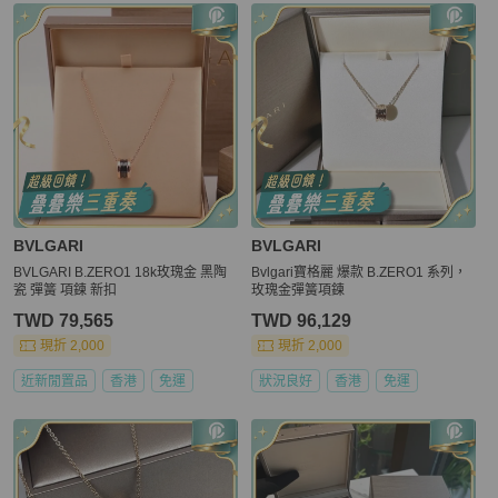
BVLGARI
BVLGARI
BVLGARI B.ZERO1 18k玫瑰金 黑陶
Bvlgari寶格麗 爆款 B.ZERO1 系列，
瓷 彈簧 項鍊 新扣
玫瑰金彈簧項鍊
TWD 79,565
TWD 96,129
現折 2,000
現折 2,000
近新閒置品
香港
免運
狀況良好
香港
免運