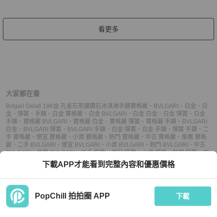
看更多
大家都在看
Bvlgari Gelati 18K金 孔雀石密鑲鑽石冰淇淋手鏈
寶格麗
、
BVLGARI
、
白金
、
白
金
、
彈簧
、
手鍊
、
白金 寶格麗
、
白金 BVLGARI
、
白金 白金
、
白金 彈簧
、
白金
手鍊
、
寶格麗 BVLGARI
、
寶格麗 白金
、
寶格麗 彈簧
、
寶格麗 手鍊
、
BVLGARI
白金
、
BVLGARI 彈簧
、
BVLGARI 手鍊
、
白金 彈簧
、
白金 手鍊
、
彈簧 手鍊
、
二
手 寶格麗
、
便宜 寶格麗
、
小資 寶格麗
、
熱門 寶格麗
、
中古 寶格麗
、
推薦 寶格
麗
、
二手 BVLGARI
、
便宜 BVLGARI
、
小資 BVLGARI
、
熱門 BVLGARI
、
中古
BVLGARI
、
推薦 BVLGARI
、
二手 彈簧
、
便宜 彈簧
、
小資 彈簧
、
熱門 彈簧
、
中
古 彈簧
、
推薦 彈簧
、
二手 手鍊
、
便宜 手鍊
、
小資 手鍊
、
熱門 手鍊
、
中古 手
下載APP才能看到完整內容和優惠價格
鍊
、
推薦 手鍊
PopChill 拍拍圈 APP
下載