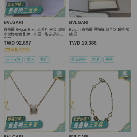
BVLGARI
BVLGARI
寶格麗 Bvlgari B.zero1系列 白金 滿鑽
Bvlgari 寶格麗 黑陶瓷 慈善款 彈簧 項
小蠻腰項鍊 配件：小票，鑒定證書，
鍊 超
發票
TWD 92,897
TWD 19,388
現折 2,000
狀況良好
香港
免運
狀況良好
香港
免運
BVLGARI
BVLGARI