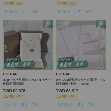
現折 2,000
現折 8,000
狀況良好
本地
免運
狀況良好
香港
免運
BVLGARI
BVLGARI
Bvlgari寶格麗 爆款 B.ZERO1 系列，
BVLGARI寶格麗B.zero1白陶瓷18K玫
玫瑰金彈簧項鍊
瑰金項鍊，鏈長39-46cm
TWD 90,878
TWD 63,817
現折 2,000
現折 2,000
狀況良好
香港
免運
近新閒置品
香港
免運