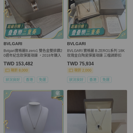
BVLGARI
BVLGARI
Bvlgari寶格麗B.zero1 雙色金雙排鑽2
BVLGARI 寶格麗 B.ZERO1系列 18K
0週年紀念款彈簧項鍊 ，2018年購入
玫瑰金白陶瓷彈簧項鍊 三檔調節扣
TWD 153,482
TWD 75,934
現折 8,000
現折 2,000
狀況良好
香港
免運
狀況良好
香港
免運