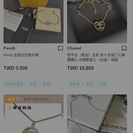
Fendi
Chanel
Fendi 金復古仿舊手鍊
他平台（售出）全新 本人台灣🇹🇼專
櫃購入 🉑調節愛心（淡金）項鍊
TWD 5,500
TWD 16,800
近新閒置品
本地
免運
全新品
本地
免運
降價