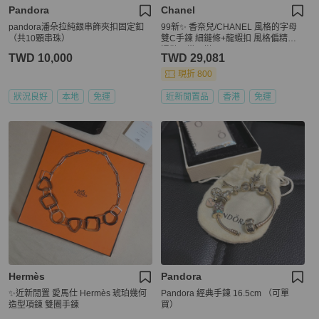
Pandora
Chanel
pandora潘朵拉純銀串飾夾扣固定釦
99新✨ 香奈兒/CHANEL 風格的字母
（共10顆串珠）
雙C手鍊 細鏈條+龍蝦扣 風格偏精緻
通勤日常百搭
TWD 10,000
TWD 29,081
現折 800
狀況良好
本地
免運
近新閒置品
香港
免運
Hermès
Pandora
✨近新閒置 愛馬仕 Hermès 琥珀幾何
Pandora 經典手鍊 16.5cm （可單
造型項鍊 雙圈手鍊
買）