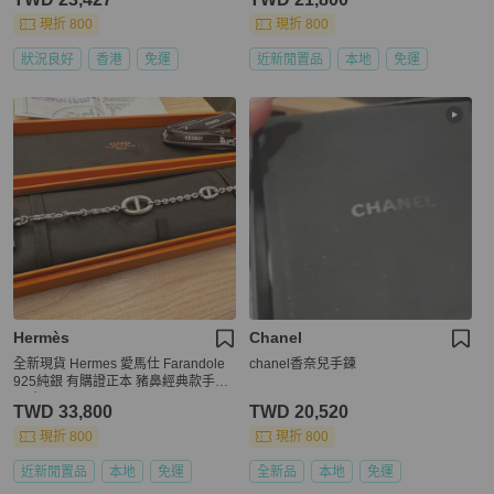
現折 800
現折 800
狀況良好
香港
免運
近新閒置品
本地
免運
Hermès
Chanel
全新現貨 Hermes 愛馬仕 Farandole
chanel香奈兒手鍊
925純銀 有購證正本 豬鼻經典款手鍊
尺寸LG
TWD 33,800
TWD 20,520
現折 800
現折 800
近新閒置品
本地
免運
全新品
本地
免運