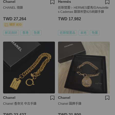
Chanel
Hermès
CHANEL 項鍊
近新閒置✨ HERMES愛馬仕Amulette
s Cadenas 鎖頭吊墜925純銀手鍊
TWD 27,264
TWD 17,982
現折 800
狀況良好
香港
免運
近新閒置品
本地
免運
Chanel
Chanel
Chanel 香奈兒 中古手鍊
Chanel 圓牌手鍊
TWD 23,427
TWD 21,800