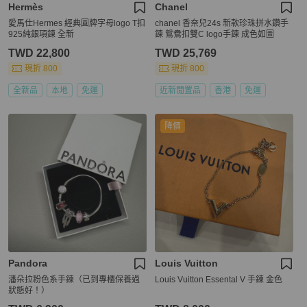
Hermès
Chanel
愛馬仕Hermes 經典圓牌字母logo T扣
chanel 香奈兒24s 新款珍珠拼水鑽手
925純銀項鍊 全新
鍊 鴛鴦扣雙C logo手鍊 成色如圖
TWD 22,800
TWD 25,769
現折 800
現折 800
全新品
本地
免運
近新閒置品
香港
免運
降價
Pandora
Louis Vuitton
潘朵拉粉色系手鍊（已到專櫃保養過
Louis Vuitton Essental V 手鍊 金色
狀態好！）