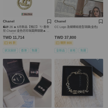
Chanel
Chanel
🛍️🎁 26 🔥 6月新品【預訂】 💘 香奈
CC Logo 及蝴蝶結造型項鍊(金色)
兒 Chanel 金色仿珍珠圓牌頸鏈🔥 香
奈兒熱賣款 香奈兒經典款
TWD 11,714
TWD 37,800
95 折
現折 800
狀況良好
香港
免運
全新品
本地
免運