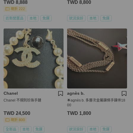
TWD 8,888
TWD 8,800
現折 222
近新閒置品
本地
免運
狀況良好
本地
免運
Chanel
agnès b.
Chanel 不規則珍珠手鏈
🌟agnès b. 多層次金屬鍊條手鍊🉐18
00
TWD 24,500
TWD 1,800
現折 800
全新品
本地
免運
狀況良好
本地
免運