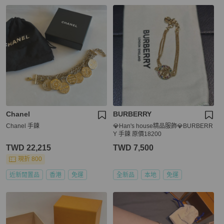
Chanel
BURBERRY
Chanel 手鍊
💎Han's house精品服飾💎BURBERR
Y 手鍊 原價18200
TWD 22,215
TWD 7,500
現折 800
近新閒置品
香港
免運
全新品
本地
免運