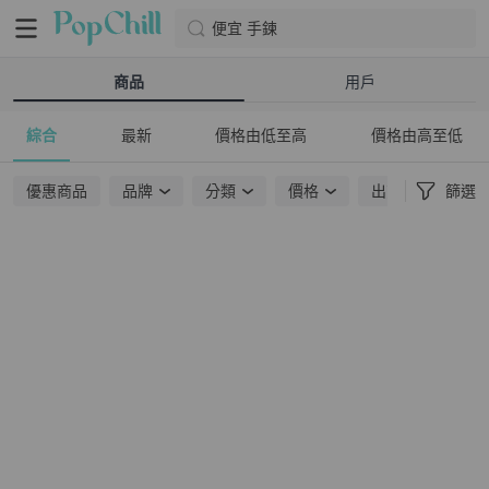
便宜 手鍊
商品
用戶
綜合
最新
價格由低至高
價格由高至低
優惠商品
品牌
分類
價格
出貨地點
篩選